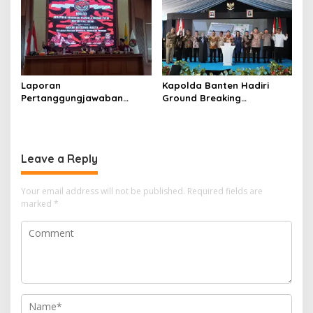
Laporan
Kapolda Banten Hadiri
Pertanggungjawaban
Ground Breaking
Diserahkan, Pembubaran
Pembangunan Gedung
Panitia Milad KKPMP ke-15
Kantor DPD RI di Ibu Kota
Resmi Ditutup
Provinsi Banten
Leave a Reply
Your email address will not be published.
Required fields are
marked
*