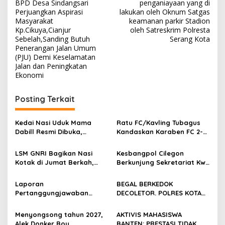
navigation
BPD Desa Sindangsari
penganiayaan yang di
Perjuangkan Aspirasi
lakukan oleh Oknum Satgas
Masyarakat
keamanan parkir Stadion
Kp.Cikuya,Cianjur
oleh Satreskrim Polresta
Sebelah,Sanding Butuh
Serang Kota
Penerangan Jalan Umum
(PJU) Demi Keselamatan
Jalan dan Peningkatan
Ekonomi
Posting Terkait
Kedai Nasi Uduk Mama
Ratu FC/Kavling Tubagus
Dabill Resmi Dibuka,
Kandaskan Karaben FC 2-0:
Hadirkan Kelezatan Khas
Bola Sebagai Jembatan
dengan Harga Ekonomis
Kebersamaan Warga
LSM GNRI Bagikan Nasi
Kesbangpol Cilegon
Sindang Heula
Kotak di Jumat Berkah,
Berkunjung Sekretariat Kwri
Warga Sambut Antusias
Kota Cilegon, Menjalin
Kemitraan yang kokoh
Laporan
BEGAL BERKEDOK
Pertanggungjawaban
DECOLETOR. POLRES KOTA
Diserahkan, Pembubaran
BOGOR HARUS TINDAK
Panitia Milad KKPMP ke-15
TEGAS
Menyongsong tahun 2027,
AKTIVIS MAHASISWA
Resmi Ditutup
Alek Donker Boy
BANTEN: PRESTASI TIDAK