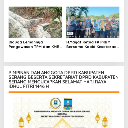
Inspektorat Audit
Kasus Uun, Arwan:
Pekerjaan P3A Sabrang
Klarifikasi Diperbolehkan
Dahu Desa Awilega
namun Mengaburkan Fakta
Harus Terima
Konsekuensinya
Diduga Lemahnya
H.Yayat Ketua FK PKBM
Pengawasan TPM dan KMB
Bersama Kabid Kesetaraan
Memicu Pekerjaan P3A
Hadiri Acara Hari Anak
Bintang Sanga Desa
Nasional Ke-42
Koroncong tidak Sesuai
Spesifikasi
PIMPINAN DAN ANGGOTA DPRD KABUPATEN
SERANG BESERTA SEKRETARIAT DPRD KABUPATEN
SERANG MENGUCAPKAN SELAMAT HARI RAYA
IDHUL FITRI 1446 H