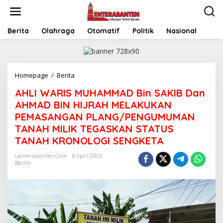
Skip
to
content
Berita
Olahraga
Otomatif
Politik
Nasional
AHLI
Homepage
/
Berita
WARIS
AHLI WARIS MUHAMMAD Bin SAKIB Dan
MUHAMMAD
Bin
AHMAD BIN HIJRAH MELAKUKAN
SAKIB
PEMASANGAN PLANG/PENGUMUMAN
Dan
TANAH MILIK TEGASKAN STATUS
AHMAD
BIN
TANAH KRONOLOGI SENGKETA
HIJRAH
MELAKUKAN
Lenterabanten.com
8 April 2026
Berita
PEMASANGAN
PLANG/PENGUMUMAN
TANAH
MILIK
TEGASKAN
STATUS
TANAH