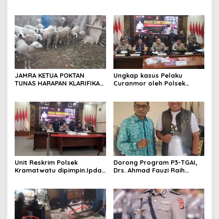
Jadi Ajang Silaturahmi dan
17 Agustus Resmi
Temu Kangen
Ditetapkan di Lingk. Toplas
Desa Silebu Kec .Kragilan
JAMRA KETUA POKTAN
Ungkap kasus Pelaku
TUNAS HARAPAN KLARIFIKASI
Curanmor oleh Polsek
ADANYA DUGAAN UPPO
Kramatwatu Polresta
KERBAU DI JUAL
Serang Kota
Unit Reskrim Polsek
Dorong Program P3-TGAI,
Kramatwatu dipimpin.Ipda
Drs. Ahmad Fauzi Raih
Andi Setiiawan SH, MH
Apresiasi dari P3A Bintang
bersama anggota saat itu
Sanga, Desa Koroncong
segera melakukan olah tkp
dan pengejaran terhadap
pelaku.