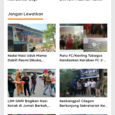
London,pimpinan media
BOLEH DIKALAHKAN OLEH
SerangPost.com, mengajak
KETIDAKADILAN
seluruh jajaran untuk terus
Jangan Lewatkan
meningkatkan
profesionalisme dalam
menjalankan tugas
jurnalistik
Kedai Nasi Uduk Mama
Ratu FC/Kavling Tubagus
Dabill Resmi Dibuka,
Kandaskan Karaben FC 2-0:
Hadirkan Kelezatan Khas
Bola Sebagai Jembatan
dengan Harga Ekonomis
Kebersamaan Warga
Sindang Heula
LSM GNRI Bagikan Nasi
Kesbangpol Cilegon
Kotak di Jumat Berkah,
Berkunjung Sekretariat Kwri
Warga Sambut Antusias
Kota Cilegon, Menjalin
Kemitraan yang kokoh