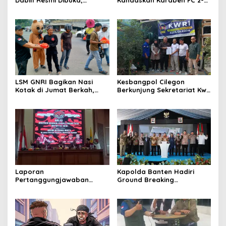
Dabill Resmi Dibuka,
Kandaskan Karaben FC 2-0:
Hadirkan Kelezatan Khas
Bola Sebagai Jembatan
dengan Harga Ekonomis
Kebersamaan Warga
Sindang Heula
LSM GNRI Bagikan Nasi
Kesbangpol Cilegon
Kotak di Jumat Berkah,
Berkunjung Sekretariat Kwri
Warga Sambut Antusias
Kota Cilegon, Menjalin
Kemitraan yang kokoh
Laporan
Kapolda Banten Hadiri
Pertanggungjawaban
Ground Breaking
Diserahkan, Pembubaran
Pembangunan Gedung
Panitia Milad KKPMP ke-15
Kantor DPD RI di Ibu Kota
Resmi Ditutup
Provinsi Banten