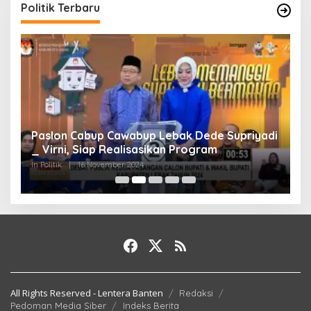
Politik Terbaru
Paslon Cabup Cawabup Lebak Dede Supriyadi
B
_ Virni, Siap Realisasikan Program
S
A
In Politik
|
16 November 2024
In 
All Rights Reserved - Lentera Banten
Redaksi
Pedoman Media Siber
Indeks Berita