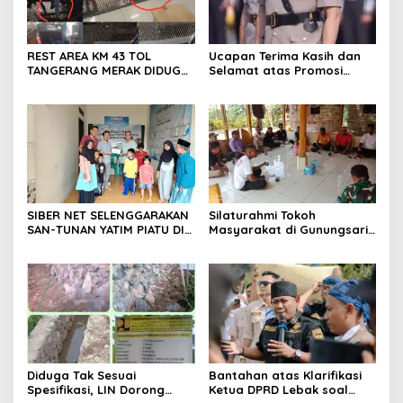
REST AREA KM 43 TOL
Ucapan Terima Kasih dan
TANGERANG MERAK DIDUGA
Selamat atas Promosi
ABAIKAN K3 BAHAYAKAN
Jabatan dari Mahasiswa
PEKERJA DAN
Banten Dan Amon
PENGUNJUANG
SIBER NET SELENGGARAKAN
Silaturahmi Tokoh
SAN-TUNAN YATIM PIATU DI
Masyarakat di Gunungsari,
BANTARWANGI, WUJUDKAN
Warga Sepakat Dukung
KEPEDULIAN SOSIAL
Pengawasan dan
Keberadaan PT Peternakan
Ayam Gunungsari Utama
Diduga Tak Sesuai
Bantahan atas Klarifikasi
Spesifikasi, LIN Dorong
Ketua DPRD Lebak soal