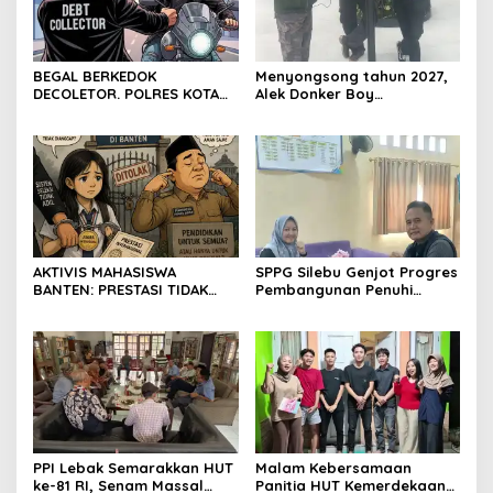
BEGAL BERKEDOK
Menyongsong tahun 2027,
DECOLETOR. POLRES KOTA
Alek Donker Boy
BOGOR HARUS TINDAK
London,pimpinan media
TEGAS
SerangPost.com, mengajak
seluruh jajaran untuk terus
meningkatkan
profesionalisme dalam
menjalankan tugas
jurnalistik
AKTIVIS MAHASISWA
SPPG Silebu Genjot Progres
BANTEN: PRESTASI TIDAK
Pembangunan Penuhi
BOLEH DIKALAHKAN OLEH
Syarat SLHS dari Dinkes
KETIDAKADILAN
Kabupaten Serang
PPI Lebak Semarakkan HUT
Malam Kebersamaan
ke-81 RI, Senam Massal
Panitia HUT Kemerdekaan