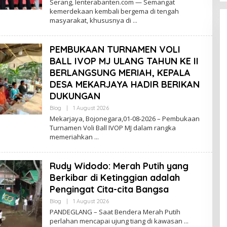
Serang, lenterabanten.com — Semangat
kemerdekaan kembali bergema di tengah
masyarakat, khususnya di
PEMBUKAAN TURNAMEN VOLI
BALL IVOP MJ ULANG TAHUN KE II
BERLANGSUNG MERIAH, KEPALA
DESA MEKARJAYA HADIR BERIKAN
DUKUNGAN
By
Blog
|
1 August 2026
Lenterabanten.com
Mekarjaya, Bojonegara,01-08-2026 – Pembukaan
Turnamen Voli Ball IVOP MJ dalam rangka
memeriahkan
Rudy Widodo: Merah Putih yang
Berkibar di Ketinggian adalah
Pengingat Cita-cita Bangsa
By
Blog
|
1 August 2026
Lenterabanten.com
PANDEGLANG – Saat Bendera Merah Putih
perlahan mencapai ujung tiang di kawasan