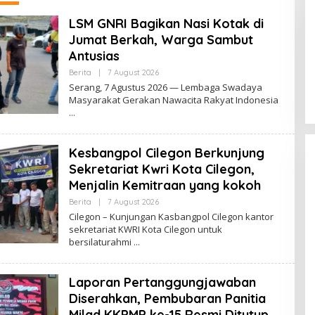
bertempat Kubang Laban
Jombang Cilegon Rm Sate
LSM GNRI Bagikan Nasi Kotak di
Bebek Nong ViNY.
Jumat Berkah, Warga Sambut
Antusias
By
Berita
|
7 August 2026
Lenterabanten.com
Serang, 7 Agustus 2026 — Lembaga Swadaya
Masyarakat Gerakan Nawacita Rakyat Indonesia
Kesbangpol Cilegon Berkunjung
Sekretariat Kwri Kota Cilegon,
Menjalin Kemitraan yang kokoh
By
Berita
|
7 August 2026
Lenterabanten.com
Cilegon – Kunjungan Kasbangpol Cilegon kantor
sekretariat KWRI Kota Cilegon untuk
bersilaturahmi
Laporan Pertanggungjawaban
Diserahkan, Pembubaran Panitia
Milad KKPMP ke-15 Resmi Ditutup