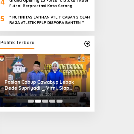
4
Grand Opening LJ Futsal Ciptakan Atlet
Futsal Berprestasi Kota Serang
5
” RUTINITAS LATIHAN ATLIT CABANG OLAH
RAGA ATLETIK PPLP DISPORA BANTEN “
Politik Terbaru
Paslon Cabup Cawabup Lebak
BIMTEK KORDES 
Dede Supriyadi _ Virni, Siap
SEKABUPATEN SE
Realisasikan Program
CIKONENG KEC A
In Politik
|
16 November 2024
In Politik
|
4 November
BANTEN