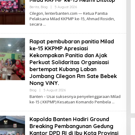
By
Berita
,
Blog
|
5 August 2026
Lenterabanten.com
Cilegon, lenterbanten.com — Ketua Panitia
Pelaksana Milad KKPMP ke-15, Ahmad Rosidin,
secara
Rapat pembubaran panitia Milad
ke-15 KKPMP Apresiasi
Kekompakan Panitia dan Ajak
Perkuat Solidaritas Organisasi
bertempat Kubang Laban
Jombang Cilegon Rm Sate Bebek
Nong ViNY.
By
Blog
|
5 August 2026
Lenterabanten.com
Banten – Usai suksesnya penyelenggaraan Milad
ke-15 ( KKPMP) Kesatuan Komando Pembela
Kapolda Banten Hadiri Ground
Breaking Pembangunan Gedung
Kantor DPD RI di Ibu Kota Provinsi