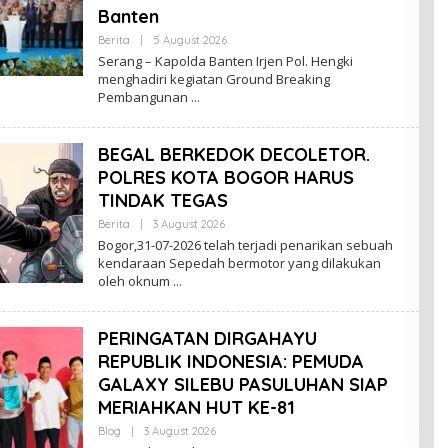
Banten
By
Berita
|
5 August 2026
Lenterabanten.com
Serang – Kapolda Banten Irjen Pol. Hengki
menghadiri kegiatan Ground Breaking
Pembangunan
BEGAL BERKEDOK DECOLETOR.
POLRES KOTA BOGOR HARUS
TINDAK TEGAS
By
Berita
|
3 August 2026
Lenterabanten.com
Bogor,31-07-2026 telah terjadi penarikan sebuah
kendaraan Sepedah bermotor yang dilakukan
oleh oknum
PERINGATAN DIRGAHAYU
REPUBLIK INDONESIA: PEMUDA
GALAXY SILEBU PASULUHAN SIAP
MERIAHKAN HUT KE-81
By
Blog
|
3 August 2026
Lenterabanten.com