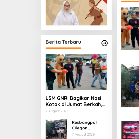
Lentera
Banten
Berita Terbaru
LSM GNRI Bagikan Nasi
Kotak di Jumat Berkah,
Warga Sambut Antusias
7 August 2026
Kesbangpol
Cilegon
Berkunjung
7 August 2026