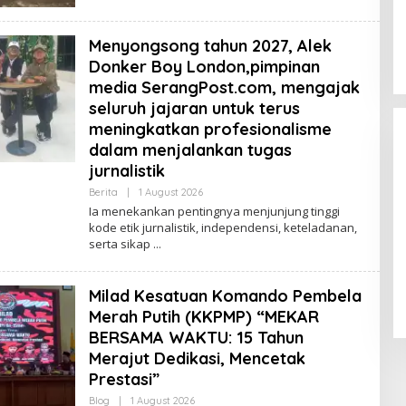
Menyongsong tahun 2027, Alek
Donker Boy London,pimpinan
media SerangPost.com, mengajak
seluruh jajaran untuk terus
meningkatkan profesionalisme
dalam menjalankan tugas
jurnalistik
By
Berita
|
1 August 2026
Lenterabanten.com
Ia menekankan pentingnya menjunjung tinggi
kode etik jurnalistik, independensi, keteladanan,
serta sikap
Dicopot DPP PPP, Subadri Tolak
Plt DPW Banten dan Siap Gugat
ke Jalur Hukum
In Politik
|
31 January 2026
Milad Kesatuan Komando Pembela
Merah Putih (KKPMP) “MEKAR
BERSAMA WAKTU: 15 Tahun
Merajut Dedikasi, Mencetak
Prestasi”
By
Blog
|
1 August 2026