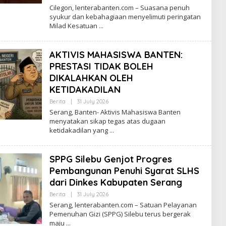
Lenterabanten.com
Cilegon, lenterabanten.com – Suasana penuh
syukur dan kebahagiaan menyelimuti peringatan
Milad Kesatuan
AKTIVIS MAHASISWA BANTEN:
PRESTASI TIDAK BOLEH
DIKALAHKAN OLEH
KETIDAKADILAN
By
Berita
|
31 July 2026
Lenterabanten.com
Serang, Banten- Aktivis Mahasiswa Banten
menyatakan sikap tegas atas dugaan
ketidakadilan yang
SPPG Silebu Genjot Progres
Pembangunan Penuhi Syarat SLHS
dari Dinkes Kabupaten Serang
By
Berita
|
31 July 2026
Lenterabanten.com
Serang, lenterabanten.com – Satuan Pelayanan
Pemenuhan Gizi (SPPG) Silebu terus bergerak
maju