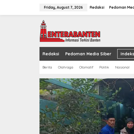
Skip
to
Friday, August 7, 2026
Redaksi
Pedoman Med
content
Redaksi
Pedoman Media Siber
Indeks
Berita
Olahraga
Otomatif
Politik
Nasional