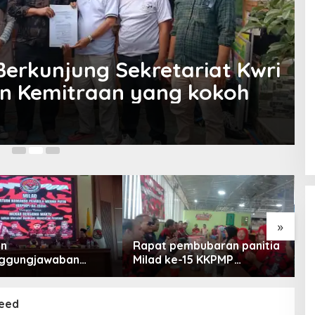
Berkunjung Sekretariat Kwri
lin Kemitraan yang kokoh
5 
»
an
Rapat pembubaran panitia
K
nggungjawaban
Milad ke-15 KKPMP
G
hkan, Pembubaran
Apresiasi Kekompakan
P
a Milad KKPMP ke-15
Panitia dan Ajak Perkuat
K
Ditutup
Solidaritas Organisasi
P
eed