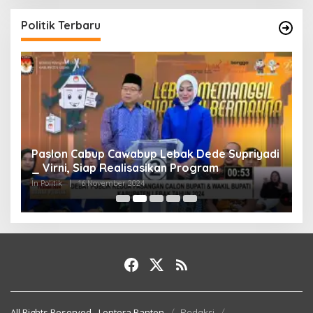
Politik Terbaru
Paslon Cabup Cawabup Lebak Dede Supriyadi
B
_ Virni, Siap Realisasikan Program
S
A
In Politik
|
16 November 2024
In 
All Rights Reserved - Lentera Banten
Redaksi