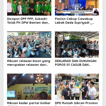
Dicopot DPP PPP, Subadri
Paslon Cabup Cawabup
Tolak Plt DPW Banten dan
Lebak Dede Supriyadi _
Siap Gugat ke Jalur Hukum
Virni, Siap Realisasikan
Program
Ribuan relawan bison yang
DEKLARASI DAN DUKUNGAN
merupakan relawan dari
POROS 01 CAGUB DAN
pasangan calon gubernur
CAWAGUB HJ.AIRIN
dan wakil gubernur
RAHMADIYANI H.ADE DAN
andrasoni-dimyati Sabtu
CALON BUPATI SERANG
siang tadi menggelar
H.ANDIKA DAN H.NANANG
kampanye di kawasan
Lebak,Banten.
Ribuan kader partai Golkar
DPD Rumah Gibran Provinsi