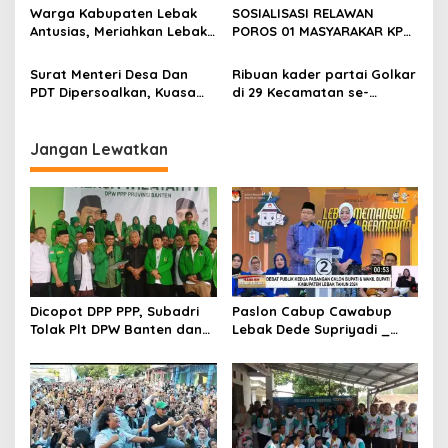
DAN BUPATI SERANG 01.
Warga Kabupaten Lebak
SOSIALISASI RELAWAN
Antusias, Meriahkan Lebak
POROS 01 MASYARAKAR KP
Ruhay.
CISITU KEC PABUARAN
Surat Menteri Desa Dan
Ribuan kader partai Golkar
PDT Dipersoalkan, Kuasa
di 29 Kecamatan se-
Hukum Zakiyah-Najib :
Kabupaten Seramg siap
Tidak Ada Kaitannya
menangkan Gubernur
Dengan Paslon Nomor Urut
Banten Airin – Ade dan
Jangan Lewatkan
2
Bupati Kabupaten Serang
Andika – Nanang
Dicopot DPP PPP, Subadri
Paslon Cabup Cawabup
Tolak Plt DPW Banten dan
Lebak Dede Supriyadi _
Siap Gugat ke Jalur Hukum
Virni, Siap Realisasikan
Program