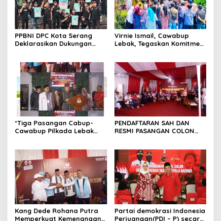
PPBNI DPC Kota Serang
Virnie Ismail, Cawabup
Deklarasikan Dukungan
Lebak, Tegaskan Komitmen
untuk Ratu Ria dan Subadri
untuk Perjuangkan Hak
dalam Pemilihan Wali Kota
Perempuan dan
Pembangunan Daerah
*Tiga Pasangan Cabup-
PENDAFTARAN SAH DAN
Cawabup Pilkada Lebak
RESMI PASANGAN COLON
Resmi Daftar Ke KPU di hari
BUPATI SERANG IBU HJ.
yang sama*
RATU ZAKIYAH DAN WAKIL
BUPATI SERANG NAJIB
HAMAS TAHUN 2024 – 2029
Kang Dede Rohana Putra
Partai demokrasi Indonesia
Memperkuat Kemenangan
Perjuangan(PDI – P) secara