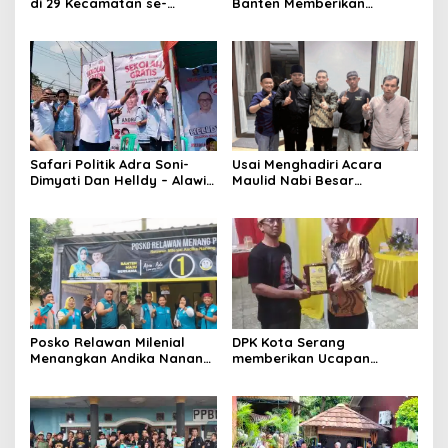
di 29 Kecamatan se-
Banten Memberikan
Kabupaten Seramg siap
Dukungan kepada calon
menangkan Gubernur
gubernur Banten – wakil
Banten Airin – Ade dan
Gubernur Banten Nomor
Bupati Kabupaten Serang
urut 1
Andika – Nanang
Safari Politik Adra Soni-
Usai Menghadiri Acara
Dimyati Dan Helldy – Alawi
Maulid Nabi Besar
,Dimas Saputra : Pemimpin
Muhammad SAW Bapak
Terbaik Ada di Nomor Urut
H.Moch Nabil Jayabaya
2
Ngopi Bareng
Posko Relawan Milenial
DPK Kota Serang
Menangkan Andika Nanang
memberikan Ucapan
Sebagai Bupati Serang dan
selamat kepada Bpk. H.
Airin-Ade Sebagai Gubernur
Muji Rohman, S.H sebagai
Banten
Ketua DPRD Kota Serang