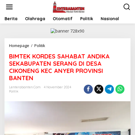
Skip
to
content
Berita
Olahraga
Otomatif
Politik
Nasional
BIMTEK
Homepage
/
Politik
KORDES
BIMTEK KORDES SAHABAT ANDIKA
SAHABAT
ANDIKA
SEKABUPATEN SERANG DI DESA
SEKABUPATEN
CIKONENG KEC ANYER PROVINSI
SERANG
BANTEN
DI
DESA
Lenterabanten.com
4 November 2024
CIKONENG
Politik
KEC
ANYER
PROVINSI
BANTEN