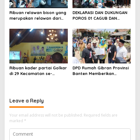
Ribuan relawan bison yang
DEKLARASI DAN DUKUNGAN
merupakan relawan dari
POROS 01 CAGUB DAN
pasangan calon gubernur
CAWAGUB HJ.AIRIN
dan wakil gubernur
RAHMADIYANI H.ADE DAN
andrasoni-dimyati Sabtu
CALON BUPATI SERANG
siang tadi menggelar
H.ANDIKA DAN H.NANANG
kampanye di kawasan
Lebak,Banten.
Ribuan kader partai Golkar
DPD Rumah Gibran Provinsi
di 29 Kecamatan se-
Banten Memberikan
Kabupaten Seramg siap
Dukungan kepada calon
menangkan Gubernur
gubernur Banten – wakil
Banten Airin – Ade dan
Gubernur Banten Nomor
Bupati Kabupaten Serang
urut 1
Leave a Reply
Andika – Nanang
Your email address will not be published.
Required fields are
marked
*