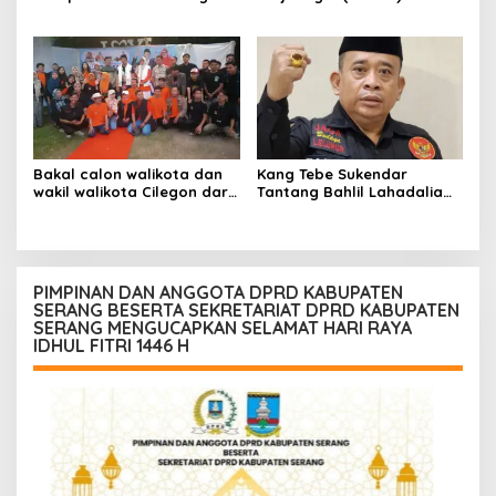
Helldy -Alawi Di Pilkada
resmi Mengusung
2024
Pasangan Airin Rachmi
Diany – Ade Sumardi,
Sebagai Bakal Calon
Gubernur Banten dan
Bakal Calon Wakil
Gubernur Banten
Bakal calon walikota dan
Kang Tebe Sukendar
wakil walikota Cilegon dari
Tantang Bahlil Lahadalia
partai Nasdem dan PKS
untuk Ungkap Identitas
Isro mi’raj dan Nurotul
“Raja Jawa”
Uyun kembali mendapat
dukungan dari jaringan
Nurotul Uyun ( Jamu )
PIMPINAN DAN ANGGOTA DPRD KABUPATEN
SERANG BESERTA SEKRETARIAT DPRD KABUPATEN
SERANG MENGUCAPKAN SELAMAT HARI RAYA
IDHUL FITRI 1446 H