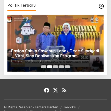
Politik Terbaru
Paslon Cabup Cawabup Lebak Dede Supriyadi
B
_ Virni, Siap Realisasikan Program
S
A
In Politik
|
16 November 2024
In 
All Rights Reserved - Lentera Banten
Redaksi