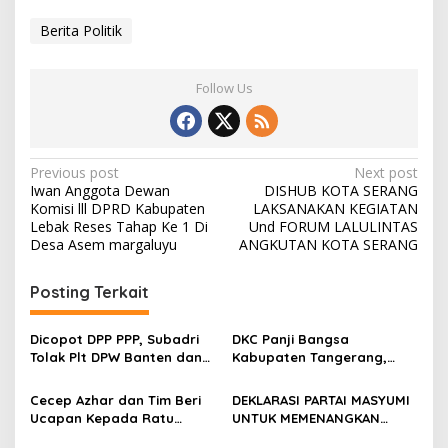
Berita Politik
Follow Us
Post
Previous post
Next post
Iwan Anggota Dewan
DISHUB KOTA SERANG
navigation
Komisi lll DPRD Kabupaten
LAKSANAKAN KEGIATAN
Lebak Reses Tahap Ke 1 Di
Und FORUM LALULINTAS
Desa Asem margaluyu
ANGKUTAN KOTA SERANG
Posting Terkait
Dicopot DPP PPP, Subadri
DKC Panji Bangsa
Tolak Plt DPW Banten dan
Kabupaten Tangerang,
Siap Gugat ke Jalur Hukum
Perkuat Kaderisasi Untuk
Menangkan Pemilu 2029
Cecep Azhar dan Tim Beri
DEKLARASI PARTAI MASYUMI
Ucapan Kepada Ratu
UNTUK MEMENANGKAN
Zakiyah-Najib Hamas
CALON GUBERNUR BANTEN