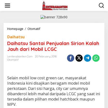
Skip
to
content
Daihatsu
Homepage
/
Otomatif
Santai
Daihatsu
Penjualan
Sirion
Daihatsu Santai Penjualan Sirion Kalah
Kalah
Jauh dari Mobil LCGC
Jauh
dari
Lenterabanten.com
20 February 2018
Mobil
Otomatif
LCGC
Selain mobil low cost green car, masyarakat
Indonesia kini disajikan beragam model mobil
perkotaan. Dari sisi harga, city car umumnya
dibanderol lebih mahal daripada LCGC yang saat ini
tersedia dalam pilihan model hatchback maupun
MPV.