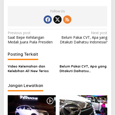
Follow Us
Post
Previous post
Next post
Saat Bepe Kehilangan
Belum Pakai CVT, Apa yang
navigation
Medali Juara Piala Presiden
Ditakuti Daihatsu Indonesia?
Posting Terkait
Video Kelemahan dan
Belum Pakai CVT, Apa yang
Kelebihan All New Terios
Ditakuti Daihatsu
Indonesia?
Jangan Lewatkan