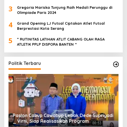
3
Gregoria Mariska Tunjung Raih Medali Perunggu di
Olimpiade Paris 2024
4
Grand Opening LJ Futsal Ciptakan Atlet Futsal
Berprestasi Kota Serang
5
” RUTINITAS LATIHAN ATLIT CABANG OLAH RAGA
ATLETIK PPLP DISPORA BANTEN “
Politik Terbaru
Paslon Cabup Cawabup Lebak Dede Supriyadi
B
_ Virni, Siap Realisasikan Program
S
A