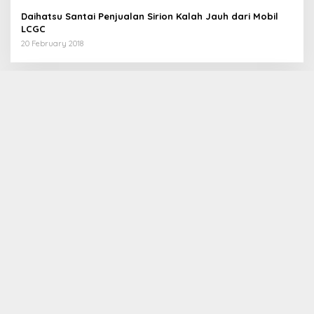
Daihatsu Santai Penjualan Sirion Kalah Jauh dari Mobil
LCGC
20 February 2018
Olahraga Terbaru
1
“TTKKBI mengelar acara Milad ke satu sekaligus
santuni anak yatim di kota serang”