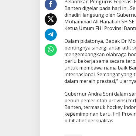
Pelantikan Pengurus Federasi H
Banten digelar pada hari ini, Se
dihadiri langsung oleh Gubern
Mohammad Ali Hanafiah SH SE S
Ketua Umum FHI Provinsi Bant
Dalam pidatonya, Bapak Dr M
pentingnya sinergi antar atlit
mengembangkan olahraga hockey 
perlu bekerja sama secara terpa
untuk membawa nama baik Ban
internasional. Semangat yang 
dalam meraih prestasi,” ujarnya
Gubernur Andra Soni dalam s
penuh pemerintah provinsi te
Banten, termasuk hockey indon
kepemimpinan baru, FHI Provin
bibit atlet berkualitas.