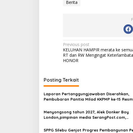
Berita
Post
Previous post
KELUHAN HAMPIR merata ke semu
navigation
RT dan RW Mengingat Keterlambat
HONOR
Posting Terkait
Laporan Pertanggungjawaban Diserahkan,
Pembubaran Panitia Milad KKPMP ke-15 Resm
Ditutup
Menyongsong tahun 2027, Alek Donker Boy
London,pimpinan media SerangPost.com,
mengajak seluruh jajaran untuk terus
meningkatkan profesionalisme dalam menja
SPPG Silebu Genjot Progres Pembangunan P