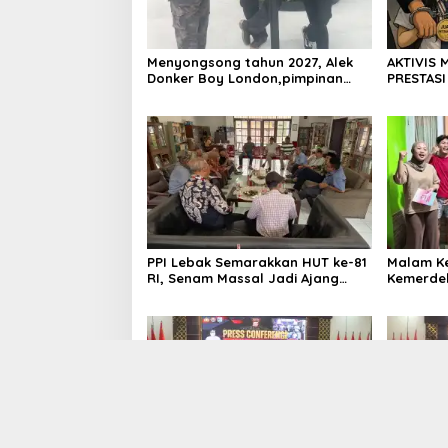
Menyongsong tahun 2027, Alek
AKTIVIS 
Donker Boy London,pimpinan
PRESTASI
media SerangPost.com,
DIKALAHK
mengajak seluruh jajaran untuk
terus meningkatkan
profesionalisme dalam
menjalankan tugas jurnalistik
PPI Lebak Semarakkan HUT ke-81
Malam K
RI, Senam Massal Jadi Ajang
Kemerdek
Silaturahmi dan Temu Kangen
Ditetapka
Silebu Ke