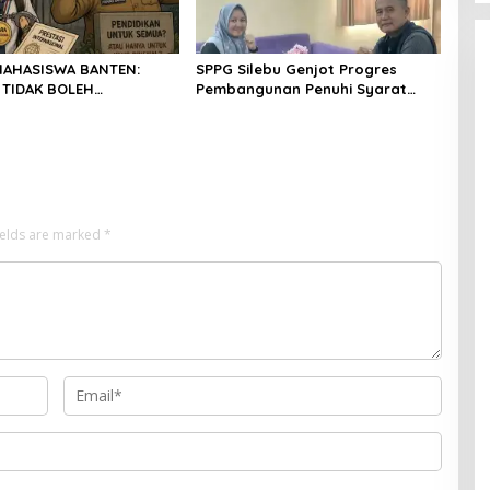
MAHASISWA BANTEN:
SPPG Silebu Genjot Progres
 TIDAK BOLEH
Pembangunan Penuhi Syarat
AN OLEH KETIDAKADILAN
SLHS dari Dinkes Kabupaten
Serang
ields are marked
*