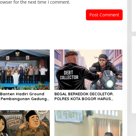
rowser for the next time I comment.
Dicopot DPP PPP, Subadri Tolak
Plt DPW Banten dan Siap Gugat
Banten Hadiri Ground
BEGAL BERKEDOK DECOLETOR.
ke Jalur Hukum
In Politik
|
31 January 2026
g Pembangunan Gedung
POLRES KOTA BOGOR HARUS
PD RI di Ibu Kota
TINDAK TEGAS
 Banten