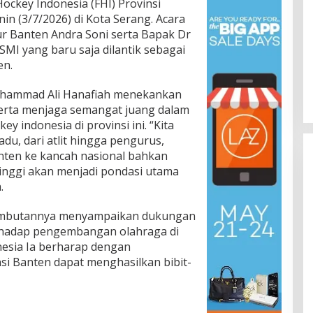
ockey Indonesia (FHI) Provinsi
nin (3/7/2026) di Kota Serang. Acara
ur Banten Andra Soni serta Bapak Dr
MI yang baru saja dilantik sebagai
en.
ohammad Ali Hanafiah menekankan
 serta menjaga semangat juang dalam
indonesia di provinsi ini. “Kita
du, dari atlit hingga pengurus,
ten ke kancah nasional bahkan
tinggi akan menjadi pondasi utama
.
ambutannya menyampaikan dukungan
rhadap pengembangan olahraga di
esia Ia berharap dengan
si Banten dapat menghasilkan bibit-