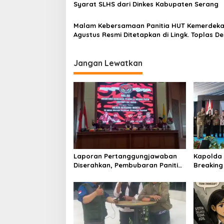
tugas jurnalistik
Syarat SLHS dari Dinkes Kabupaten Serang
Malam Kebersamaan Panitia HUT Kemerdeka
Agustus Resmi Ditetapkan di Lingk. Toplas D
Silebu Kec .Kragilan
Jangan Lewatkan
Laporan Pertanggungjawaban
Kapolda 
Diserahkan, Pembubaran Panitia
Breakin
Milad KKPMP ke-15 Resmi Ditutup
Kantor D
Provinsi