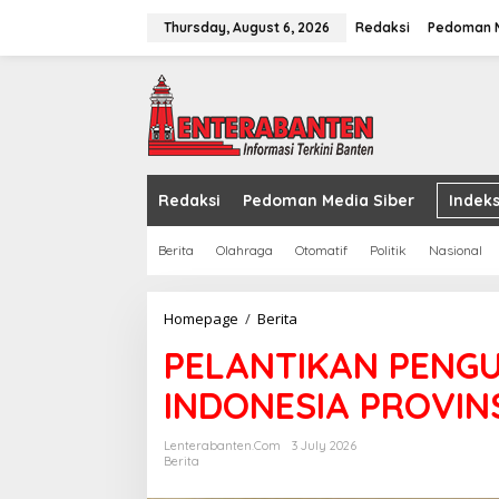
Skip
to
Thursday, August 6, 2026
Redaksi
Pedoman M
content
Redaksi
Pedoman Media Siber
Indeks
Berita
Olahraga
Otomatif
Politik
Nasional
PELANTIKAN
Homepage
/
Berita
PENGURUS
PELANTIKAN PENGU
PEDERASI
HOCKEY
INDONESIA PROVINS
INDONESIA
PROVINSI
BANTEN
Lenterabanten.com
3 July 2026
(FHI)
Berita
DIGELAR