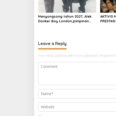
Menyongsong tahun 2027, Alek
AKTIVIS 
Donker Boy London,pimpinan
PRESTASI
media SerangPost.com,
DIKALAHK
mengajak seluruh jajaran untuk
terus meningkatkan
profesionalisme dalam
Leave a Reply
menjalankan tugas jurnalistik
Your email address will not be published.
Required f