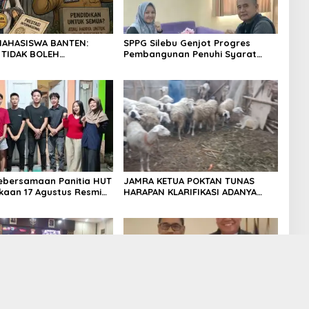
MAHASISWA BANTEN:
SPPG Silebu Genjot Progres
 TIDAK BOLEH
Pembangunan Penuhi Syarat
AN OLEH KETIDAKADILAN
SLHS dari Dinkes Kabupaten
Serang
ebersamaan Panitia HUT
JAMRA KETUA POKTAN TUNAS
aan 17 Agustus Resmi
HARAPAN KLARIFIKASI ADANYA
n di Lingk. Toplas Desa
DUGAAN UPPO KERBAU DI JUAL
c .Kragilan