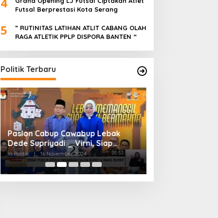
4
Grand Opening LJ Futsal Ciptakan Atlet
Futsal Berprestasi Kota Serang
5
” RUTINITAS LATIHAN ATLIT CABANG OLAH
RAGA ATLETIK PPLP DISPORA BANTEN “
Politik Terbaru
Paslon Cabup Cawabup Lebak
BIMTEK KORDES 
Dede Supriyadi _ Virni, Siap
SEKABUPATEN SE
Realisasikan Program
CIKONENG KEC A
In Politik
|
16 November 2024
In Politik
|
4 November
BANTEN