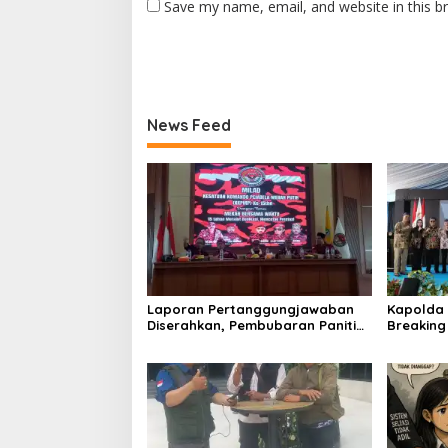
Save my name, email, and website in this b
News Feed
Laporan Pertanggungjawaban
Kapolda 
Diserahkan, Pembubaran Panitia
Breakin
Milad KKPMP ke-15 Resmi Ditutup
Kantor D
Provinsi