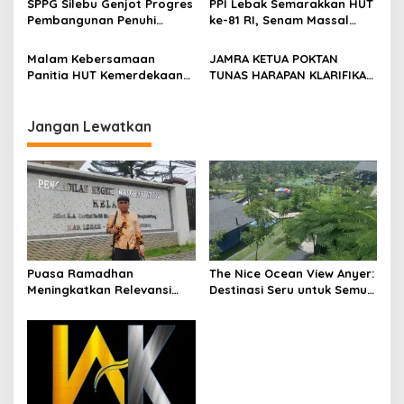
SPPG Silebu Genjot Progres
PPI Lebak Semarakkan HUT
seluruh jajaran untuk terus
Pembangunan Penuhi
ke-81 RI, Senam Massal
meningkatkan
Syarat SLHS dari Dinkes
Jadi Ajang Silaturahmi dan
profesionalisme dalam
Kabupaten Serang
Temu Kangen
Malam Kebersamaan
JAMRA KETUA POKTAN
menjalankan tugas
Panitia HUT Kemerdekaan
TUNAS HARAPAN KLARIFIKASI
jurnalistik
17 Agustus Resmi
ADANYA DUGAAN UPPO
Ditetapkan di Lingk. Toplas
KERBAU DI JUAL
Desa Silebu Kec .Kragilan
Jangan Lewatkan
Puasa Ramadhan
The Nice Ocean View Anyer:
Meningkatkan Relevansi
Destinasi Seru untuk Semua
Etika Profesi Advokat
Usia di Kecamatan
Cinangka