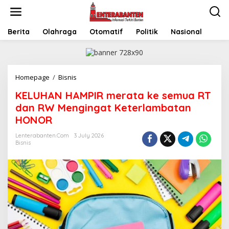
Skip
to
content
Berita
Olahraga
Otomatif
Politik
Nasional
KELUHAN
Homepage
/
Bisnis
HAMPIR
KELUHAN HAMPIR merata ke semua RT
merata
ke
dan RW Mengingat Keterlambatan
semua
HONOR
RT
dan
Lenterabanten.com
3 July 2026
RW
Bisnis
Mengingat
Keterlambatan
HONOR