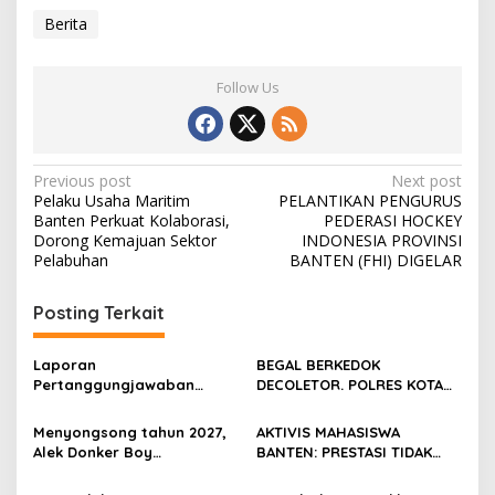
Berita
Follow Us
Post
Previous post
Next post
Pelaku Usaha Maritim
PELANTIKAN PENGURUS
navigation
Banten Perkuat Kolaborasi,
PEDERASI HOCKEY
Dorong Kemajuan Sektor
INDONESIA PROVINSI
Pelabuhan
BANTEN (FHI) DIGELAR
Posting Terkait
Laporan
BEGAL BERKEDOK
Pertanggungjawaban
DECOLETOR. POLRES KOTA
Diserahkan, Pembubaran
BOGOR HARUS TINDAK
Panitia Milad KKPMP ke-15
TEGAS
Menyongsong tahun 2027,
AKTIVIS MAHASISWA
Resmi Ditutup
Alek Donker Boy
BANTEN: PRESTASI TIDAK
London,pimpinan media
BOLEH DIKALAHKAN OLEH
SerangPost.com, mengajak
KETIDAKADILAN