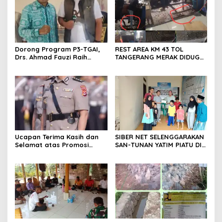
dan pengejaran terhadap
pelaku.
Dorong Program P3-TGAI,
REST AREA KM 43 TOL
Drs. Ahmad Fauzi Raih
TANGERANG MERAK DIDUGA
Apresiasi dari P3A Bintang
ABAIKAN K3 BAHAYAKAN
Sanga, Desa Koroncong
PEKERJA DAN
PENGUNJUANG
Ucapan Terima Kasih dan
SIBER NET SELENGGARAKAN
Selamat atas Promosi
SAN-TUNAN YATIM PIATU DI
Jabatan dari Mahasiswa
BANTARWANGI, WUJUDKAN
Banten Dan Amon
KEPEDULIAN SOSIAL