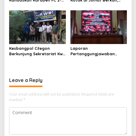
Kandaskan Karaben FC 2-0:
Kotak di Jumat Berkah,
Bola Sebagai Jembatan
Warga Sambut Antusias
Kebersamaan Warga
Sindang Heula
Kesbangpol Cilegon
Laporan
Berkunjung Sekretariat Kwri
Pertanggungjawaban
Kota Cilegon, Menjalin
Diserahkan, Pembubaran
Kemitraan yang kokoh
Panitia Milad KKPMP ke-15
Resmi Ditutup
Leave a Reply
Your email address will not be published.
Required fields are
marked
*