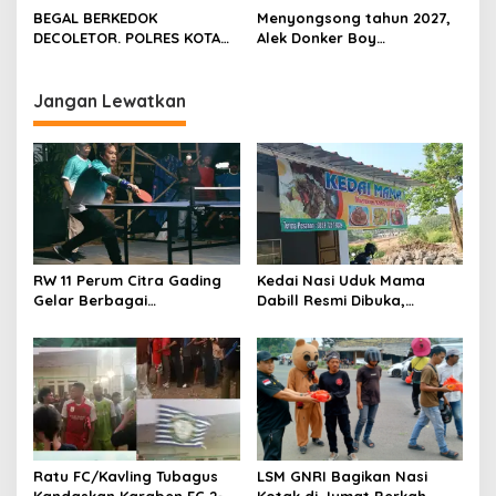
Kemitraan yang kokoh
Panitia Milad KKPMP ke-15
BEGAL BERKEDOK
Menyongsong tahun 2027,
Resmi Ditutup
DECOLETOR. POLRES KOTA
Alek Donker Boy
BOGOR HARUS TINDAK
London,pimpinan media
TEGAS
SerangPost.com, mengajak
seluruh jajaran untuk terus
Jangan Lewatkan
meningkatkan
profesionalisme dalam
menjalankan tugas
jurnalistik
RW 11 Perum Citra Gading
Kedai Nasi Uduk Mama
Gelar Berbagai
Dabill Resmi Dibuka,
Perlombaan, RT 08 Raih
Hadirkan Kelezatan Khas
Prestasi Gemilang
dengan Harga Ekonomis
Ratu FC/Kavling Tubagus
LSM GNRI Bagikan Nasi