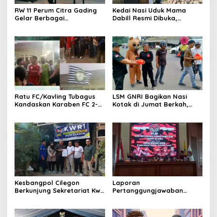
RW 11 Perum Citra Gading
Kedai Nasi Uduk Mama
Gelar Berbagai
Dabill Resmi Dibuka,
Perlombaan, RT 08 Raih
Hadirkan Kelezatan Khas
Prestasi Gemilang
dengan Harga Ekonomis
Ratu FC/Kavling Tubagus
LSM GNRI Bagikan Nasi
Kandaskan Karaben FC 2-0:
Kotak di Jumat Berkah,
Bola Sebagai Jembatan
Warga Sambut Antusias
Kebersamaan Warga
Sindang Heula
Kesbangpol Cilegon
Laporan
Berkunjung Sekretariat Kwri
Pertanggungjawaban
Kota Cilegon, Menjalin
Diserahkan, Pembubaran
Kemitraan yang kokoh
Panitia Milad KKPMP ke-15
Resmi Ditutup