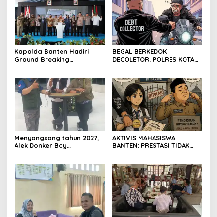
Kapolda Banten Hadiri
BEGAL BERKEDOK
Ground Breaking
DECOLETOR. POLRES KOTA
Pembangunan Gedung
BOGOR HARUS TINDAK
Kantor DPD RI di Ibu Kota
TEGAS
Provinsi Banten
Menyongsong tahun 2027,
AKTIVIS MAHASISWA
Alek Donker Boy
BANTEN: PRESTASI TIDAK
London,pimpinan media
BOLEH DIKALAHKAN OLEH
SerangPost.com, mengajak
KETIDAKADILAN
seluruh jajaran untuk terus
meningkatkan
profesionalisme dalam
menjalankan tugas
jurnalistik