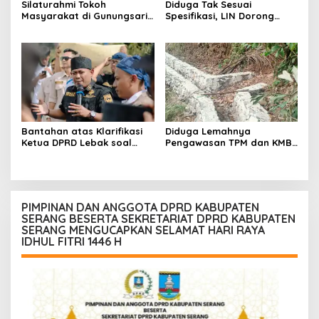
Silaturahmi Tokoh
Diduga Tak Sesuai
Masyarakat di Gunungsari,
Spesifikasi, LIN Dorong
Warga Sepakat Dukung
Inspektorat Audit
Pengawasan dan
Pekerjaan P3A Sabrang
Keberadaan PT Peternakan
Dahu Desa Awilega
Ayam Gunungsari Utama
Bantahan atas Klarifikasi
Diduga Lemahnya
Ketua DPRD Lebak soal
Pengawasan TPM dan KMB
Kasus Uun, Arwan:
Memicu Pekerjaan P3A
Klarifikasi Diperbolehkan
Bintang Sanga Desa
namun Mengaburkan Fakta
Koroncong tidak Sesuai
Harus Terima
Spesifikasi
Konsekuensinya
PIMPINAN DAN ANGGOTA DPRD KABUPATEN
SERANG BESERTA SEKRETARIAT DPRD KABUPATEN
SERANG MENGUCAPKAN SELAMAT HARI RAYA
IDHUL FITRI 1446 H