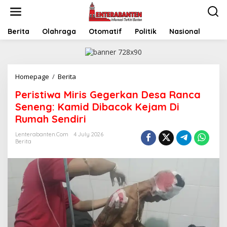
Skip
to
content
Berita
Olahraga
Otomatif
Politik
Nasional
Peristiwa
Homepage
/
Berita
Miris
Peristiwa Miris Gegerkan Desa Ranca
Gegerkan
Desa
Seneng: Kamid Dibacok Kejam Di
Ranca
Rumah Sendiri
Seneng:
Kamid
Lenterabanten.com
4 July 2026
Dibacok
Berita
Kejam
Di
Rumah
Sendiri