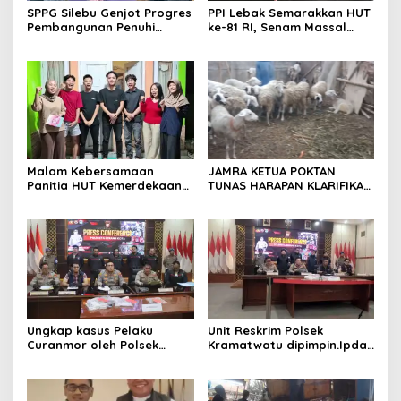
SPPG Silebu Genjot Progres
PPI Lebak Semarakkan HUT
Pembangunan Penuhi
ke-81 RI, Senam Massal
Syarat SLHS dari Dinkes
Jadi Ajang Silaturahmi dan
Kabupaten Serang
Temu Kangen
Malam Kebersamaan
JAMRA KETUA POKTAN
Panitia HUT Kemerdekaan
TUNAS HARAPAN KLARIFIKASI
17 Agustus Resmi
ADANYA DUGAAN UPPO
Ditetapkan di Lingk. Toplas
KERBAU DI JUAL
Desa Silebu Kec .Kragilan
Ungkap kasus Pelaku
Unit Reskrim Polsek
Curanmor oleh Polsek
Kramatwatu dipimpin.Ipda
Kramatwatu Polresta
Andi Setiiawan SH, MH
Serang Kota
bersama anggota saat itu
segera melakukan olah tkp