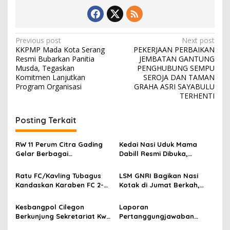
Post
Previous post
Next post
KKPMP Mada Kota Serang
PEKERJAAN PERBAIKAN
navigation
Resmi Bubarkan Panitia
JEMBATAN GANTUNG
Musda, Tegaskan
PENGHUBUNG SEMPU
Komitmen Lanjutkan
SEROJA DAN TAMAN
Program Organisasi
GRAHA ASRI SAYABULU
TERHENTI
Posting Terkait
RW 11 Perum Citra Gading
Kedai Nasi Uduk Mama
Gelar Berbagai
Dabill Resmi Dibuka,
Perlombaan, RT 08 Raih
Hadirkan Kelezatan Khas
Prestasi Gemilang
dengan Harga Ekonomis
Ratu FC/Kavling Tubagus
LSM GNRI Bagikan Nasi
Kandaskan Karaben FC 2-0:
Kotak di Jumat Berkah,
Bola Sebagai Jembatan
Warga Sambut Antusias
Kebersamaan Warga
Kesbangpol Cilegon
Laporan
Sindang Heula
Berkunjung Sekretariat Kwri
Pertanggungjawaban
Kota Cilegon, Menjalin
Diserahkan, Pembubaran