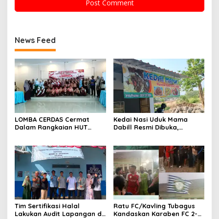
News Feed
LOMBA CERDAS Cermat
Kedai Nasi Uduk Mama
Dalam Rangkaian HUT
Dabill Resmi Dibuka,
Kemerdekaan Republik
Hadirkan Kelezatan Khas
Indonesia ke-81
dengan Harga Ekonomis
Tim Sertifikasi Halal
Ratu FC/Kavling Tubagus
Lakukan Audit Lapangan di
Kandaskan Karaben FC 2-0: