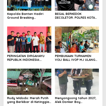
Kapolda Banten Hadiri
BEGAL BERKEDOK
Ground Breaking
DECOLETOR. POLRES KOTA
Pembangunan Gedung
BOGOR HARUS TINDAK
Kantor DPD RI di Ibu Kota
TEGAS
Provinsi Banten
PERINGATAN DIRGAHAYU
PEMBUKAAN TURNAMEN
REPUBLIK INDONESIA:
VOLI BALL IVOP MJ ULANG
PEMUDA GALAXY SILEBU
TAHUN KE II BERLANGSUNG
PASULUHAN SIAP
MERIAH, KEPALA DESA
MERIAHKAN HUT KE-81
MEKARJAYA HADIR BERIKAN
DUKUNGAN
Rudy Widodo: Merah Putih
Menyongsong tahun 2027,
yang Berkibar di Ketinggian
Alek Donker Boy
adalah Pengingat Cita-cita
London,pimpinan media