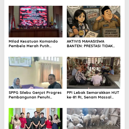
Bangsa
SerangPost.com, mengajak
seluruh jajaran untuk terus
meningkatkan
profesionalisme dalam
menjalankan tugas
jurnalistik
Milad Kesatuan Komando
AKTIVIS MAHASISWA
Pembela Merah Putih
BANTEN: PRESTASI TIDAK
(KKPMP) “MEKAR BERSAMA
BOLEH DIKALAHKAN OLEH
WAKTU: 15 Tahun Merajut
KETIDAKADILAN
Dedikasi, Mencetak
Prestasi”
SPPG Silebu Genjot Progres
PPI Lebak Semarakkan HUT
Pembangunan Penuhi
ke-81 RI, Senam Massal
Syarat SLHS dari Dinkes
Jadi Ajang Silaturahmi dan
Kabupaten Serang
Temu Kangen