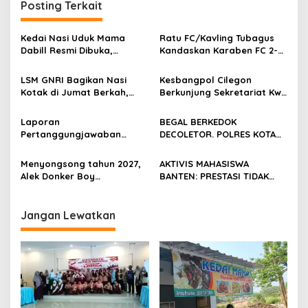
Posting Terkait
Kedai Nasi Uduk Mama
Ratu FC/Kavling Tubagus
Dabill Resmi Dibuka,
Kandaskan Karaben FC 2-0:
Hadirkan Kelezatan Khas
Bola Sebagai Jembatan
dengan Harga Ekonomis
Kebersamaan Warga
LSM GNRI Bagikan Nasi
Kesbangpol Cilegon
Sindang Heula
Kotak di Jumat Berkah,
Berkunjung Sekretariat Kwri
Warga Sambut Antusias
Kota Cilegon, Menjalin
Kemitraan yang kokoh
Laporan
BEGAL BERKEDOK
Pertanggungjawaban
DECOLETOR. POLRES KOTA
Diserahkan, Pembubaran
BOGOR HARUS TINDAK
Panitia Milad KKPMP ke-15
TEGAS
Menyongsong tahun 2027,
AKTIVIS MAHASISWA
Resmi Ditutup
Alek Donker Boy
BANTEN: PRESTASI TIDAK
London,pimpinan media
BOLEH DIKALAHKAN OLEH
SerangPost.com, mengajak
KETIDAKADILAN
seluruh jajaran untuk terus
Jangan Lewatkan
meningkatkan
profesionalisme dalam
menjalankan tugas
jurnalistik