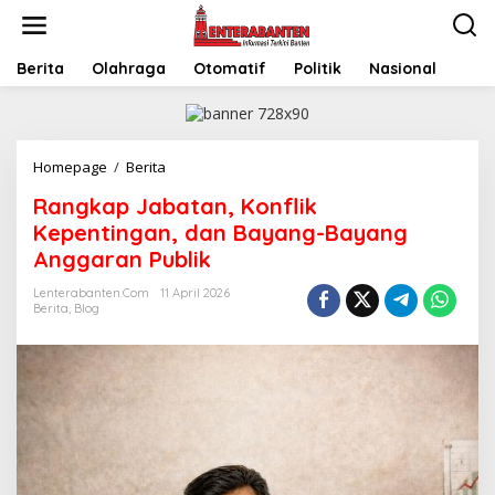
Skip
to
content
Berita
Olahraga
Otomatif
Politik
Nasional
Rangkap
Homepage
/
Berita
Jabatan,
Rangkap Jabatan, Konflik
Konflik
Kepentingan,
Kepentingan, dan Bayang-Bayang
dan
Anggaran Publik
Bayang-
Bayang
Lenterabanten.com
11 April 2026
Anggaran
Berita
,
Blog
Publik