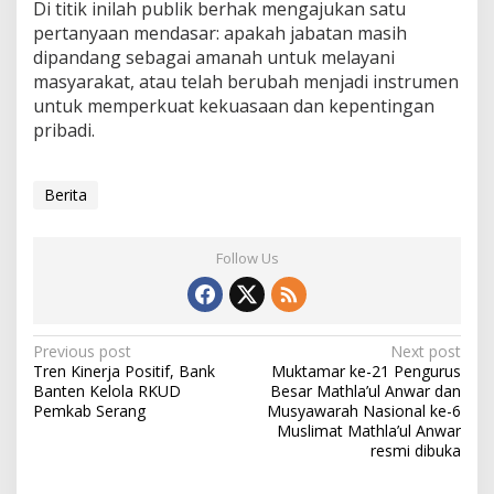
Di titik inilah publik berhak mengajukan satu
pertanyaan mendasar: apakah jabatan masih
dipandang sebagai amanah untuk melayani
masyarakat, atau telah berubah menjadi instrumen
untuk memperkuat kekuasaan dan kepentingan
pribadi.
Berita
Follow Us
Post
Previous post
Next post
Tren Kinerja Positif, Bank
Muktamar ke-21 Pengurus
navigation
Banten Kelola RKUD
Besar Mathla’ul Anwar dan
Pemkab Serang
Musyawarah Nasional ke-6
Muslimat Mathla’ul Anwar
resmi dibuka