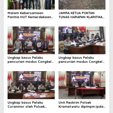
Malam Kebersamaan
JAMRA KETUA POKTAN
Panitia HUT Kemerdekaan
TUNAS HARAPAN KLARIFIKASI
17 Agustus Resmi
ADANYA DUGAAN UPPO
Ditetapkan di Lingk. Toplas
KERBAU DI JUAL
Desa Silebu Kec .Kragilan
Ungkap kasus Pelaku
Ungkap kasus Pelaku
pencurian modus Congkel
pencurian modus Congkel
Jendela berhasil
Jendela berhasil
diamankan
diamankan
Ungkap kasus Pelaku
Unit Reskrim Polsek
Curanmor oleh Polsek
Kramatwatu dipimpin.Ipda
Kramatwatu Polresta
Andi Setiiawan SH, MH