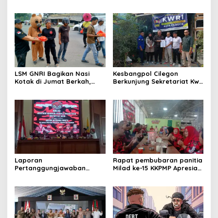
Dapur SPPG Silebu
Bola Sebagai Jembatan
Kebersamaan Warga
Sindang Heula
LSM GNRI Bagikan Nasi
Kesbangpol Cilegon
Kotak di Jumat Berkah,
Berkunjung Sekretariat Kwri
Warga Sambut Antusias
Kota Cilegon, Menjalin
Kemitraan yang kokoh
Laporan
Rapat pembubaran panitia
Pertanggungjawaban
Milad ke-15 KKPMP Apresiasi
Diserahkan, Pembubaran
Kekompakan Panitia dan
Panitia Milad KKPMP ke-15
Ajak Perkuat Solidaritas
Resmi Ditutup
Organisasi bertempat
Kubang Laban Jombang
Cilegon Rm Sate Bebek
Nong ViNY.