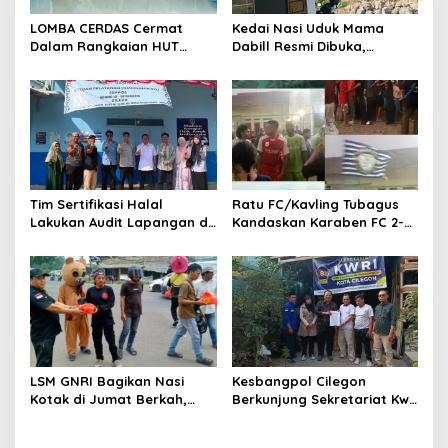
LOMBA CERDAS Cermat
Kedai Nasi Uduk Mama
Dalam Rangkaian HUT
Dabill Resmi Dibuka,
Kemerdekaan Republik
Hadirkan Kelezatan Khas
Indonesia ke-81
dengan Harga Ekonomis
Tim Sertifikasi Halal
Ratu FC/Kavling Tubagus
Lakukan Audit Lapangan di
Kandaskan Karaben FC 2-0:
Dapur SPPG Silebu
Bola Sebagai Jembatan
Kebersamaan Warga
Sindang Heula
LSM GNRI Bagikan Nasi
Kesbangpol Cilegon
Kotak di Jumat Berkah,
Berkunjung Sekretariat Kwri
Warga Sambut Antusias
Kota Cilegon, Menjalin
Kemitraan yang kokoh