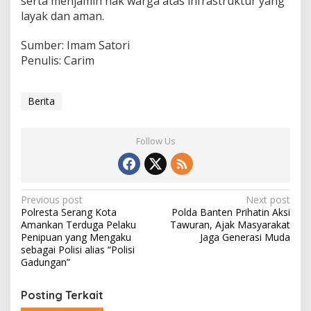
serta menjamin hak warga atas infrastruktur yang
layak dan aman.
Sumber: Imam Satori
Penulis: Carim
Berita
Follow Us
Post
Previous post
Next post
Polresta Serang Kota
Polda Banten Prihatin Aksi
navigation
Amankan Terduga Pelaku
Tawuran, Ajak Masyarakat
Penipuan yang Mengaku
Jaga Generasi Muda
sebagai Polisi alias “Polisi
Gadungan”
Posting Terkait