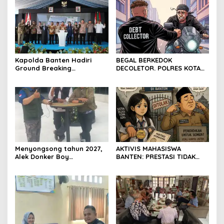
Resmi Ditutup
Kapolda Banten Hadiri
BEGAL BERKEDOK
Ground Breaking
DECOLETOR. POLRES KOTA
Pembangunan Gedung
BOGOR HARUS TINDAK
Kantor DPD RI di Ibu Kota
TEGAS
Provinsi Banten
Menyongsong tahun 2027,
AKTIVIS MAHASISWA
Alek Donker Boy
BANTEN: PRESTASI TIDAK
London,pimpinan media
BOLEH DIKALAHKAN OLEH
SerangPost.com, mengajak
KETIDAKADILAN
seluruh jajaran untuk terus
meningkatkan
profesionalisme dalam
menjalankan tugas
jurnalistik