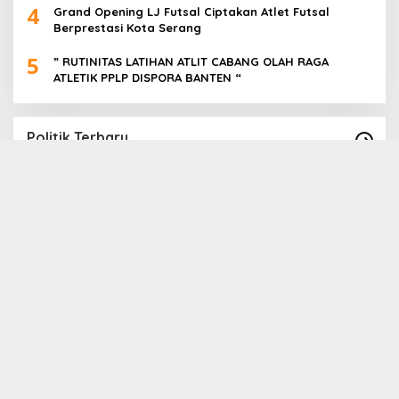
4
Grand Opening LJ Futsal Ciptakan Atlet Futsal
Berprestasi Kota Serang
5
” RUTINITAS LATIHAN ATLIT CABANG OLAH RAGA
ATLETIK PPLP DISPORA BANTEN “
Politik Terbaru
Ribuan relawan bison yang merupakan
D
EC
relawan dari pasangan calon gubernur dan
D
wakil gubernur andrasoni-dimyati Sabtu siang
D
In Politik
|
26 October 2024
In 
tadi menggelar kampanye di kawasan
H
Lebak,Banten.