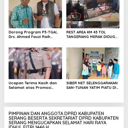
dan pengejaran terhadap
pelaku.
Dorong Program P3-TGAI,
REST AREA KM 43 TOL
Drs. Ahmad Fauzi Raih
TANGERANG MERAK DIDUGA
Apresiasi dari P3A Bintang
ABAIKAN K3 BAHAYAKAN
Sanga, Desa Koroncong
PEKERJA DAN
PENGUNJUANG
Ucapan Terima Kasih dan
SIBER NET SELENGGARAKAN
Selamat atas Promosi
SAN-TUNAN YATIM PIATU DI
Jabatan dari Mahasiswa
BANTARWANGI, WUJUDKAN
Banten Dan Amon
KEPEDULIAN SOSIAL
PIMPINAN DAN ANGGOTA DPRD KABUPATEN
SERANG BESERTA SEKRETARIAT DPRD KABUPATEN
SERANG MENGUCAPKAN SELAMAT HARI RAYA
IDHUL FITRI 1446 H