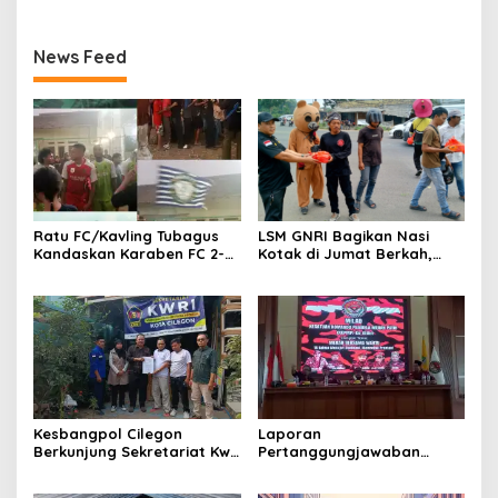
News Feed
Ratu FC/Kavling Tubagus
LSM GNRI Bagikan Nasi
Kandaskan Karaben FC 2-0:
Kotak di Jumat Berkah,
Bola Sebagai Jembatan
Warga Sambut Antusias
Kebersamaan Warga
Sindang Heula
Kesbangpol Cilegon
Laporan
Berkunjung Sekretariat Kwri
Pertanggungjawaban
Kota Cilegon, Menjalin
Diserahkan, Pembubaran
Kemitraan yang kokoh
Panitia Milad KKPMP ke-15