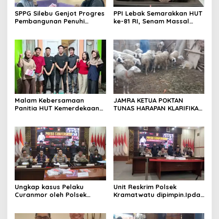
SPPG Silebu Genjot Progres
PPI Lebak Semarakkan HUT
Pembangunan Penuhi
ke-81 RI, Senam Massal
Syarat SLHS dari Dinkes
Jadi Ajang Silaturahmi dan
Kabupaten Serang
Temu Kangen
Malam Kebersamaan
JAMRA KETUA POKTAN
Panitia HUT Kemerdekaan
TUNAS HARAPAN KLARIFIKASI
17 Agustus Resmi
ADANYA DUGAAN UPPO
Ditetapkan di Lingk. Toplas
KERBAU DI JUAL
Desa Silebu Kec .Kragilan
Ungkap kasus Pelaku
Unit Reskrim Polsek
Curanmor oleh Polsek
Kramatwatu dipimpin.Ipda
Kramatwatu Polresta
Andi Setiiawan SH, MH
Serang Kota
bersama anggota saat itu
segera melakukan olah tkp