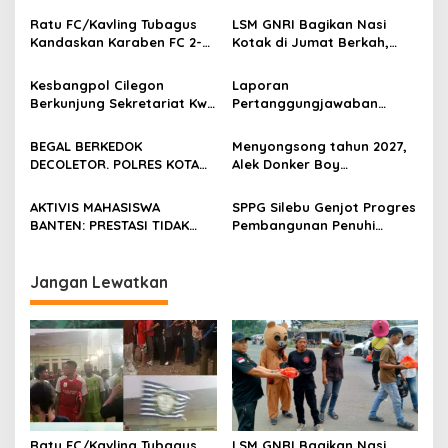
Ratu FC/Kavling Tubagus
LSM GNRI Bagikan Nasi
Kandaskan Karaben FC 2-0:
Kotak di Jumat Berkah,
Bola Sebagai Jembatan
Warga Sambut Antusias
Kebersamaan Warga
Kesbangpol Cilegon
Laporan
Sindang Heula
Berkunjung Sekretariat Kwri
Pertanggungjawaban
Kota Cilegon, Menjalin
Diserahkan, Pembubaran
Kemitraan yang kokoh
Panitia Milad KKPMP ke-15
BEGAL BERKEDOK
Menyongsong tahun 2027,
Resmi Ditutup
DECOLETOR. POLRES KOTA
Alek Donker Boy
BOGOR HARUS TINDAK
London,pimpinan media
TEGAS
SerangPost.com, mengajak
AKTIVIS MAHASISWA
SPPG Silebu Genjot Progres
seluruh jajaran untuk terus
BANTEN: PRESTASI TIDAK
Pembangunan Penuhi
meningkatkan
BOLEH DIKALAHKAN OLEH
Syarat SLHS dari Dinkes
profesionalisme dalam
KETIDAKADILAN
Kabupaten Serang
menjalankan tugas
Jangan Lewatkan
jurnalistik
Ratu FC/Kavling Tubagus
LSM GNRI Bagikan Nasi