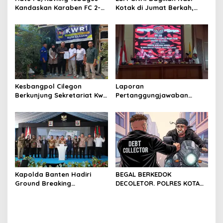
Kandaskan Karaben FC 2-0:
Kotak di Jumat Berkah,
Bola Sebagai Jembatan
Warga Sambut Antusias
Kebersamaan Warga
Sindang Heula
Kesbangpol Cilegon
Laporan
Berkunjung Sekretariat Kwri
Pertanggungjawaban
Kota Cilegon, Menjalin
Diserahkan, Pembubaran
Kemitraan yang kokoh
Panitia Milad KKPMP ke-15
Resmi Ditutup
Kapolda Banten Hadiri
BEGAL BERKEDOK
Ground Breaking
DECOLETOR. POLRES KOTA
Pembangunan Gedung
BOGOR HARUS TINDAK
Kantor DPD RI di Ibu Kota
TEGAS
Provinsi Banten