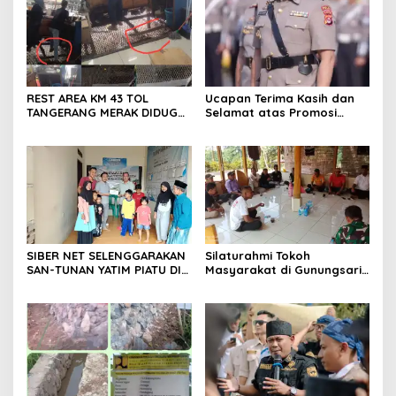
dan pengejaran terhadap
pelaku.
REST AREA KM 43 TOL
Ucapan Terima Kasih dan
TANGERANG MERAK DIDUGA
Selamat atas Promosi
ABAIKAN K3 BAHAYAKAN
Jabatan dari Mahasiswa
PEKERJA DAN
Banten Dan Amon
PENGUNJUANG
SIBER NET SELENGGARAKAN
Silaturahmi Tokoh
SAN-TUNAN YATIM PIATU DI
Masyarakat di Gunungsari,
BANTARWANGI, WUJUDKAN
Warga Sepakat Dukung
KEPEDULIAN SOSIAL
Pengawasan dan
Keberadaan PT Peternakan
Ayam Gunungsari Utama