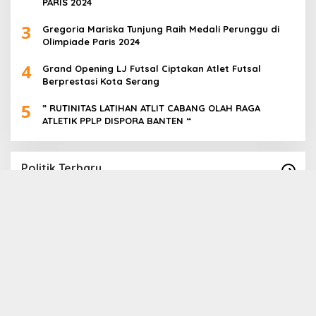
PARIS 2024
3
Gregoria Mariska Tunjung Raih Medali Perunggu di
Olimpiade Paris 2024
4
Grand Opening LJ Futsal Ciptakan Atlet Futsal
Berprestasi Kota Serang
5
” RUTINITAS LATIHAN ATLIT CABANG OLAH RAGA
ATLETIK PPLP DISPORA BANTEN “
Politik Terbaru
Paslon Cabup Cawabup Lebak Dede Supriyadi
B
_ Virni, Siap Realisasikan Program
S