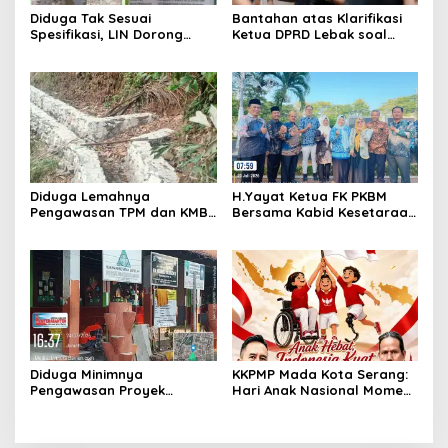
Diduga Tak Sesuai
Bantahan atas Klarifikasi
Spesifikasi, LIN Dorong
Ketua DPRD Lebak soal
Inspektorat Audit
Kasus Uun, Arwan:
Pekerjaan P3A Sabrang
Klarifikasi Diperbolehkan
Dahu Desa Awilega
namun Mengaburkan Fakta
Harus Terima
Konsekuensinya
Diduga Lemahnya
H.Yayat Ketua FK PKBM
Pengawasan TPM dan KMB
Bersama Kabid Kesetaraan
Memicu Pekerjaan P3A
Hadiri Acara Hari Anak
Bintang Sanga Desa
Nasional Ke-42
Koroncong tidak Sesuai
Spesifikasi
Diduga Minimnya
KKPMP Mada Kota Serang:
Pengawasan Proyek
Hari Anak Nasional Momen
Rehabilitasi SDN Cilegon 5
Tegaskan Komitmen Jaga
Soroti Masalah K3
Masa Depan Generasi
Penerus Bangsa