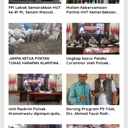
PPI Lebak Semarakkan HUT
Malam Kebersamaan
ke-81 RI, Senam Massal
Panitia HUT Kemerdekaan
Jadi Ajang Silaturahmi dan
17 Agustus Resmi
Temu Kangen
Ditetapkan di Lingk. Toplas
Desa Silebu Kec .Kragilan
JAMRA KETUA POKTAN
Ungkap kasus Pelaku
TUNAS HARAPAN KLARIFIKASI
Curanmor oleh Polsek
ADANYA DUGAAN UPPO
Kramatwatu Polresta
KERBAU DI JUAL
Serang Kota
Unit Reskrim Polsek
Dorong Program P3-TGAI,
Kramatwatu dipimpin.Ipda
Drs. Ahmad Fauzi Raih
Andi Setiiawan SH, MH
Apresiasi dari P3A Bintang
bersama anggota saat itu
Sanga, Desa Koroncong
segera melakukan olah tkp