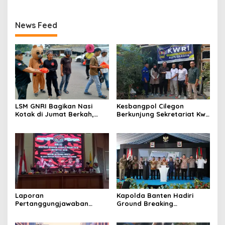
News Feed
LSM GNRI Bagikan Nasi
Kesbangpol Cilegon
Kotak di Jumat Berkah,
Berkunjung Sekretariat Kwri
Warga Sambut Antusias
Kota Cilegon, Menjalin
Kemitraan yang kokoh
Laporan
Kapolda Banten Hadiri
Pertanggungjawaban
Ground Breaking
Diserahkan, Pembubaran
Pembangunan Gedung
Panitia Milad KKPMP ke-15
Kantor DPD RI di Ibu Kota