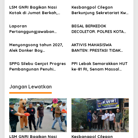
LSM GNRI Bagikan Nasi
Kesbangpol Cilegon
Kotak di Jumat Berkah,
Berkunjung Sekretariat Kwri
Warga Sambut Antusias
Kota Cilegon, Menjalin
Kemitraan yang kokoh
Laporan
BEGAL BERKEDOK
Pertanggungjawaban
DECOLETOR. POLRES KOTA
Diserahkan, Pembubaran
BOGOR HARUS TINDAK
Panitia Milad KKPMP ke-15
TEGAS
Menyongsong tahun 2027,
AKTIVIS MAHASISWA
Resmi Ditutup
Alek Donker Boy
BANTEN: PRESTASI TIDAK
London,pimpinan media
BOLEH DIKALAHKAN OLEH
SerangPost.com, mengajak
KETIDAKADILAN
SPPG Silebu Genjot Progres
PPI Lebak Semarakkan HUT
seluruh jajaran untuk terus
Pembangunan Penuhi
ke-81 RI, Senam Massal
meningkatkan
Syarat SLHS dari Dinkes
Jadi Ajang Silaturahmi dan
profesionalisme dalam
Kabupaten Serang
Temu Kangen
menjalankan tugas
Jangan Lewatkan
jurnalistik
LSM GNRI Bagikan Nasi
Kesbangpol Cilegon