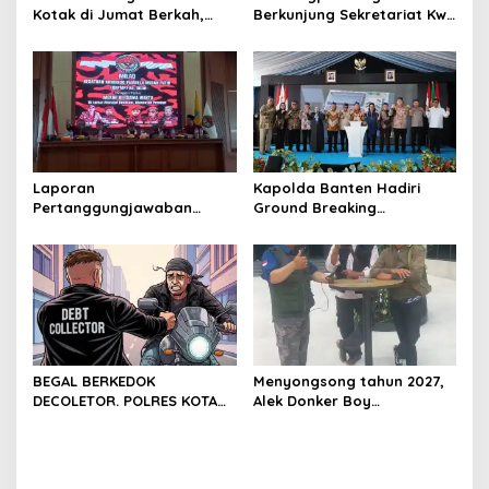
Kotak di Jumat Berkah,
Berkunjung Sekretariat Kwri
Warga Sambut Antusias
Kota Cilegon, Menjalin
Kemitraan yang kokoh
Laporan
Kapolda Banten Hadiri
Pertanggungjawaban
Ground Breaking
Diserahkan, Pembubaran
Pembangunan Gedung
Panitia Milad KKPMP ke-15
Kantor DPD RI di Ibu Kota
Resmi Ditutup
Provinsi Banten
BEGAL BERKEDOK
Menyongsong tahun 2027,
DECOLETOR. POLRES KOTA
Alek Donker Boy
BOGOR HARUS TINDAK
London,pimpinan media
TEGAS
SerangPost.com, mengajak
seluruh jajaran untuk terus
meningkatkan