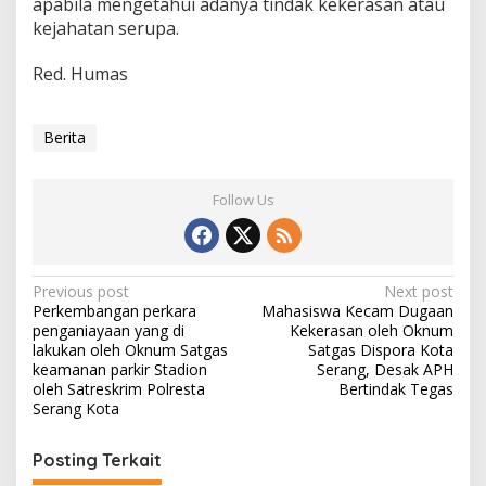
apabila mengetahui adanya tindak kekerasan atau
kejahatan serupa.
Red. Humas
Berita
Follow Us
Post
Previous post
Next post
Perkembangan perkara
Mahasiswa Kecam Dugaan
navigation
penganiayaan yang di
Kekerasan oleh Oknum
lakukan oleh Oknum Satgas
Satgas Dispora Kota
keamanan parkir Stadion
Serang, Desak APH
oleh Satreskrim Polresta
Bertindak Tegas
Serang Kota
Posting Terkait