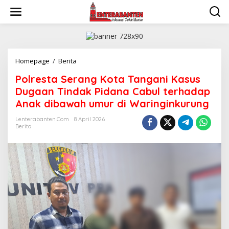
Skip
to
content
Polresta
Homepage
/
Berita
Serang
Polresta Serang Kota Tangani Kasus
Kota
Tangani
Dugaan Tindak Pidana Cabul terhadap
Kasus
Anak dibawah umur di Waringinkurung
Dugaan
Tindak
Lenterabanten.com
8 April 2026
Pidana
Berita
Cabul
terhadap
Anak
dibawah
umur
di
Waringinkurung