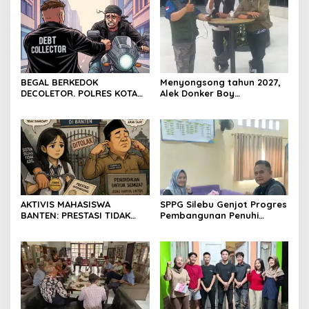
Resmi Ditutup
Provinsi Banten
BEGAL BERKEDOK
Menyongsong tahun 2027,
DECOLETOR. POLRES KOTA
Alek Donker Boy
BOGOR HARUS TINDAK
London,pimpinan media
TEGAS
SerangPost.com, mengajak
seluruh jajaran untuk terus
meningkatkan
profesionalisme dalam
menjalankan tugas
jurnalistik
AKTIVIS MAHASISWA
SPPG Silebu Genjot Progres
BANTEN: PRESTASI TIDAK
Pembangunan Penuhi
BOLEH DIKALAHKAN OLEH
Syarat SLHS dari Dinkes
KETIDAKADILAN
Kabupaten Serang