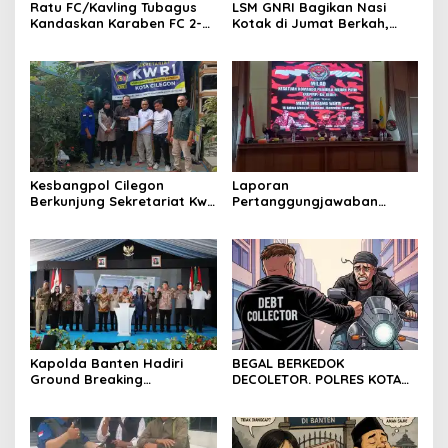
Ratu FC/Kavling Tubagus
LSM GNRI Bagikan Nasi
Kandaskan Karaben FC 2-0:
Kotak di Jumat Berkah,
Bola Sebagai Jembatan
Warga Sambut Antusias
Kebersamaan Warga
Sindang Heula
Kesbangpol Cilegon
Laporan
Berkunjung Sekretariat Kwri
Pertanggungjawaban
Kota Cilegon, Menjalin
Diserahkan, Pembubaran
Kemitraan yang kokoh
Panitia Milad KKPMP ke-15
Resmi Ditutup
Kapolda Banten Hadiri
BEGAL BERKEDOK
Ground Breaking
DECOLETOR. POLRES KOTA
Pembangunan Gedung
BOGOR HARUS TINDAK
Kantor DPD RI di Ibu Kota
TEGAS
Provinsi Banten