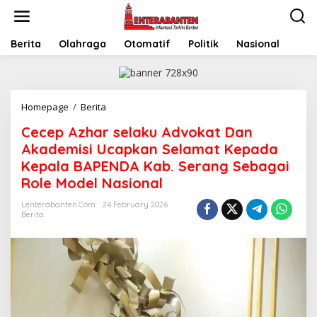
Skip
to
content
Berita
Olahraga
Otomatif
Politik
Nasional
Cecep
Homepage
/
Berita
Azhar
Cecep Azhar selaku Advokat Dan
selaku
Advokat
Akademisi Ucapkan Selamat Kepada
Dan
Kepala BAPENDA Kab. Serang Sebagai
Akademisi
Role Model Nasional
Ucapkan
Selamat
Lenterabanten.com
24 February 2026
Kepada
Berita
Kepala
BAPENDA
Kab.
Serang
Sebagai
Role
Model
Nasional