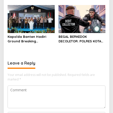
Kota Cilegon, Menjalin
Diserahkan, Pembubaran
Kemitraan yang kokoh
Panitia Milad KKPMP ke-15
Resmi Ditutup
Kapolda Banten Hadiri
BEGAL BERKEDOK
Ground Breaking
DECOLETOR. POLRES KOTA
Pembangunan Gedung
BOGOR HARUS TINDAK
Kantor DPD RI di Ibu Kota
TEGAS
Provinsi Banten
Leave a Reply
Your email address will not be published.
Required fields are
marked
*