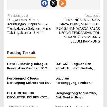
Post
Previous post
Next post
Diduga Demi Meraup
TERKENDALA DIDUGA
navigation
Keuntungan, Dapur SPPG
BIAYA PNBP, SERTIPIKAT
Tambakbaya Salurkan Menu
PEMISAHAN WARGA PASAR
Tak Layak untuk 3 Hari
KEONG TERDAMPAK TOL
SERANG–PANIMBANG
BELUM RAMPUNG
Posting Terkait
Ratu FC/Kavling Tubagus
LSM GNRI Bagikan Nasi
Kandaskan Karaben FC 2-0:
Kotak di Jumat Berkah,
Bola Sebagai Jembatan
Warga Sambut Antusias
Kebersamaan Warga
Kesbangpol Cilegon
Laporan
Sindang Heula
Berkunjung Sekretariat Kwri
Pertanggungjawaban
Kota Cilegon, Menjalin
Diserahkan, Pembubaran
Kemitraan yang kokoh
Panitia Milad KKPMP ke-15
BEGAL BERKEDOK
Menyongsong tahun 2027,
Resmi Ditutup
DECOLETOR. POLRES KOTA
Alek Donker Boy
BOGOR HARUS TINDAK
London,pimpinan media
TEGAS
SerangPost.com, mengajak