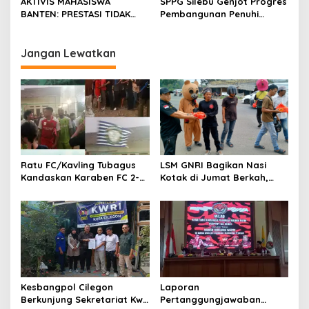
AKTIVIS MAHASISWA
SPPG Silebu Genjot Progres
seluruh jajaran untuk terus
BANTEN: PRESTASI TIDAK
Pembangunan Penuhi
meningkatkan
BOLEH DIKALAHKAN OLEH
Syarat SLHS dari Dinkes
profesionalisme dalam
KETIDAKADILAN
Kabupaten Serang
menjalankan tugas
Jangan Lewatkan
jurnalistik
Ratu FC/Kavling Tubagus
LSM GNRI Bagikan Nasi
Kandaskan Karaben FC 2-0:
Kotak di Jumat Berkah,
Bola Sebagai Jembatan
Warga Sambut Antusias
Kebersamaan Warga
Sindang Heula
Kesbangpol Cilegon
Laporan
Berkunjung Sekretariat Kwri
Pertanggungjawaban