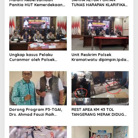
Panitia HUT Kemerdekaan
TUNAS HARAPAN KLARIFIKASI
17 Agustus Resmi
ADANYA DUGAAN UPPO
Ditetapkan di Lingk. Toplas
KERBAU DI JUAL
Desa Silebu Kec .Kragilan
Ungkap kasus Pelaku
Unit Reskrim Polsek
Curanmor oleh Polsek
Kramatwatu dipimpin.Ipda
Kramatwatu Polresta
Andi Setiiawan SH, MH
Serang Kota
bersama anggota saat itu
segera melakukan olah tkp
dan pengejaran terhadap
pelaku.
Dorong Program P3-TGAI,
REST AREA KM 43 TOL
Drs. Ahmad Fauzi Raih
TANGERANG MERAK DIDUGA
Apresiasi dari P3A Bintang
ABAIKAN K3 BAHAYAKAN
Sanga, Desa Koroncong
PEKERJA DAN
PENGUNJUANG