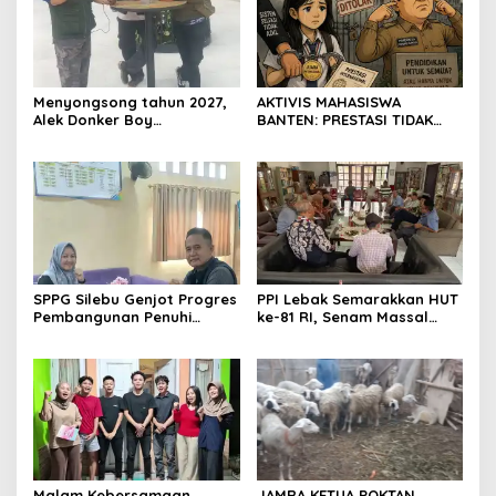
Menyongsong tahun 2027,
AKTIVIS MAHASISWA
Alek Donker Boy
BANTEN: PRESTASI TIDAK
London,pimpinan media
BOLEH DIKALAHKAN OLEH
SerangPost.com, mengajak
KETIDAKADILAN
seluruh jajaran untuk terus
meningkatkan
profesionalisme dalam
menjalankan tugas
jurnalistik
SPPG Silebu Genjot Progres
PPI Lebak Semarakkan HUT
Pembangunan Penuhi
ke-81 RI, Senam Massal
Syarat SLHS dari Dinkes
Jadi Ajang Silaturahmi dan
Kabupaten Serang
Temu Kangen
Malam Kebersamaan
JAMRA KETUA POKTAN