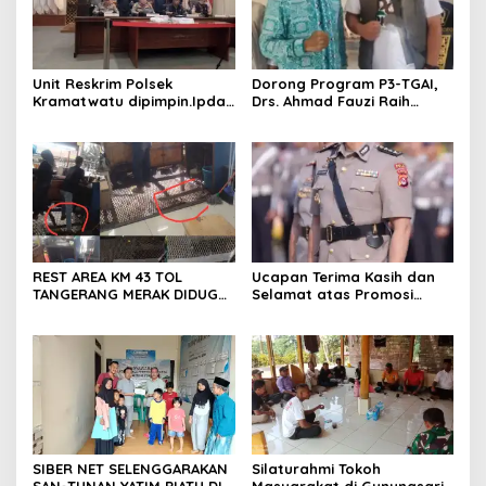
Unit Reskrim Polsek
Dorong Program P3-TGAI,
Kramatwatu dipimpin.Ipda
Drs. Ahmad Fauzi Raih
Andi Setiiawan SH, MH
Apresiasi dari P3A Bintang
bersama anggota saat itu
Sanga, Desa Koroncong
segera melakukan olah tkp
dan pengejaran terhadap
pelaku.
REST AREA KM 43 TOL
Ucapan Terima Kasih dan
TANGERANG MERAK DIDUGA
Selamat atas Promosi
ABAIKAN K3 BAHAYAKAN
Jabatan dari Mahasiswa
PEKERJA DAN
Banten Dan Amon
PENGUNJUANG
SIBER NET SELENGGARAKAN
Silaturahmi Tokoh