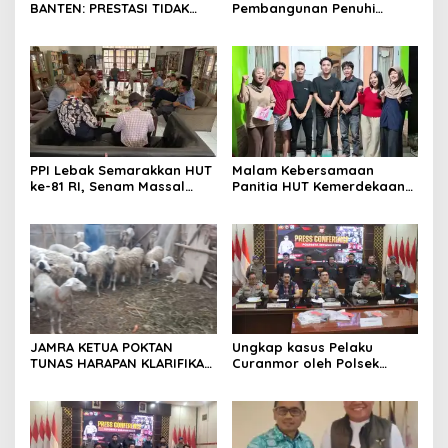
BANTEN: PRESTASI TIDAK
Pembangunan Penuhi
BOLEH DIKALAHKAN OLEH
Syarat SLHS dari Dinkes
KETIDAKADILAN
Kabupaten Serang
PPI Lebak Semarakkan HUT
Malam Kebersamaan
ke-81 RI, Senam Massal
Panitia HUT Kemerdekaan
Jadi Ajang Silaturahmi dan
17 Agustus Resmi
Temu Kangen
Ditetapkan di Lingk. Toplas
Desa Silebu Kec .Kragilan
JAMRA KETUA POKTAN
Ungkap kasus Pelaku
TUNAS HARAPAN KLARIFIKASI
Curanmor oleh Polsek
ADANYA DUGAAN UPPO
Kramatwatu Polresta
KERBAU DI JUAL
Serang Kota