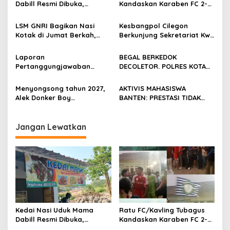
Dabill Resmi Dibuka,
Kandaskan Karaben FC 2-0:
Hadirkan Kelezatan Khas
Bola Sebagai Jembatan
dengan Harga Ekonomis
Kebersamaan Warga
LSM GNRI Bagikan Nasi
Kesbangpol Cilegon
Sindang Heula
Kotak di Jumat Berkah,
Berkunjung Sekretariat Kwri
Warga Sambut Antusias
Kota Cilegon, Menjalin
Kemitraan yang kokoh
Laporan
BEGAL BERKEDOK
Pertanggungjawaban
DECOLETOR. POLRES KOTA
Diserahkan, Pembubaran
BOGOR HARUS TINDAK
Panitia Milad KKPMP ke-15
TEGAS
Menyongsong tahun 2027,
AKTIVIS MAHASISWA
Resmi Ditutup
Alek Donker Boy
BANTEN: PRESTASI TIDAK
London,pimpinan media
BOLEH DIKALAHKAN OLEH
SerangPost.com, mengajak
KETIDAKADILAN
seluruh jajaran untuk terus
Jangan Lewatkan
meningkatkan
profesionalisme dalam
menjalankan tugas
jurnalistik
Kedai Nasi Uduk Mama
Ratu FC/Kavling Tubagus
Dabill Resmi Dibuka,
Kandaskan Karaben FC 2-0:
Hadirkan Kelezatan Khas
Bola Sebagai Jembatan