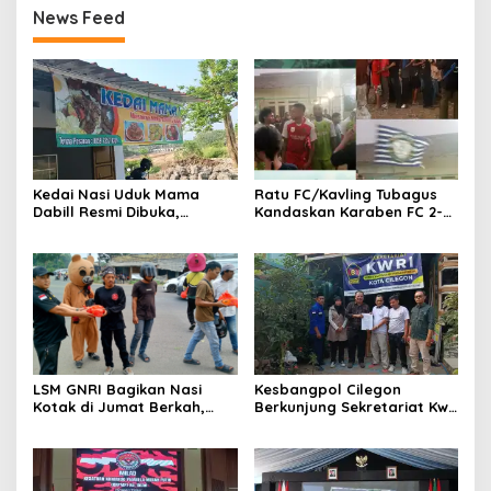
News Feed
Kedai Nasi Uduk Mama
Ratu FC/Kavling Tubagus
Dabill Resmi Dibuka,
Kandaskan Karaben FC 2-0:
Hadirkan Kelezatan Khas
Bola Sebagai Jembatan
dengan Harga Ekonomis
Kebersamaan Warga
Sindang Heula
LSM GNRI Bagikan Nasi
Kesbangpol Cilegon
Kotak di Jumat Berkah,
Berkunjung Sekretariat Kwri
Warga Sambut Antusias
Kota Cilegon, Menjalin
Kemitraan yang kokoh