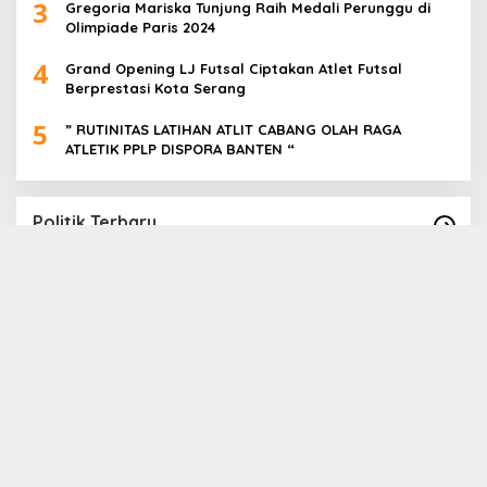
3
Gregoria Mariska Tunjung Raih Medali Perunggu di
Olimpiade Paris 2024
4
Grand Opening LJ Futsal Ciptakan Atlet Futsal
Berprestasi Kota Serang
5
” RUTINITAS LATIHAN ATLIT CABANG OLAH RAGA
ATLETIK PPLP DISPORA BANTEN “
Politik Terbaru
Paslon Cabup Cawabup Lebak Dede Supriyadi
B
_ Virni, Siap Realisasikan Program
S
A
In Politik
|
16 November 2024
In 