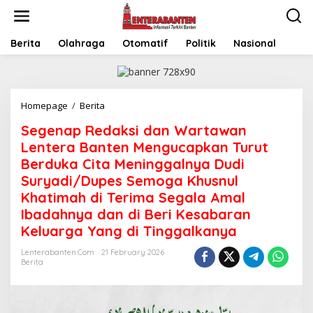
Skip
to
content
Berita
Olahraga
Otomatif
Politik
Nasional
Segenap
Homepage
/
Berita
Redaksi
Segenap Redaksi dan Wartawan
dan
Wartawan
Lentera Banten Mengucapkan Turut
Lentera
Berduka Cita Meninggalnya Dudi
Banten
Suryadi/Dupes Semoga Khusnul
Mengucapkan
Turut
Khatimah di Terima Segala Amal
Berduka
Ibadahnya dan di Beri Kesabaran
Cita
Keluarga Yang di Tinggalkanya
Meninggalnya
Dudi
Lenterabanten.com
21 February 2026
Suryadi/Dupes
Berita
Semoga
Khusnul
Khatimah
di