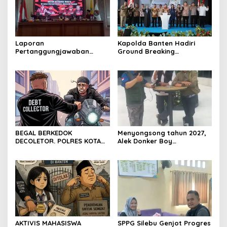
Laporan
Kapolda Banten Hadiri
Pertanggungjawaban
Ground Breaking
Diserahkan, Pembubaran
Pembangunan Gedung
Panitia Milad KKPMP ke-15
Kantor DPD RI di Ibu Kota
Resmi Ditutup
Provinsi Banten
BEGAL BERKEDOK
Menyongsong tahun 2027,
DECOLETOR. POLRES KOTA
Alek Donker Boy
BOGOR HARUS TINDAK
London,pimpinan media
TEGAS
SerangPost.com, mengajak
seluruh jajaran untuk terus
meningkatkan
profesionalisme dalam
menjalankan tugas
jurnalistik
AKTIVIS MAHASISWA
SPPG Silebu Genjot Progres