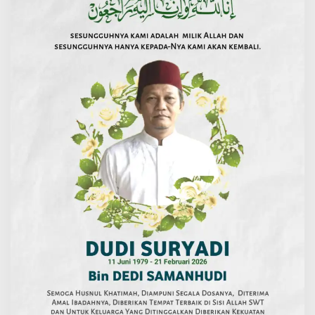
Terima
Segala
Amal
Ibadahnya
dan
di
Beri
Kesabaran
Keluarga
Yang
di
Tinggalkanya