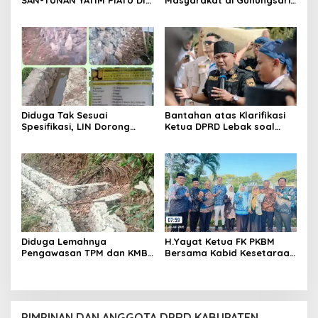
SAN-TUNAN YATIM PIATU DI
Masyarakat di Gunungsari,
BANTARWANGI, WUJUDKAN
Warga Sepakat Dukung
KEPEDULIAN SOSIAL
Pengawasan dan
Keberadaan PT Peternakan
Ayam Gunungsari Utama
Diduga Tak Sesuai
Bantahan atas Klarifikasi
Spesifikasi, LIN Dorong
Ketua DPRD Lebak soal
Inspektorat Audit
Kasus Uun, Arwan:
Pekerjaan P3A Sabrang
Klarifikasi Diperbolehkan
Dahu Desa Awilega
namun Mengaburkan Fakta
Harus Terima
Konsekuensinya
Diduga Lemahnya
H.Yayat Ketua FK PKBM
Pengawasan TPM dan KMB
Bersama Kabid Kesetaraan
Memicu Pekerjaan P3A
Hadiri Acara Hari Anak
Bintang Sanga Desa
Nasional Ke-42
Koroncong tidak Sesuai
Spesifikasi
PIMPINAN DAN ANGGOTA DPRD KABUPATEN