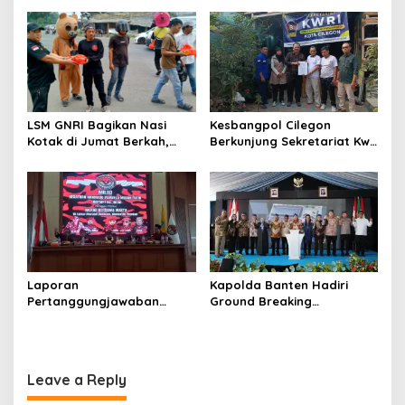
dengan Harga Ekonomis
Kebersamaan Warga
Sindang Heula
LSM GNRI Bagikan Nasi
Kesbangpol Cilegon
Kotak di Jumat Berkah,
Berkunjung Sekretariat Kwri
Warga Sambut Antusias
Kota Cilegon, Menjalin
Kemitraan yang kokoh
Laporan
Kapolda Banten Hadiri
Pertanggungjawaban
Ground Breaking
Diserahkan, Pembubaran
Pembangunan Gedung
Panitia Milad KKPMP ke-15
Kantor DPD RI di Ibu Kota
Resmi Ditutup
Provinsi Banten
Leave a Reply