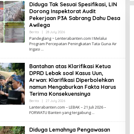
Diduga Tak Sesuai Spesifikasi, LIN
Dorong Inspektorat Audit
Pekerjaan P3A Sabrang Dahu Desa
Awilega
By
Berita
|
28 July 2026
Lenterabanten.com
Pandeglang ~ Lenterabanten.com I Melalui
Program Percepatan Peningkatan Tata Guna Air
Irigasi
Bantahan atas Klarifikasi Ketua
DPRD Lebak soal Kasus Uun,
Arwan: Klarifikasi Diperbolehkan
namun Mengaburkan Fakta Harus
Terima Konsekuensinya
By
Berita
|
27 July 2026
Lenterabanten.com
Lanterabanten.com – LEBAK – 21 Juli 2026 –
FORWATU Banten yang tergabung
Diduga Lemahnya Pengawasan