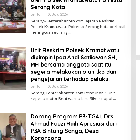
Serang Kota
By
Berita
|
30 July 2026
Lenterabanten.com
Serang- Lenterabanten.com Jajaran Reskrim
Polsek Kramatwatu Polresta Serang Kota berhasil
meringkus seorang
Unit Reskrim Polsek Kramatwatu
dipimpin.Ipda Andi Setiiawan SH,
MH bersama anggota saat itu
segera melakukan olah tkp dan
pengejaran terhadap pelaku.
By
Berita
|
30 July 2026
Lenterabanten.com
Serang, Lenterabanten.com Pencurian 1 unit
sepeda motor Beat warna biru Silver nopol
Dorong Program P3-TGAI, Drs.
Ahmad Fauzi Raih Apresiasi dari
P3A Bintang Sanga, Desa
Koroncong