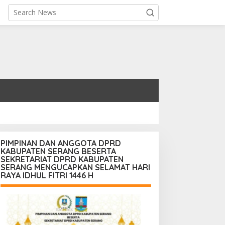
PIMPINAN DAN ANGGOTA DPRD
KABUPATEN SERANG BESERTA
SEKRETARIAT DPRD KABUPATEN
SERANG MENGUCAPKAN SELAMAT HARI
RAYA IDHUL FITRI 1446 H
aporan
Tim Sertifikasi Halal
ertanggungjawaban
Lakukan Audit Lapangan di
iserahkan, Pembubaran
Dapur SPPG Silebu
anitia Milad KKPMP ke-15
esmi Ditutup