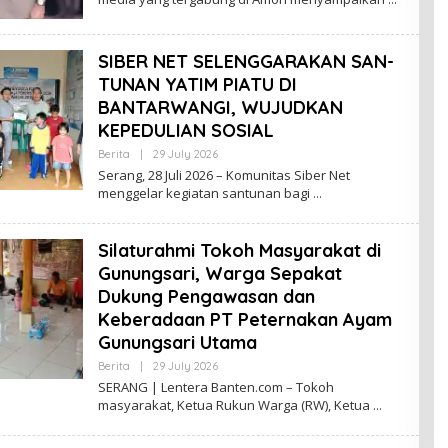
SIBER NET SELENGGARAKAN SAN-
TUNAN YATIM PIATU DI
BANTARWANGI, WUJUDKAN
KEPEDULIAN SOSIAL
By
Berita
|
29 July 2026
Lenterabanten.com
Serang, 28 Juli 2026 – Komunitas Siber Net
menggelar kegiatan santunan bagi
Silaturahmi Tokoh Masyarakat di
Gunungsari, Warga Sepakat
Dukung Pengawasan dan
Keberadaan PT Peternakan Ayam
Gunungsari Utama
By
Berita
|
29 July 2026
Lenterabanten.com
SERANG | Lentera Banten.com – Tokoh
masyarakat, Ketua Rukun Warga (RW), Ketua