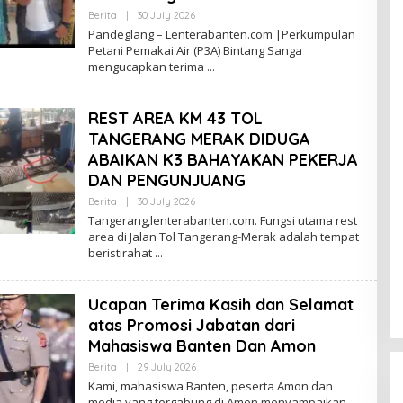
By
Berita
|
30 July 2026
Lenterabanten.com
Pandeglang – Lenterabanten.com |Perkumpulan
Petani Pemakai Air (P3A) Bintang Sanga
mengucapkan terima
REST AREA KM 43 TOL
TANGERANG MERAK DIDUGA
ABAIKAN K3 BAHAYAKAN PEKERJA
DAN PENGUNJUANG
By
Berita
|
30 July 2026
Lenterabanten.com
Tangerang,lenterabanten.com. Fungsi utama rest
area di Jalan Tol Tangerang-Merak adalah tempat
beristirahat
Ucapan Terima Kasih dan Selamat
atas Promosi Jabatan dari
Mahasiswa Banten Dan Amon
By
Berita
|
29 July 2026
Lenterabanten.com
Kami, mahasiswa Banten, peserta Amon dan
media yang tergabung di Amon menyampaikan