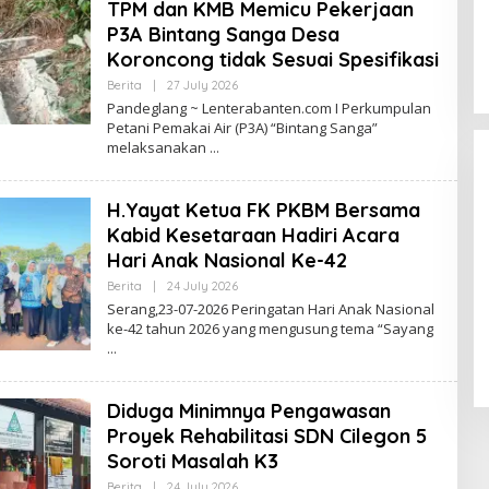
TPM dan KMB Memicu Pekerjaan
P3A Bintang Sanga Desa
Koroncong tidak Sesuai Spesifikasi
By
Berita
|
27 July 2026
Lenterabanten.com
Pandeglang ~ Lenterabanten.com I Perkumpulan
Petani Pemakai Air (P3A) “Bintang Sanga”
melaksanakan
H.Yayat Ketua FK PKBM Bersama
Kabid Kesetaraan Hadiri Acara
Hari Anak Nasional Ke-42
By
Berita
|
24 July 2026
Dicopot DPP PPP, Subadri Tolak
Lenterabanten.com
Serang,23-07-2026 Peringatan Hari Anak Nasional
Plt DPW Banten dan Siap Gugat
ke-42 tahun 2026 yang mengusung tema “Sayang
ke Jalur Hukum
In Politik
|
31 January 2026
Diduga Minimnya Pengawasan
Proyek Rehabilitasi SDN Cilegon 5
Soroti Masalah K3
By
Berita
|
24 July 2026