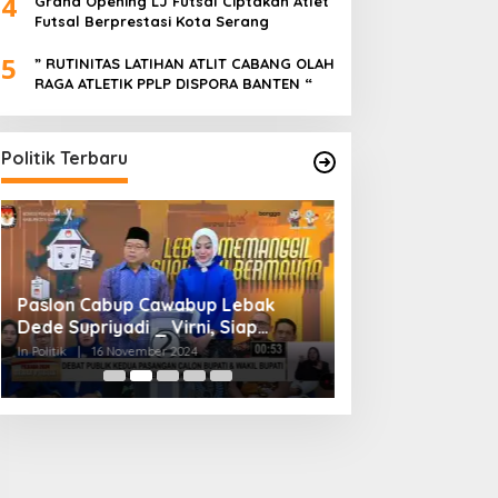
4
Grand Opening LJ Futsal Ciptakan Atlet
Futsal Berprestasi Kota Serang
5
” RUTINITAS LATIHAN ATLIT CABANG OLAH
RAGA ATLETIK PPLP DISPORA BANTEN “
Politik Terbaru
Paslon Cabup Cawabup Lebak
BIMTEK KORDES 
Dede Supriyadi _ Virni, Siap
SEKABUPATEN SE
Realisasikan Program
CIKONENG KEC A
In Politik
|
16 November 2024
In Politik
|
4 November
BANTEN