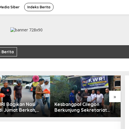
edia Siber
Indeks Berita
 Berita
»
RI Bagikan Nasi
Kesbangpol Cilegon
L
di Jumat Berkah,
Berkunjung Sekretariat
P
Sambut Antusias
Kwri Kota Cilegon, Menjalin
D
Kemitraan yang kokoh
P
R