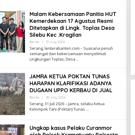
Malam Kebersamaan Panitia HUT
Kemerdekaan 17 Agustus Resmi
Ditetapkan di Lingk. Toplas Desa
Silebu Kec .Kragilan
By
Berita
|
31 July 2026
Lenterabanten.com
Serang, lenterabanten.com – Suasana penuh
semangat dan kebersamaan menyelimuti
Lingkungan Toplas, Desa
JAMRA KETUA POKTAN TUNAS
HARAPAN KLARIFIKASI ADANYA
DUGAAN UPPO KERBAU DI JUAL
By
Berita
|
30 July 2026
Lenterabanten.com
Serang, 31 Juli 2026 – Jamra, selaku Ketua
Kelompok Tani (Poktan) Tunas
Ungkap kasus Pelaku Curanmor
oleh Polsek Kramatwatu Polresta