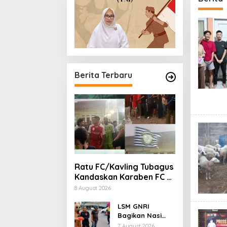
Berita Terbaru
Ratu FC/Kavling Tubagus
Kandaskan Karaben FC 2-
0: Bola Sebagai
8 August 2026
Jembatan Kebersamaan
Warga Sindang Heula
LSM GNRI
Bagikan Nasi
Kotak di Jumat
7 August 2026