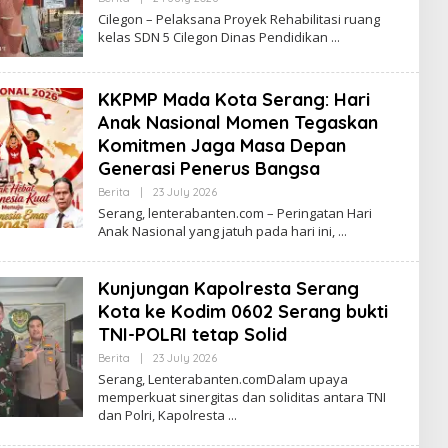
Lenterabanten.com
Cilegon – Pelaksana Proyek Rehabilitasi ruang
kelas SDN 5 Cilegon Dinas Pendidikan
KKPMP Mada Kota Serang: Hari
Anak Nasional Momen Tegaskan
Komitmen Jaga Masa Depan
Generasi Penerus Bangsa
By
Berita
|
23 July 2026
Lenterabanten.com
Serang, lenterabanten.com – Peringatan Hari
Anak Nasional yang jatuh pada hari ini,
Kunjungan Kapolresta Serang
Kota ke Kodim 0602 Serang bukti
TNI-POLRI tetap Solid
By
Berita
|
23 July 2026
Lenterabanten.com
Serang, Lenterabanten.comDalam upaya
memperkuat sinergitas dan soliditas antara TNI
dan Polri, Kapolresta