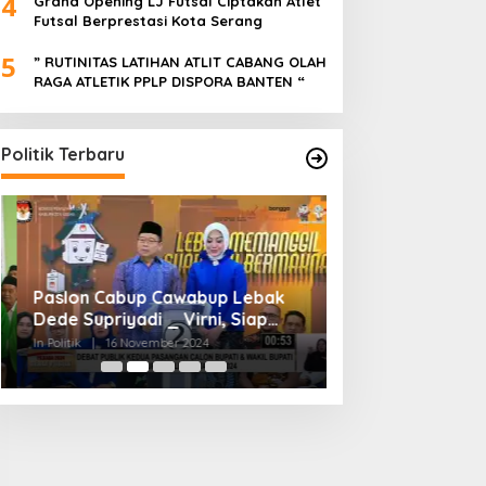
4
Grand Opening LJ Futsal Ciptakan Atlet
Futsal Berprestasi Kota Serang
5
” RUTINITAS LATIHAN ATLIT CABANG OLAH
RAGA ATLETIK PPLP DISPORA BANTEN “
Politik Terbaru
Paslon Cabup Cawabup Lebak
BIMTEK KORDES 
Dede Supriyadi _ Virni, Siap
SEKABUPATEN SE
Realisasikan Program
CIKONENG KEC A
In Politik
|
16 November 2024
In Politik
|
4 November
BANTEN