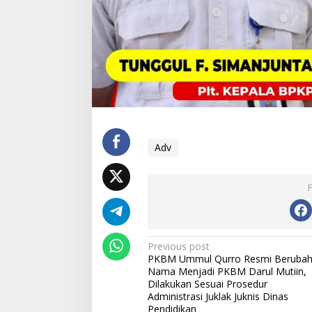
Adv
Post
Previous post
PKBM Ummul Qurro Resmi Beruba
navigation
Nama Menjadi PKBM Darul Mutiin,
Dilakukan Sesuai Prosedur
Administrasi Juklak Juknis Dinas
Pendidikan