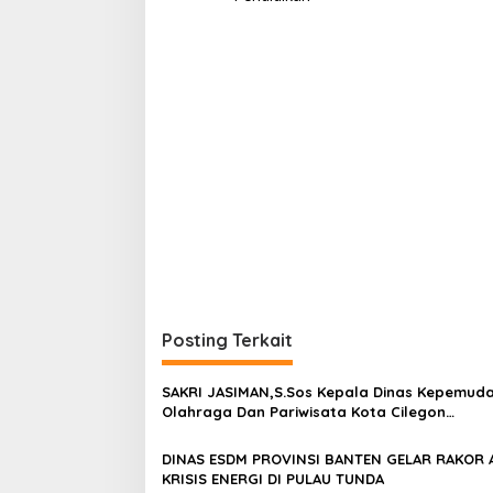
Posting Terkait
SAKRI JASIMAN,S.Sos Kepala Dinas Kepemud
Olahraga Dan Pariwisata Kota Cilegon
Mengucapkan Selamat Hari Raya Idhul Adha
Dzulhijjah 1447 H
DINAS ESDM PROVINSI BANTEN GELAR RAKOR A
KRISIS ENERGI DI PULAU TUNDA