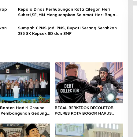
Kuota Atlet
arap
Kepala Dinas Perhubungan Kota Cilegon Heri
Suheri,SE.,MM Mengucapkan Selamat Hari Raya
Idhul Adha 1447H
kan
Sumpah CPNS jadi PNS, Bupati Serang Serahkan
283 SK Kepsek SD dan SMP
Banten Hadiri Ground
BEGAL BERKEDOK DECOLETOR.
g Pembangunan Gedung
POLRES KOTA BOGOR HARUS
PD RI di Ibu Kota
TINDAK TEGAS
 Banten