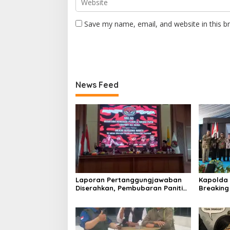
Save my name, email, and website in this b
News Feed
Laporan Pertanggungjawaban
Kapolda 
Diserahkan, Pembubaran Panitia
Breakin
Milad KKPMP ke-15 Resmi Ditutup
Kantor D
Provinsi