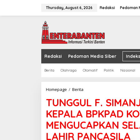
Skip
to
Thursday, August 6, 2026
Redaksi
Pedoman M
content
Redaksi
Pedoman Media Siber
Indeks
Berita
Olahraga
Otomatif
Politik
Nasional
TUNGGUL
Homepage
/
Berita
F.
TUNGGUL F. SIMANJU
SIMANJUNTAK,S.STP.,M.Si.
Plt.
KEPALA BPKPAD KO
KEPALA
BPKPAD
MENGUCAPKAN SEL
KOTA
CILEGON
LAHIR PANCASILA
MENGUCAPKAN
SELAMAT