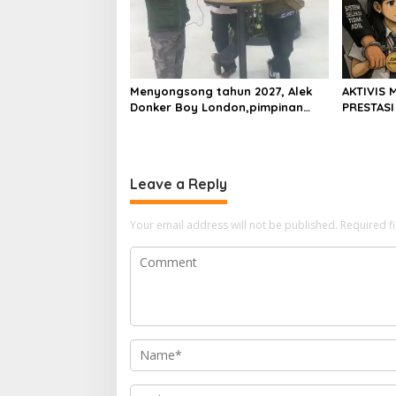
Menyongsong tahun 2027, Alek
AKTIVIS 
Donker Boy London,pimpinan
PRESTASI
media SerangPost.com,
DIKALAHK
mengajak seluruh jajaran untuk
terus meningkatkan
profesionalisme dalam
Leave a Reply
menjalankan tugas jurnalistik
Your email address will not be published.
Required f