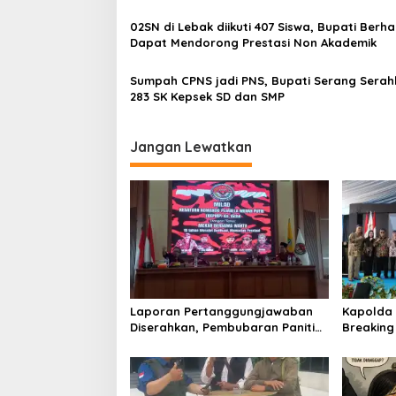
02SN di Lebak diikuti 407 Siswa, Bupati Berh
Dapat Mendorong Prestasi Non Akademik
Sumpah CPNS jadi PNS, Bupati Serang Serah
283 SK Kepsek SD dan SMP
Jangan Lewatkan
Laporan Pertanggungjawaban
Kapolda 
Diserahkan, Pembubaran Panitia
Breakin
Milad KKPMP ke-15 Resmi Ditutup
Kantor D
Provinsi