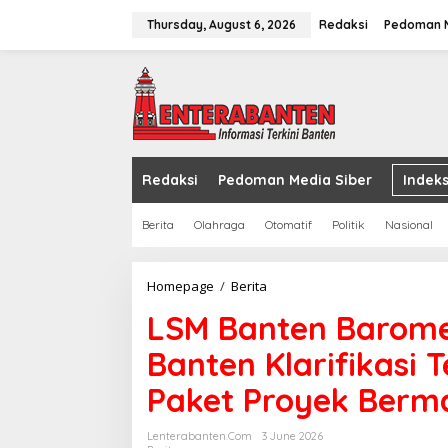
Skip
to
Thursday, August 6, 2026
Redaksi
Pedoman M
content
Redaksi
Pedoman Media Siber
Indeks
Berita
Olahraga
Otomatif
Politik
Nasional
LSM
Homepage
/
Berita
Banten
LSM Banten Barome
Barometer
Desak
Banten Klarifikasi 
Dinas
PUPR
Paket Proyek Berm
Banten
Klarifikasi
Temuan
Lenterabanten.com
3 June 2026
BPK,