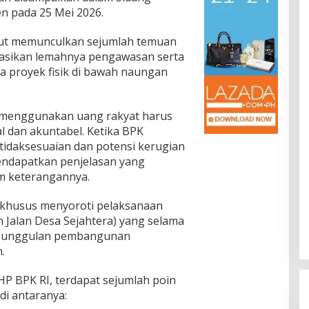
n pada 25 Mei 2026.
ebut memunculkan sejumlah temuan
ikasikan lemahnya pengawasan serta
da proyek fisik di bawah naungan
menggunakan uang rakyat harus
l dan akuntabel. Ketika BPK
idaksesuaian dan potensi kerugian
endapatkan penjelasan yang
m keterangannya.
khusus menyoroti pelaksanaan
Jalan Desa Sejahtera) yang selama
am unggulan pembangunan
.
HP BPK RI, terdapat sejumlah poin
di antaranya: