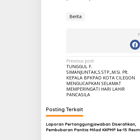
Berita
Post
Previous post
TUNGGUL F.
navigation
SIMANJUNTAK,S.STP.,M.Si. Plt.
KEPALA BPKPAD KOTA CILEGON
MENGUCAPKAN SELAMAT
MEMPERINGATI HARI LAHIR
PANCASILA
Posting Terkait
Laporan Pertanggungjawaban Diserahkan,
Pembubaran Panitia Milad KKPMP ke-15 Resm
Ditutup