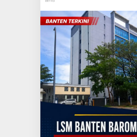
Berita
Soroti
36
Paket
Proyek
Bermasalah