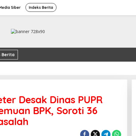
edia Siber
Indeks Berita
 Berita
ter Desak Dinas PUPR
Temuan BPK, Soroti 36
asalah