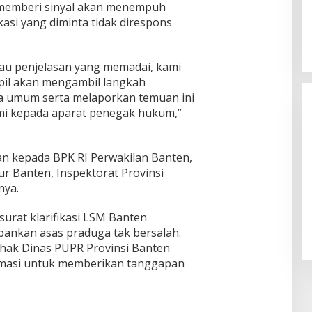
 memberi sinyal akan menempuh
ikasi yang diminta tidak direspons
 atau penjelasan yang memadai, kami
pil akan mengambil langkah
a umum serta melaporkan temuan ini
i kepada aparat penegak hukum,”
an kepada BPK RI Perwakilan Banten,
r Banten, Inspektorat Provinsi
nya.
wabup Lebak
BIMTEK KORDES SAHABAT ANDIKA
Virni, Siap
SEKABUPATEN SERANG DI DESA
surat klarifikasi LSM Banten
gram
CIKONENG KEC ANYER PROVINSI
 2024
In Politik
|
4 November 2024
ankan asas praduga tak bersalah.
BANTEN
pihak Dinas PUPR Provinsi Banten
masi untuk memberikan tanggapan