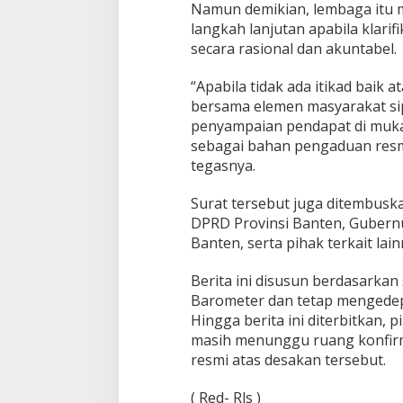
Namun demikian, lembaga itu
langkah lanjutan apabila klarif
secara rasional dan akuntabel.
“Apabila tidak ada itikad baik
bersama elemen masyarakat si
penyampaian pendapat di muk
sebagai bahan pengaduan resm
tegasnya.
Surat tersebut juga ditembusk
DPRD Provinsi Banten, Gubernu
Banten, serta pihak terkait lain
Dicopot DPP PPP, Subadri Tolak
Paslon Cabup Ca
Plt DPW Banten dan Siap Gugat
Dede Supriyadi _ 
Berita ini disusun berdasarkan 
ke Jalur Hukum
Realisasikan Pro
In Politik
|
31 January 2026
In Politik
|
16 November
Barometer dan tetap mengedep
Hingga berita ini diterbitkan, 
masih menunggu ruang konfir
resmi atas desakan tersebut.
( Red- Rls )