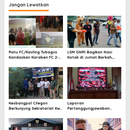
menjalankan tugas
Jangan Lewatkan
jurnalistik
Ratu FC/Kavling Tubagus
LSM GNRI Bagikan Nasi
Kandaskan Karaben FC 2-0:
Kotak di Jumat Berkah,
Bola Sebagai Jembatan
Warga Sambut Antusias
Kebersamaan Warga
Sindang Heula
Kesbangpol Cilegon
Laporan
Berkunjung Sekretariat Kwri
Pertanggungjawaban
Kota Cilegon, Menjalin
Diserahkan, Pembubaran
Kemitraan yang kokoh
Panitia Milad KKPMP ke-15
Resmi Ditutup