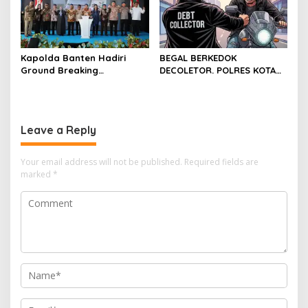
Kapolda Banten Hadiri
BEGAL BERKEDOK
Ground Breaking
DECOLETOR. POLRES KOTA
Pembangunan Gedung
BOGOR HARUS TINDAK
Kantor DPD RI di Ibu Kota
TEGAS
Provinsi Banten
Leave a Reply
Your email address will not be published.
Required fields are
marked
*