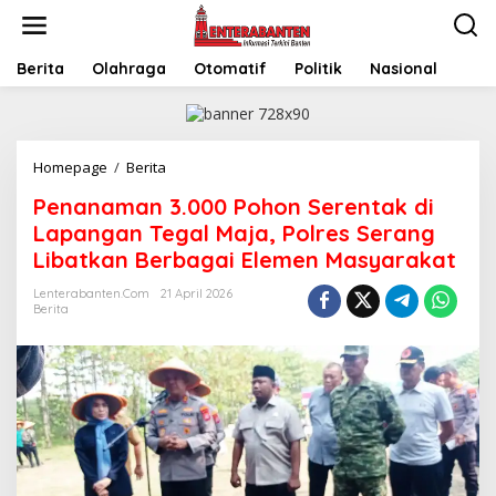
Skip
to
content
Berita
Olahraga
Otomatif
Politik
Nasional
Penanaman
Homepage
/
Berita
3.000
Penanaman 3.000 Pohon Serentak di
Pohon
Serentak
Lapangan Tegal Maja, Polres Serang
di
Libatkan Berbagai Elemen Masyarakat
Lapangan
Tegal
Lenterabanten.com
21 April 2026
Maja,
Berita
Polres
Serang
Libatkan
Berbagai
Elemen
Masyarakat