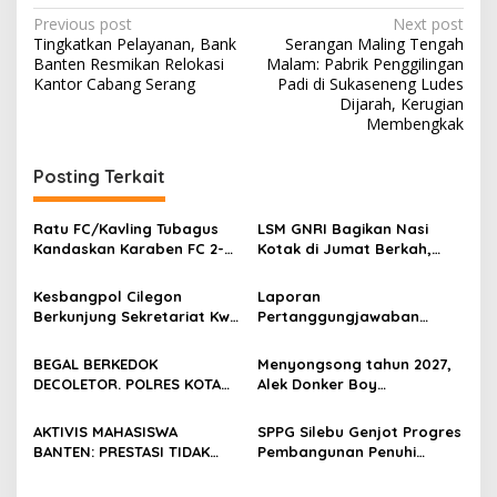
Post
Previous post
Next post
Tingkatkan Pelayanan, Bank
Serangan Maling Tengah
navigation
Banten Resmikan Relokasi
Malam: Pabrik Penggilingan
Kantor Cabang Serang
Padi di Sukaseneng Ludes
Dijarah, Kerugian
Membengkak
Posting Terkait
Ratu FC/Kavling Tubagus
LSM GNRI Bagikan Nasi
Kandaskan Karaben FC 2-0:
Kotak di Jumat Berkah,
Bola Sebagai Jembatan
Warga Sambut Antusias
Kebersamaan Warga
Kesbangpol Cilegon
Laporan
Sindang Heula
Berkunjung Sekretariat Kwri
Pertanggungjawaban
Kota Cilegon, Menjalin
Diserahkan, Pembubaran
Kemitraan yang kokoh
Panitia Milad KKPMP ke-15
BEGAL BERKEDOK
Menyongsong tahun 2027,
Resmi Ditutup
DECOLETOR. POLRES KOTA
Alek Donker Boy
BOGOR HARUS TINDAK
London,pimpinan media
TEGAS
SerangPost.com, mengajak
AKTIVIS MAHASISWA
SPPG Silebu Genjot Progres
seluruh jajaran untuk terus
BANTEN: PRESTASI TIDAK
Pembangunan Penuhi
meningkatkan
BOLEH DIKALAHKAN OLEH
Syarat SLHS dari Dinkes
profesionalisme dalam
KETIDAKADILAN
Kabupaten Serang