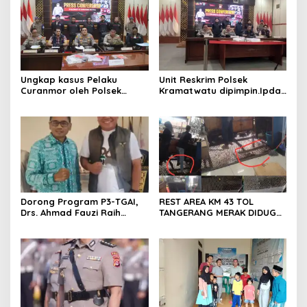
Desa Silebu Kec .Kragilan
Ungkap kasus Pelaku
Unit Reskrim Polsek
Curanmor oleh Polsek
Kramatwatu dipimpin.Ipda
Kramatwatu Polresta
Andi Setiiawan SH, MH
Serang Kota
bersama anggota saat itu
segera melakukan olah tkp
dan pengejaran terhadap
pelaku.
Dorong Program P3-TGAI,
REST AREA KM 43 TOL
Drs. Ahmad Fauzi Raih
TANGERANG MERAK DIDUGA
Apresiasi dari P3A Bintang
ABAIKAN K3 BAHAYAKAN
Sanga, Desa Koroncong
PEKERJA DAN
PENGUNJUANG