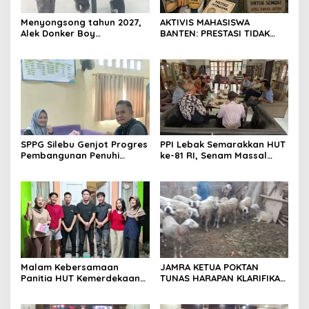
Menyongsong tahun 2027,
AKTIVIS MAHASISWA
Alek Donker Boy
BANTEN: PRESTASI TIDAK
London,pimpinan media
BOLEH DIKALAHKAN OLEH
SerangPost.com, mengajak
KETIDAKADILAN
seluruh jajaran untuk terus
meningkatkan
profesionalisme dalam
menjalankan tugas
jurnalistik
SPPG Silebu Genjot Progres
PPI Lebak Semarakkan HUT
Pembangunan Penuhi
ke-81 RI, Senam Massal
Syarat SLHS dari Dinkes
Jadi Ajang Silaturahmi dan
Kabupaten Serang
Temu Kangen
Malam Kebersamaan
JAMRA KETUA POKTAN
Panitia HUT Kemerdekaan
TUNAS HARAPAN KLARIFIKASI
17 Agustus Resmi
ADANYA DUGAAN UPPO
Ditetapkan di Lingk. Toplas
KERBAU DI JUAL