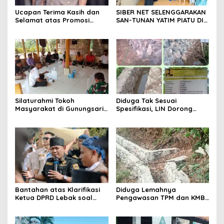
Ucapan Terima Kasih dan
SIBER NET SELENGGARAKAN
Selamat atas Promosi
SAN-TUNAN YATIM PIATU DI
Jabatan dari Mahasiswa
BANTARWANGI, WUJUDKAN
Banten Dan Amon
KEPEDULIAN SOSIAL
Silaturahmi Tokoh
Diduga Tak Sesuai
Masyarakat di Gunungsari,
Spesifikasi, LIN Dorong
Warga Sepakat Dukung
Inspektorat Audit
Pengawasan dan
Pekerjaan P3A Sabrang
Keberadaan PT Peternakan
Dahu Desa Awilega
Ayam Gunungsari Utama
Bantahan atas Klarifikasi
Diduga Lemahnya
Ketua DPRD Lebak soal
Pengawasan TPM dan KMB
Kasus Uun, Arwan:
Memicu Pekerjaan P3A
Klarifikasi Diperbolehkan
Bintang Sanga Desa
namun Mengaburkan Fakta
Koroncong tidak Sesuai