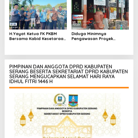
Harus Terima
Spesifikasi
Konsekuensinya
H.Yayat Ketua FK PKBM
Diduga Minimnya
Bersama Kabid Kesetaraan
Pengawasan Proyek
Hadiri Acara Hari Anak
Rehabilitasi SDN Cilegon 5
Nasional Ke-42
Soroti Masalah K3
PIMPINAN DAN ANGGOTA DPRD KABUPATEN
SERANG BESERTA SEKRETARIAT DPRD KABUPATEN
SERANG MENGUCAPKAN SELAMAT HARI RAYA
IDHUL FITRI 1446 H