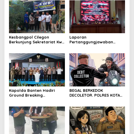
Sindang Heula
Kesbangpol Cilegon
Laporan
Berkunjung Sekretariat Kwri
Pertanggungjawaban
Kota Cilegon, Menjalin
Diserahkan, Pembubaran
Kemitraan yang kokoh
Panitia Milad KKPMP ke-15
Resmi Ditutup
Kapolda Banten Hadiri
BEGAL BERKEDOK
Ground Breaking
DECOLETOR. POLRES KOTA
Pembangunan Gedung
BOGOR HARUS TINDAK
Kantor DPD RI di Ibu Kota
TEGAS
Provinsi Banten