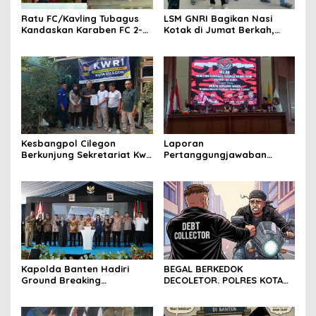
Ratu FC/Kavling Tubagus
LSM GNRI Bagikan Nasi
Kandaskan Karaben FC 2-0:
Kotak di Jumat Berkah,
Bola Sebagai Jembatan
Warga Sambut Antusias
Kebersamaan Warga
Sindang Heula
Kesbangpol Cilegon
Laporan
Berkunjung Sekretariat Kwri
Pertanggungjawaban
Kota Cilegon, Menjalin
Diserahkan, Pembubaran
Kemitraan yang kokoh
Panitia Milad KKPMP ke-15
Resmi Ditutup
Kapolda Banten Hadiri
BEGAL BERKEDOK
Ground Breaking
DECOLETOR. POLRES KOTA
Pembangunan Gedung
BOGOR HARUS TINDAK
Kantor DPD RI di Ibu Kota
TEGAS
Provinsi Banten