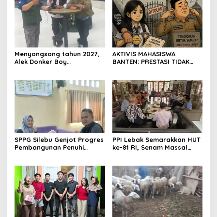
Menyongsong tahun 2027,
AKTIVIS MAHASISWA
Alek Donker Boy
BANTEN: PRESTASI TIDAK
London,pimpinan media
BOLEH DIKALAHKAN OLEH
SerangPost.com, mengajak
KETIDAKADILAN
seluruh jajaran untuk terus
meningkatkan
profesionalisme dalam
menjalankan tugas
jurnalistik
SPPG Silebu Genjot Progres
PPI Lebak Semarakkan HUT
Pembangunan Penuhi
ke-81 RI, Senam Massal
Syarat SLHS dari Dinkes
Jadi Ajang Silaturahmi dan
Kabupaten Serang
Temu Kangen