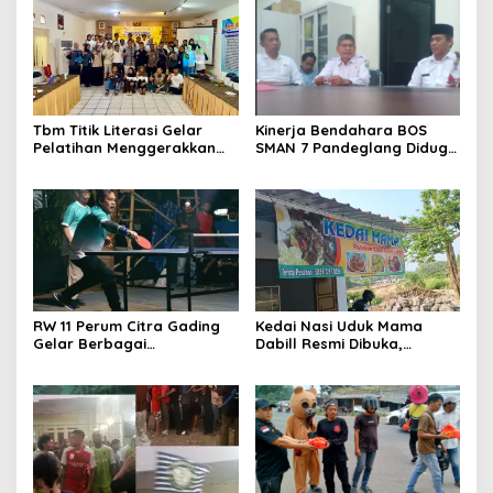
Tbm Titik Literasi Gelar
Kinerja Bendahara BOS
Pelatihan Menggerakkan
SMAN 7 Pandeglang Diduga
Literasi Menguatkan
Tidak Profesional, LIN
Komunitas
Dorong Inspektorat Turun
Tangan
RW 11 Perum Citra Gading
Kedai Nasi Uduk Mama
Gelar Berbagai
Dabill Resmi Dibuka,
Perlombaan, RT 08 Raih
Hadirkan Kelezatan Khas
Prestasi Gemilang
dengan Harga Ekonomis