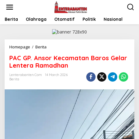
Skip
to
content
Berita
Olahraga
Otomatif
Politik
Nasional
PAC
Homepage
/
Berita
GP.
PAC GP. Ansor Kecamatan Baros Gelar
Ansor
Kecamatan
Lentera Ramadhan
Baros
Gelar
Lenterabanten.com
14 March 2026
Berita
Lentera
Ramadhan