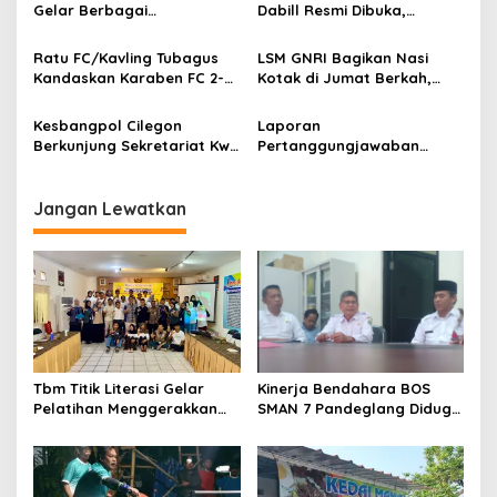
Tangan
Gelar Berbagai
Dabill Resmi Dibuka,
Perlombaan, RT 08 Raih
Hadirkan Kelezatan Khas
Prestasi Gemilang
dengan Harga Ekonomis
Ratu FC/Kavling Tubagus
LSM GNRI Bagikan Nasi
Kandaskan Karaben FC 2-0:
Kotak di Jumat Berkah,
Bola Sebagai Jembatan
Warga Sambut Antusias
Kebersamaan Warga
Kesbangpol Cilegon
Laporan
Sindang Heula
Berkunjung Sekretariat Kwri
Pertanggungjawaban
Kota Cilegon, Menjalin
Diserahkan, Pembubaran
Kemitraan yang kokoh
Panitia Milad KKPMP ke-15
Resmi Ditutup
Jangan Lewatkan
Tbm Titik Literasi Gelar
Kinerja Bendahara BOS
Pelatihan Menggerakkan
SMAN 7 Pandeglang Diduga
Literasi Menguatkan
Tidak Profesional, LIN
Komunitas
Dorong Inspektorat Turun
Tangan