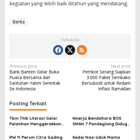
kegiatan yang lebih baik ditahun yang mendatang.
Berita
Follow Us
Post
Previous post
Next post
Bank Banten Gelar Buka
Pemkot Serang Siapkan
navigation
Puasa Bersama dan
3.000 Paket Sembako
Santunan Yatim Serentak
Bersubsidi untuk Redam
Se-Indonesia
Inflasi Ramadan
Posting Terkait
Tbm Titik Literasi Gelar
Kinerja Bendahara BOS
Pelatihan Menggerakkan
SMAN 7 Pandeglang Diduga
Literasi Menguatkan
Tidak Profesional, LIN
Komunitas
Dorong Inspektorat Turun
RW 11 Perum Citra Gading
Kedai Nasi Uduk Mama