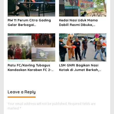
RW 11 Perum Citra Gading
Kedai Nasi Uduk Mama
Gelar Berbagai
Dabill Resmi Dibuka,
Perlombaan, RT 08 Raih
Hadirkan Kelezatan Khas
Prestasi Gemilang
dengan Harga Ekonomis
Ratu FC/Kavling Tubagus
LSM GNRI Bagikan Nasi
Kandaskan Karaben FC 2-0:
Kotak di Jumat Berkah,
Bola Sebagai Jembatan
Warga Sambut Antusias
Kebersamaan Warga
Sindang Heula
Leave a Reply
Your email address will not be published.
Required fields are
marked
*