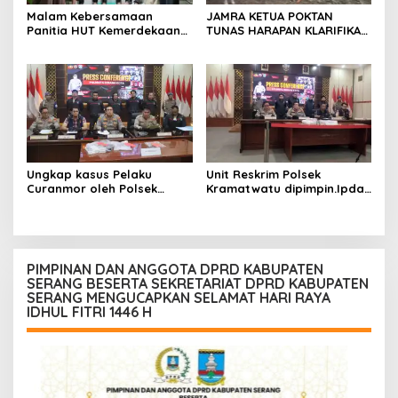
Malam Kebersamaan
JAMRA KETUA POKTAN
Panitia HUT Kemerdekaan
TUNAS HARAPAN KLARIFIKASI
17 Agustus Resmi
ADANYA DUGAAN UPPO
Ditetapkan di Lingk. Toplas
KERBAU DI JUAL
Desa Silebu Kec .Kragilan
Ungkap kasus Pelaku
Unit Reskrim Polsek
Curanmor oleh Polsek
Kramatwatu dipimpin.Ipda
Kramatwatu Polresta
Andi Setiiawan SH, MH
Serang Kota
bersama anggota saat itu
segera melakukan olah tkp
dan pengejaran terhadap
pelaku.
PIMPINAN DAN ANGGOTA DPRD KABUPATEN
SERANG BESERTA SEKRETARIAT DPRD KABUPATEN
SERANG MENGUCAPKAN SELAMAT HARI RAYA
IDHUL FITRI 1446 H