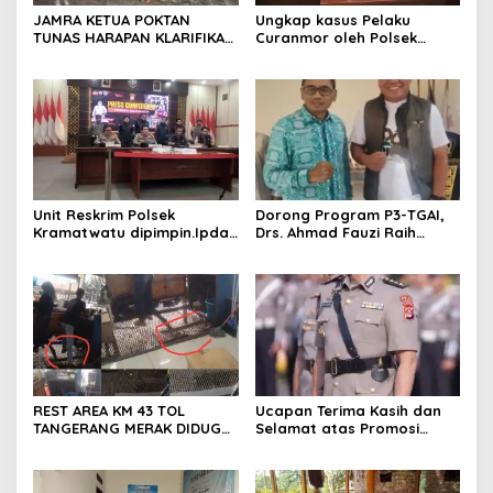
JAMRA KETUA POKTAN
Ungkap kasus Pelaku
TUNAS HARAPAN KLARIFIKASI
Curanmor oleh Polsek
ADANYA DUGAAN UPPO
Kramatwatu Polresta
KERBAU DI JUAL
Serang Kota
Unit Reskrim Polsek
Dorong Program P3-TGAI,
Kramatwatu dipimpin.Ipda
Drs. Ahmad Fauzi Raih
Andi Setiiawan SH, MH
Apresiasi dari P3A Bintang
bersama anggota saat itu
Sanga, Desa Koroncong
segera melakukan olah tkp
dan pengejaran terhadap
pelaku.
REST AREA KM 43 TOL
Ucapan Terima Kasih dan
TANGERANG MERAK DIDUGA
Selamat atas Promosi
ABAIKAN K3 BAHAYAKAN
Jabatan dari Mahasiswa
PEKERJA DAN
Banten Dan Amon
PENGUNJUANG