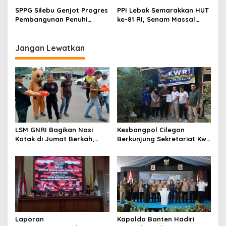
SerangPost.com, mengajak
KETIDAKADILAN
SPPG Silebu Genjot Progres
PPI Lebak Semarakkan HUT
seluruh jajaran untuk terus
Pembangunan Penuhi
ke-81 RI, Senam Massal
meningkatkan
Syarat SLHS dari Dinkes
Jadi Ajang Silaturahmi dan
profesionalisme dalam
Kabupaten Serang
Temu Kangen
menjalankan tugas
Jangan Lewatkan
jurnalistik
LSM GNRI Bagikan Nasi
Kesbangpol Cilegon
Kotak di Jumat Berkah,
Berkunjung Sekretariat Kwri
Warga Sambut Antusias
Kota Cilegon, Menjalin
Kemitraan yang kokoh
Laporan
Kapolda Banten Hadiri