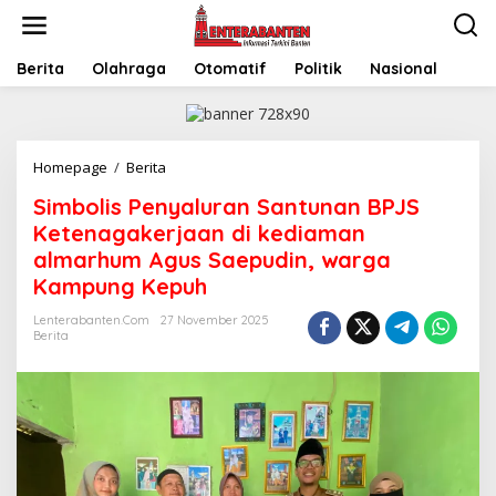
Skip
to
content
Berita
Olahraga
Otomatif
Politik
Nasional
Simbolis
Homepage
/
Berita
Penyaluran
Simbolis Penyaluran Santunan BPJS
Santunan
BPJS
Ketenagakerjaan di kediaman
Ketenagakerjaan
almarhum Agus Saepudin, warga
di
Kampung Kepuh
kediaman
almarhum
Lenterabanten.com
27 November 2025
Agus
Berita
Saepudin,
warga
Kampung
Kepuh