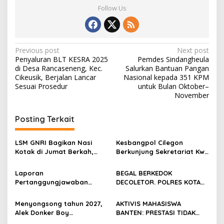
Follow Us
Post
Previous post
Next post
Penyaluran BLT KESRA 2025
Pemdes Sindangheula
navigation
di Desa Rancaseneng, Kec.
Salurkan Bantuan Pangan
Cikeusik, Berjalan Lancar
Nasional kepada 351 KPM
Sesuai Prosedur
untuk Bulan Oktober–
November
Posting Terkait
LSM GNRI Bagikan Nasi
Kesbangpol Cilegon
Kotak di Jumat Berkah,
Berkunjung Sekretariat Kwri
Warga Sambut Antusias
Kota Cilegon, Menjalin
Kemitraan yang kokoh
Laporan
BEGAL BERKEDOK
Pertanggungjawaban
DECOLETOR. POLRES KOTA
Diserahkan, Pembubaran
BOGOR HARUS TINDAK
Panitia Milad KKPMP ke-15
TEGAS
Menyongsong tahun 2027,
AKTIVIS MAHASISWA
Resmi Ditutup
Alek Donker Boy
BANTEN: PRESTASI TIDAK
London,pimpinan media
BOLEH DIKALAHKAN OLEH