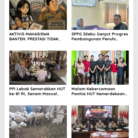
meningkatkan
profesionalisme dalam
menjalankan tugas
jurnalistik
AKTIVIS MAHASISWA
SPPG Silebu Genjot Progres
BANTEN: PRESTASI TIDAK
Pembangunan Penuhi
BOLEH DIKALAHKAN OLEH
Syarat SLHS dari Dinkes
KETIDAKADILAN
Kabupaten Serang
PPI Lebak Semarakkan HUT
Malam Kebersamaan
ke-81 RI, Senam Massal
Panitia HUT Kemerdekaan
Jadi Ajang Silaturahmi dan
17 Agustus Resmi
Temu Kangen
Ditetapkan di Lingk. Toplas
Desa Silebu Kec .Kragilan