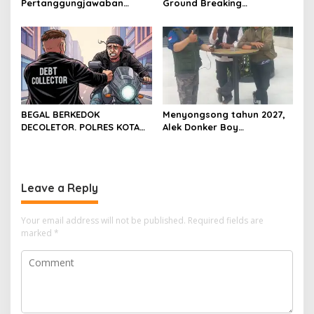
Pertanggungjawaban
Ground Breaking
Diserahkan, Pembubaran
Pembangunan Gedung
Panitia Milad KKPMP ke-15
Kantor DPD RI di Ibu Kota
Resmi Ditutup
Provinsi Banten
BEGAL BERKEDOK
Menyongsong tahun 2027,
DECOLETOR. POLRES KOTA
Alek Donker Boy
BOGOR HARUS TINDAK
London,pimpinan media
TEGAS
SerangPost.com, mengajak
seluruh jajaran untuk terus
meningkatkan
Leave a Reply
profesionalisme dalam
menjalankan tugas
jurnalistik
Your email address will not be published.
Required fields are
marked
*