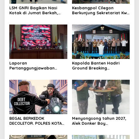
LSM GNRI Bagikan Nasi
Kesbangpol Cilegon
Kotak di Jumat Berkah,
Berkunjung Sekretariat Kwri
Warga Sambut Antusias
Kota Cilegon, Menjalin
Kemitraan yang kokoh
Laporan
Kapolda Banten Hadiri
Pertanggungjawaban
Ground Breaking
Diserahkan, Pembubaran
Pembangunan Gedung
Panitia Milad KKPMP ke-15
Kantor DPD RI di Ibu Kota
Resmi Ditutup
Provinsi Banten
BEGAL BERKEDOK
Menyongsong tahun 2027,
DECOLETOR. POLRES KOTA
Alek Donker Boy
BOGOR HARUS TINDAK
London,pimpinan media
TEGAS
SerangPost.com, mengajak
seluruh jajaran untuk terus