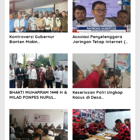
KKPMP Markas Daerah Kota
Serang
Kontroversi Gubernur
Asosiasi Penyelenggara
Banten Makin
Jaringan Tetap Internet (
Menggantung, Aktivis Desak
JARTATEL ) Siap Jembatani
Transparansi dan
Pengusaha Dan Pemerintah
Kepastian Hukum
BHAKTI MUHARRAM 1448 H &
Keseriusan Polri Ungkap
MILAD PONPES NURUL
Kasus di Desa
ABROAR CILAME SERANG
Rancasengon