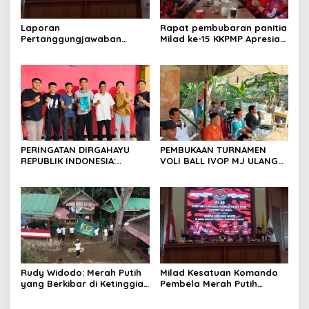
Laporan
Rapat pembubaran panitia
Pertanggungjawaban
Milad ke-15 KKPMP Apresiasi
Diserahkan, Pembubaran
Kekompakan Panitia dan
Panitia Milad KKPMP ke-15
Ajak Perkuat Solidaritas
Resmi Ditutup
Organisasi bertempat
Kubang Laban Jombang
Cilegon Rm Sate Bebek
Nong ViNY.
PERINGATAN DIRGAHAYU
PEMBUKAAN TURNAMEN
REPUBLIK INDONESIA:
VOLI BALL IVOP MJ ULANG
PEMUDA GALAXY SILEBU
TAHUN KE II BERLANGSUNG
PASULUHAN SIAP
MERIAH, KEPALA DESA
MERIAHKAN HUT KE-81
MEKARJAYA HADIR BERIKAN
DUKUNGAN
Rudy Widodo: Merah Putih
Milad Kesatuan Komando
yang Berkibar di Ketinggian
Pembela Merah Putih
adalah Pengingat Cita-cita
(KKPMP) “MEKAR BERSAMA
Bangsa
WAKTU: 15 Tahun Merajut