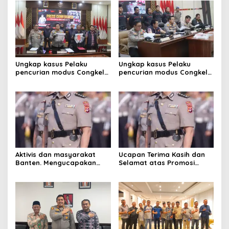
Dedikasi, Mencetak
Prestasi”
Ungkap kasus Pelaku
Ungkap kasus Pelaku
pencurian modus Congkel
pencurian modus Congkel
Jendela berhasil
Jendela berhasil
diamankan
diamankan
Aktivis dan masyarakat
Ucapan Terima Kasih dan
Banten. Mengucapakan
Selamat atas Promosi
selamat dan sukses
Jabatan dari ketua kwri
kepada Kombes pol.Atot
kota serang provinsi
Irawan ,S.I.K.M.M .Sebagai
Banten,
kabiro logistik Polda
Lampung