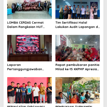
LOMBA CERDAS Cermat
Tim Sertifikasi Halal
Dalam Rangkaian HUT
Lakukan Audit Lapangan di
Kemerdekaan Republik
Dapur SPPG Silebu
Indonesia ke-81
Laporan
Rapat pembubaran panitia
Pertanggungjawaban
Milad ke-15 KKPMP Apresiasi
Diserahkan, Pembubaran
Kekompakan Panitia dan
Panitia Milad KKPMP ke-15
Ajak Perkuat Solidaritas
Resmi Ditutup
Organisasi bertempat
Kubang Laban Jombang
Cilegon Rm Sate Bebek
Nong ViNY.
PERINGATAN DIRGAHAYU
PEMBUKAAN TURNAMEN