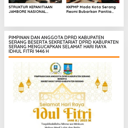
STRUKTUR KEPANITIAAN
KKPMP Mada Kota Serang
JAMBORE NASIONAL
Resmi Bubarkan Panitia
PEMUDA KETAHANAN
Musda, Tegaskan Komitmen
PANGAN RESMI DITETAPKAN,
Lanjutkan Program
DARI BANTEN UNTUK
Organisasi
INDONESIA, SIAP GELAR
AGENDA BESAR NASIONAL
PIMPINAN DAN ANGGOTA DPRD KABUPATEN
SERANG BESERTA SEKRETARIAT DPRD KABUPATEN
SERANG MENGUCAPKAN SELAMAT HARI RAYA
IDHUL FITRI 1446 H