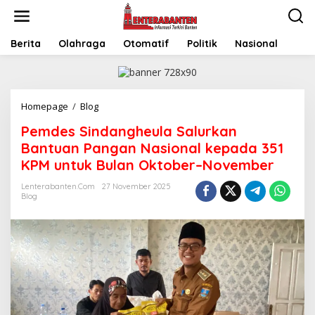
Skip
to
content
Berita
Olahraga
Otomatif
Politik
Nasional
Pemdes
Homepage
/
Blog
Sindangheula
Pemdes Sindangheula Salurkan
Salurkan
Bantuan
Bantuan Pangan Nasional kepada 351
Pangan
KPM untuk Bulan Oktober–November
Nasional
kepada
Lenterabanten.com
27 November 2025
351
Blog
KPM
untuk
Bulan
Oktober–
November