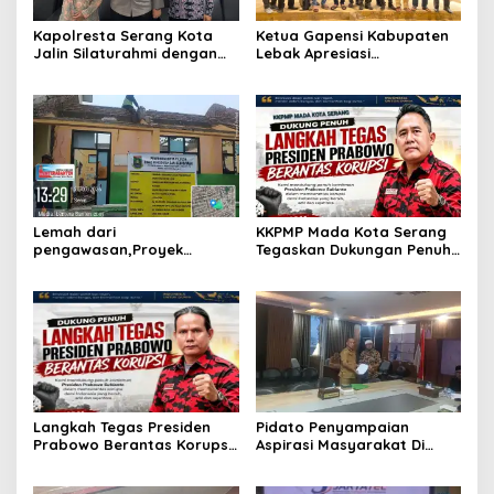
Kapolresta Serang Kota
Ketua Gapensi Kabupaten
Jalin Silaturahmi dengan
Lebak Apresiasi
Ketua Pengadilan Negeri
Penyelenggaraan Jambore
Serang, Perkuat Sinergitas
Nasional Pemuda
Antar Lembaga
Ketahanan Pangan “Dari
Banten untuk Indonesia”
Lemah dari
KKPMP Mada Kota Serang
pengawasan,Proyek
Tegaskan Dukungan Penuh
rehabilitas gedung sekolah
dan Siap Kawal Langkah
di duga abaikan k3
Tegas Presiden Prabowo
Memberantas Korupsi
Langkah Tegas Presiden
Pidato Penyampaian
Prabowo Berantas Korupsi
Aspirasi Masyarakat Di
Jadi Angin Segar,
Hadapan Rapat Komisi 5
Dukungan Penuh dari
DPRD Provinsi Banten