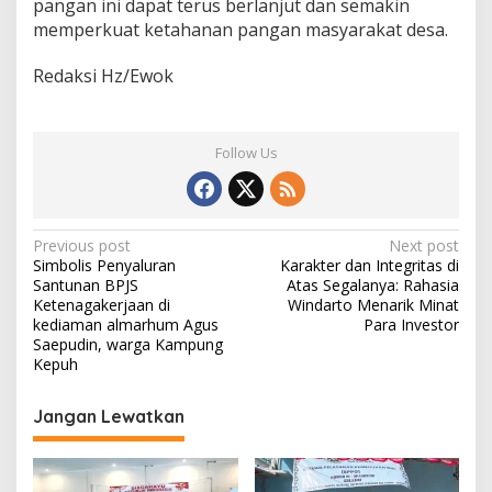
pangan ini dapat terus berlanjut dan semakin
memperkuat ketahanan pangan masyarakat desa.
Redaksi Hz/Ewok
Follow Us
Post
Previous post
Next post
Simbolis Penyaluran
Karakter dan Integritas di
navigation
Santunan BPJS
Atas Segalanya: Rahasia
Ketenagakerjaan di
Windarto Menarik Minat
kediaman almarhum Agus
Para Investor
Saepudin, warga Kampung
Kepuh
Jangan Lewatkan