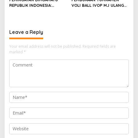
REPUBLIK INDONESIA:
VOLI BALL IVOP MJ ULANG
PEMUDA GALAXY SILEBU
TAHUN KE II BERLANGSUNG
PASULUHAN SIAP
MERIAH, KEPALA DESA
MERIAHKAN HUT KE-81
MEKARJAYA HADIR BERIKAN
DUKUNGAN
Leave a Reply
Your email address will not be published.
Required fields are
marked
*