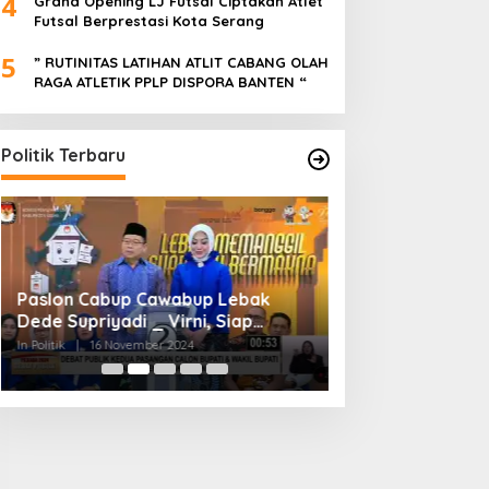
4
Grand Opening LJ Futsal Ciptakan Atlet
Futsal Berprestasi Kota Serang
5
” RUTINITAS LATIHAN ATLIT CABANG OLAH
RAGA ATLETIK PPLP DISPORA BANTEN “
Politik Terbaru
Paslon Cabup Cawabup Lebak
BIMTEK KORDES 
Dede Supriyadi _ Virni, Siap
SEKABUPATEN SE
Realisasikan Program
CIKONENG KEC A
In Politik
|
16 November 2024
In Politik
|
4 November
BANTEN