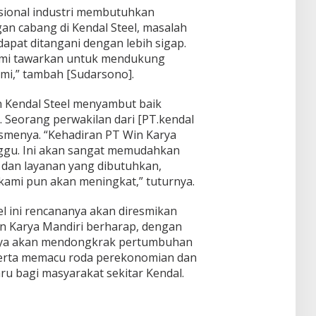
ional industri membutuhkan
an cabang di Kendal Steel, masalah
apat ditangani dengan lebih sigap.
kami tawarkan untuk mendukung
ami,” tambah [Sudarsono].
an Kendal Steel menyambut baik
 Seorang perwakilan dari [PT.kendal
smenya. “Kehadiran PT Win Karya
unggu. Ini akan sangat memudahkan
dan layanan yang dibutuhkan,
 kami pun akan meningkat,” tuturnya.
 ini rencananya akan diresmikan
in Karya Mandiri berharap, dengan
hanya akan mendongkrak pertumbuhan
 serta memacu roda perekonomian dan
ru bagi masyarakat sekitar Kendal.