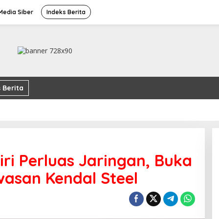
edia Siber
Indeks Berita
 Berita
ri Perluas Jaringan, Buka
asan Kendal Steel