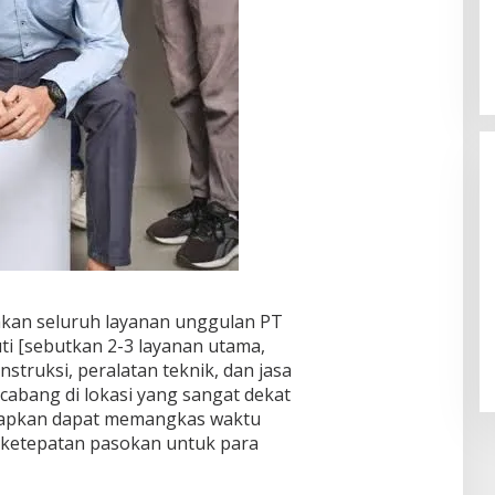
Dicopot DPP PPP, Subadri Tolak
akan seluruh layanan unggulan PT
Plt DPW Banten dan Siap Gugat
ti [sebutkan 2-3 layanan utama,
ke Jalur Hukum
In Politik
|
31 January 2026
struksi, peralatan teknik, dan jasa
 cabang di lokasi yang sangat dekat
rapkan dapat memangkas waktu
ketepatan pasokan untuk para