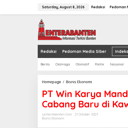
Skip
to
Saturday, August 8, 2026
Redaksi
Pedoman M
content
Redaksi
Pedoman Media Siber
Indeks
Berita
Olahraga
Otomatif
Politik
Nasional
PT
Homepage
/
Bisnis Ekonomi
Win
PT Win Karya Mandi
Karya
Mandiri
Cabang Baru di Kaw
Perluas
Jaringan,
Buka
Lenterabanten.com
21 October 2025
Cabang
Bisnis Ekonomi
Baru
di