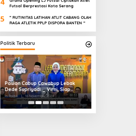
4
Grand Opening LJ Futsal Ciptakan Atlet
Futsal Berprestasi Kota Serang
5
” RUTINITAS LATIHAN ATLIT CABANG OLAH
RAGA ATLETIK PPLP DISPORA BANTEN “
Politik Terbaru
Paslon Cabup Cawabup Lebak
BIMTEK KORDES 
Dede Supriyadi _ Virni, Siap
SEKABUPATEN SE
Realisasikan Program
CIKONENG KEC A
In Politik
|
16 November 2024
In Politik
|
4 November
BANTEN