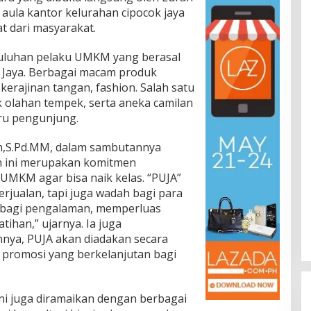
 aula kantor kelurahan cipocok jaya
 dari masyarakat.
 puluhan pelaku UMKM yang berasal
k Jaya. Berbagai macam produk
 kerajinan tangan, fashion. Salah satu
k olahan tempek, serta aneka camilan
ru pengunjung.
ah,S.Pd.MM, dalam sambutannya
 ini merupakan komitmen
MKM agar bisa naik kelas. “PUJA”
rjualan, tapi juga wadah bagi para
rbagi pengalaman, memperluas
ihan,” ujarnya. Ia juga
ya, PUJA akan diadakan secara
 promosi yang berkelanjutan bagi
ini juga diramaikan dengan berbagai