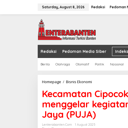
Skip
to
Saturday, August 8, 2026
Redaksi
Pedoman M
content
Redaksi
Pedoman Media Siber
Indeks
Berita
Olahraga
Otomatif
Politik
Nasional
Kecamatan
Homepage
/
Bisnis Ekonomi
Cipocok
Kecamatan Cipocok
Jaya
Kota
menggelar kegiata
Serang,
menggelar
Jaya (PUJA)
kegiatan
Pojok
UMKM
Lenterabanten.com
1 August 2025
Cipocok