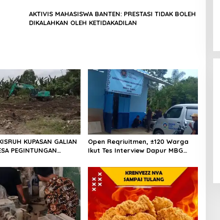
AKTIVIS MAHASISWA BANTEN: PRESTASI TIDAK BOLEH
DIKALAHKAN OLEH KETIDAKADILAN
lankan
Dicopot DPP PPP, Subadri Tolak
KISRUH KUPASAN GALIAN
Open Reqriuitmen, ±120 Warga
Plt DPW Banten dan Siap Gugat
ESA PEGINTUNGAN
Ikut Tes Interview Dapur MBG
ke Jalur Hukum
In Politik
|
31 January 2026
AN JAWILAN SERANG
Silebu Kec Keragilan Kab Serang
LAIM SOAL TANAH
Banten