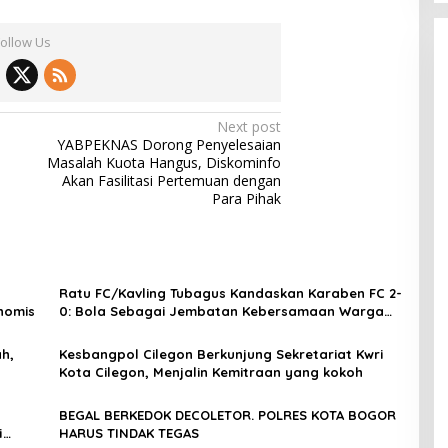
Follow Us
Next post
YABPEKNAS Dorong Penyelesaian
Masalah Kuota Hangus, Diskominfo
Akan Fasilitasi Pertemuan dengan
Para Pihak
Ratu FC/Kavling Tubagus Kandaskan Karaben FC 2-
nomis
0: Bola Sebagai Jembatan Kebersamaan Warga
Sindang Heula
h,
Kesbangpol Cilegon Berkunjung Sekretariat Kwri
Kota Cilegon, Menjalin Kemitraan yang kokoh
BEGAL BERKEDOK DECOLETOR. POLRES KOTA BOGOR
i
HARUS TINDAK TEGAS