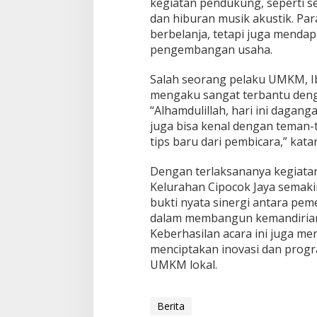
kegiatan pendukung, seperti se
dan hiburan musik akustik. Pa
berbelanja, tetapi juga menda
pengembangan usaha.
Salah seorang pelaku UMKM, Ibu
mengaku sangat terbantu denga
“Alhamdulillah, hari ini daganga
juga bisa kenal dengan teman
tips baru dari pembicara,” kat
Dengan terlaksananya kegiata
Kelurahan Cipocok Jaya semakin 
bukti nyata sinergi antara pe
dalam membangun kemandirian 
Keberhasilan acara ini juga men
menciptakan inovasi dan pro
UMKM lokal.
Berita