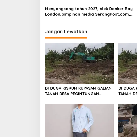
Ditutup
Menyongsong tahun 2027, Alek Donker Boy
London,pimpinan media SerangPost.com,
mengajak seluruh jajaran untuk terus
meningkatkan profesionalisme dalam menja
tugas jurnalistik
Jangan Lewatkan
DI DUGA KISRUH KUPASAN GALIAN
DI DUGA 
TANAH DESA PEGINTUNGAN
TANAH D
KECAMATAN JAWILAN SERANG
KECAMAT
SALING KLAIM SOAL TANAH
SALING K