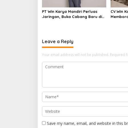
PT Win Karya Mandiri Perluas
CV.Win K
Jaringan, Buka Cabang Baru di
Memboron
Kawasan Kendal Steel
Milyar
Leave a Reply
Your email address will not be published.
Required f
Save my name, email, and website in this b