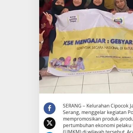
SERANG – Kelurahan Cipocok Ja
Serang, menggelar kegiatan P
mempromosikan produk-produ
pertumbuhan ekonomi pelaku U
(UMKM) di wilayah tersebut. A