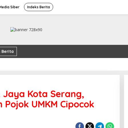
edia Siber
Indeks Berita
 Berita
 Jaya Kota Serang,
n Pojok UMKM Cipocok