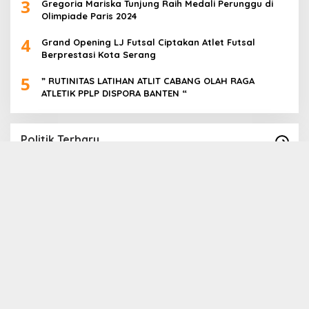
3
Gregoria Mariska Tunjung Raih Medali Perunggu di
Olimpiade Paris 2024
4
Grand Opening LJ Futsal Ciptakan Atlet Futsal
Berprestasi Kota Serang
5
” RUTINITAS LATIHAN ATLIT CABANG OLAH RAGA
ATLETIK PPLP DISPORA BANTEN “
Politik Terbaru
Ribuan relawan bison yang merupakan
D
EC
relawan dari pasangan calon gubernur dan
D
wakil gubernur andrasoni-dimyati Sabtu siang
D
In Politik
|
26 October 2024
In 
tadi menggelar kampanye di kawasan
H