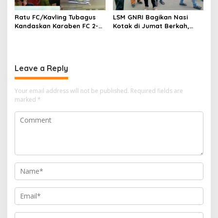
Ratu FC/Kavling Tubagus
LSM GNRI Bagikan Nasi
Kandaskan Karaben FC 2-0:
Kotak di Jumat Berkah,
Bola Sebagai Jembatan
Warga Sambut Antusias
Kebersamaan Warga
Sindang Heula
Leave a Reply
Your email address will not be published.
Required fields are
marked
*