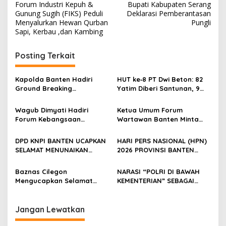
Forum Industri Kepuh &
Bupati Kabupaten Serang
navigation
Gunung Sugih (FIKS) Peduli
Deklarasi Pemberantasan
Menyalurkan Hewan Qurban
Pungli
Sapi, Kerbau ,dan Kambing
Posting Terkait
Kapolda Banten Hadiri
HUT ke‑8 PT Dwi Beton: 82
Ground Breaking
Yatim Diberi Santunan, 9
Pembangunan Gedung
Orang Berangkat Umroh
Kantor DPD RI di Ibu Kota
bersama warga sekitar
Wagub Dimyati Hadiri
Ketua Umum Forum
Provinsi Banten
dan karyawan perusahaan
Forum Kebangsaan
Wartawan Banten Minta
Bersama Menkopolkam,
Pemkab Serang Tunda Izin
Bahas Penguatan Bangsa
Usaha Baru PT PWI
DPD KNPI BANTEN UCAPKAN
HARI PERS NASIONAL (HPN)
SELAMAT MENUNAIKAN
2026 PROVINSI BANTEN
IBADAH PUASA RAMADHAN
MELAKSAKAN KEBANGAAN
PEMUDA BANTEN
SEBAGAI TUAN RUMAH
Baznas Cilegon
NARASI “POLRI DI BAWAH
Mengucapkan Selamat
KEMENTERIAN” SEBAGAI
HPN(Hari Pers Nasional),
UPAYA MELEMAHKAN
Khusus Untuk Pers Kota
PRESIDEN PRABOWO
Cilegon
Jangan Lewatkan