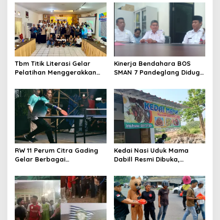
Tbm Titik Literasi Gelar
Kinerja Bendahara BOS
Pelatihan Menggerakkan
SMAN 7 Pandeglang Diduga
Literasi Menguatkan
Tidak Profesional, LIN
Komunitas
Dorong Inspektorat Turun
Tangan
RW 11 Perum Citra Gading
Kedai Nasi Uduk Mama
Gelar Berbagai
Dabill Resmi Dibuka,
Perlombaan, RT 08 Raih
Hadirkan Kelezatan Khas
Prestasi Gemilang
dengan Harga Ekonomis