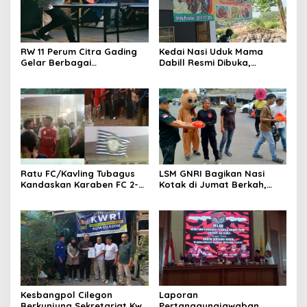
RW 11 Perum Citra Gading
Kedai Nasi Uduk Mama
Gelar Berbagai
Dabill Resmi Dibuka,
Perlombaan, RT 08 Raih
Hadirkan Kelezatan Khas
Prestasi Gemilang
dengan Harga Ekonomis
Ratu FC/Kavling Tubagus
LSM GNRI Bagikan Nasi
Kandaskan Karaben FC 2-0:
Kotak di Jumat Berkah,
Bola Sebagai Jembatan
Warga Sambut Antusias
Kebersamaan Warga
Sindang Heula
Kesbangpol Cilegon
Laporan
Berkunjung Sekretariat Kwri
Pertanggungjawaban