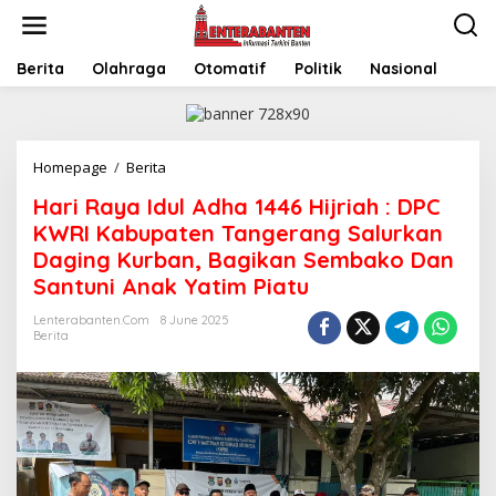
Skip
to
content
Berita
Olahraga
Otomatif
Politik
Nasional
Hari
Homepage
/
Berita
Raya
Hari Raya Idul Adha 1446 Hijriah : DPC
Idul
Adha
KWRI Kabupaten Tangerang Salurkan
1446
Daging Kurban, Bagikan Sembako Dan
Hijriah
Santuni Anak Yatim Piatu
:
DPC
Lenterabanten.com
8 June 2025
KWRI
Berita
Kabupaten
Tangerang
Salurkan
Daging
Kurban,
Bagikan
Sembako
Dan