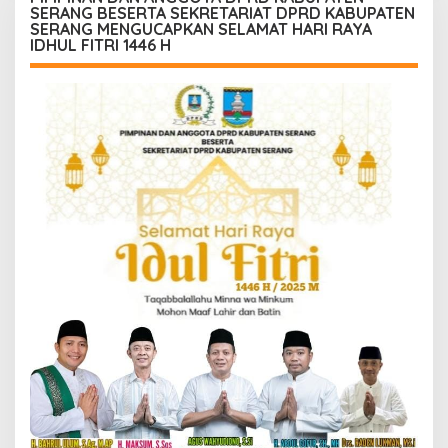
menjalankan tugas
SERANG BESERTA SEKRETARIAT DPRD KABUPATEN
jurnalistik
SERANG MENGUCAPKAN SELAMAT HARI RAYA
IDHUL FITRI 1446 H