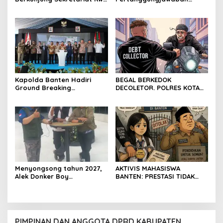
Kota Cilegon, Menjalin
Diserahkan, Pembubaran
Kemitraan yang kokoh
Panitia Milad KKPMP ke-15
Resmi Ditutup
Kapolda Banten Hadiri
BEGAL BERKEDOK
Ground Breaking
DECOLETOR. POLRES KOTA
Pembangunan Gedung
BOGOR HARUS TINDAK
Kantor DPD RI di Ibu Kota
TEGAS
Provinsi Banten
Menyongsong tahun 2027,
AKTIVIS MAHASISWA
Alek Donker Boy
BANTEN: PRESTASI TIDAK
London,pimpinan media
BOLEH DIKALAHKAN OLEH
SerangPost.com, mengajak
KETIDAKADILAN
seluruh jajaran untuk terus
meningkatkan
profesionalisme dalam
PIMPINAN DAN ANGGOTA DPRD KABUPATEN