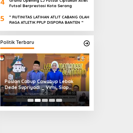
4
Grand Opening LJ Futsal Ciptakan Atlet
Futsal Berprestasi Kota Serang
5
” RUTINITAS LATIHAN ATLIT CABANG OLAH
RAGA ATLETIK PPLP DISPORA BANTEN “
Politik Terbaru
Paslon Cabup Cawabup Lebak
BIMTEK KORDES 
Dede Supriyadi _ Virni, Siap
SEKABUPATEN SE
Realisasikan Program
CIKONENG KEC A
In Politik
|
16 November 2024
In Politik
|
4 November
BANTEN