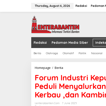
Skip
to
Thursday, August 6, 2026
Redaksi
Pedoman M
content
Redaksi
Pedoman Media Siber
Indeks
Berita
Olahraga
Otomatif
Politik
Nasional
Forum
Homepage
/
Berita
Industri
Forum Industri Kep
Kepuh
&
Peduli Menyalurka
Gunung
Sugih
Kerbau ,dan Kambi
(FIKS)
Peduli
Menyalurkan
Lenterabanten.com
7 June 2025
Hewan