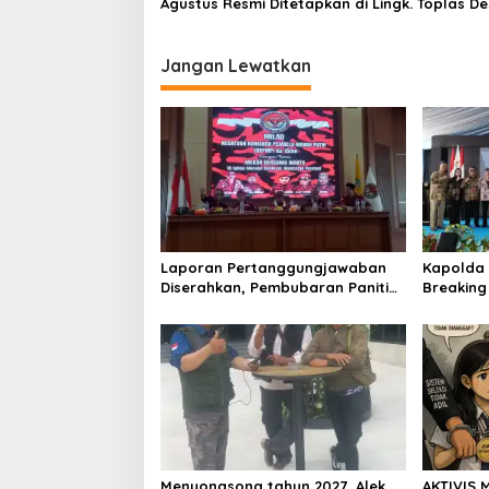
Agustus Resmi Ditetapkan di Lingk. Toplas D
Silebu Kec .Kragilan
Jangan Lewatkan
Laporan Pertanggungjawaban
Kapolda 
Diserahkan, Pembubaran Panitia
Breakin
Milad KKPMP ke-15 Resmi Ditutup
Kantor D
Provinsi
Menyongsong tahun 2027, Alek
AKTIVIS 