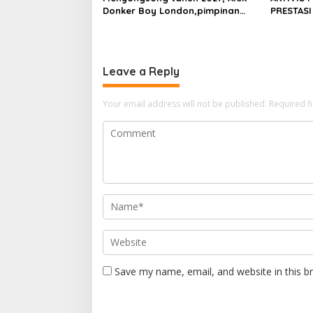
Donker Boy London,pimpinan
PRESTASI
media SerangPost.com,
DIKALAHK
mengajak seluruh jajaran untuk
terus meningkatkan
profesionalisme dalam
Leave a Reply
menjalankan tugas jurnalistik
Your email address will not be published.
Required f
Save my name, email, and website in this b