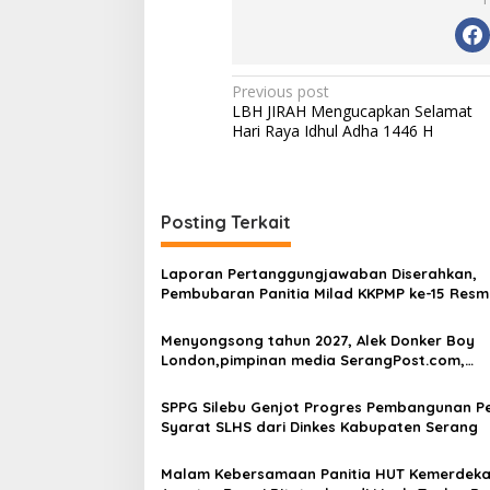
Post
Previous post
LBH JIRAH Mengucapkan Selamat
navigation
Hari Raya Idhul Adha 1446 H
Posting Terkait
Laporan Pertanggungjawaban Diserahkan,
Pembubaran Panitia Milad KKPMP ke-15 Resm
Ditutup
Menyongsong tahun 2027, Alek Donker Boy
London,pimpinan media SerangPost.com,
mengajak seluruh jajaran untuk terus
meningkatkan profesionalisme dalam menja
SPPG Silebu Genjot Progres Pembangunan P
tugas jurnalistik
Syarat SLHS dari Dinkes Kabupaten Serang
Malam Kebersamaan Panitia HUT Kemerdeka