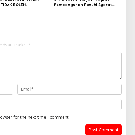
 TIDAK BOLEH
Pembangunan Penuhi Syarat
AN OLEH KETIDAKADILAN
SLHS dari Dinkes Kabupaten
Serang
ields are marked
*
rowser for the next time I comment.