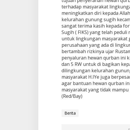
tujuan penyerahan hewan qurba
terhadap masyarakat lingkung
meningkatkan diri kepada Alla
kelurahan gunung sugih kecam
sangat terima kasih kepada fo
Sugih ( FIKS) yang telah pedu
untuk lingkungan masyarakat
perusahaan yang ada di lingk
bertambah rizkinya ujar Rusta
penyaluran hewan qurban ini k
dan 5 RW untuk di bagikan ke
dilingkungan kelurahan gunun
masyarakat H.IYe juga berpes
agar bantuan hewan qurban in
masyarakat yang tidak mampu u
(Red/Bay)
Berita