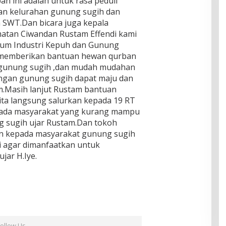
n ini adalah untuk rasa peduli
an kelurahan gunung sugih dan
h SWT.Dan bicara juga kepala
atan Ciwandan Rustam Effendi kami
rum Industri Kepuh dan Gunung
li memberikan bantuan hewan qurban
 gunung sugih ,dan mudah mudahan
ungan gunung sugih dapat maju dan
m.Masih lanjut Rustam bantuan
ita langsung salurkan kepada 19 RT
pada masyarakat yang kurang mampu
g sugih ujar Rustam.Dan tokoh
an kepada masyarakat gunung sugih
i agar dimanfaatkan untuk
jar H.Iye.
Follow Us