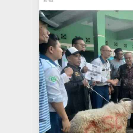
Berita
Qurban
Sapi,
Kerbau
,dan
Kambing