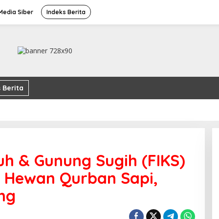
edia Siber
Indeks Berita
 Berita
uh & Gunung Sugih (FIKS)
n Hewan Qurban Sapi,
ng