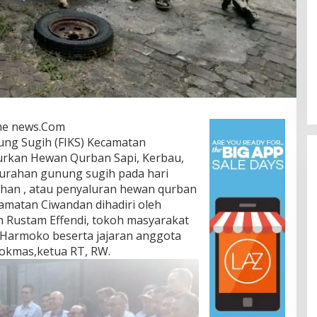
ne news.Com
ung Sugih (FIKS) Kecamatan
urkan Hewan Qurban Sapi, Kerbau,
lurahan gunung sugih pada hari
ahan , atau penyaluran hewan qurban
amatan Ciwandan dihadiri oleh
 Rustam Effendi, tokoh masyarakat
 Harmoko beserta jajaran anggota
pokmas,ketua RT, RW.