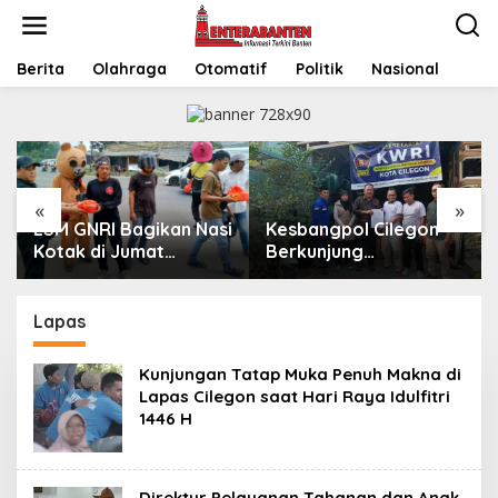
Skip
to
content
Berita
Olahraga
Otomatif
Politik
Nasional
«
»
LSM GNRI Bagikan Nasi
Kesbangpol Cilegon
Kotak di Jumat
Berkunjung
Berkah, Warga
Sekretariat Kwri Kota
Sambut Antusias
Cilegon, Menjalin
Kemitraan yang kokoh
Lapas
Kunjungan Tatap Muka Penuh Makna di
Lapas Cilegon saat Hari Raya Idulfitri
1446 H
Direktur Pelayanan Tahanan dan Anak