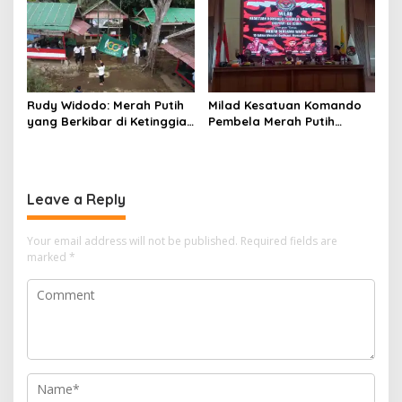
MERIAHKAN HUT KE-81
MEKARJAYA HADIR BERIKAN
DUKUNGAN
Rudy Widodo: Merah Putih
Milad Kesatuan Komando
yang Berkibar di Ketinggian
Pembela Merah Putih
adalah Pengingat Cita-cita
(KKPMP) “MEKAR BERSAMA
Bangsa
WAKTU: 15 Tahun Merajut
Dedikasi, Mencetak
Prestasi”
Leave a Reply
Your email address will not be published.
Required fields are
marked
*