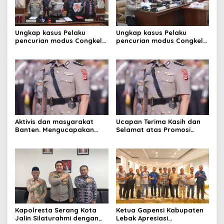
Ungkap kasus Pelaku
Ungkap kasus Pelaku
pencurian modus Congkel
pencurian modus Congkel
Jendela berhasil
Jendela berhasil
diamankan
diamankan
Aktivis dan masyarakat
Ucapan Terima Kasih dan
Banten. Mengucapakan
Selamat atas Promosi
selamat dan sukses
Jabatan dari ketua kwri
kepada Kombes pol.Atot
kota serang provinsi
Irawan ,S.I.K.M.M .Sebagai
Banten,
kabiro logistik Polda
Lampung
Kapolresta Serang Kota
Ketua Gapensi Kabupaten
Jalin Silaturahmi dengan
Lebak Apresiasi