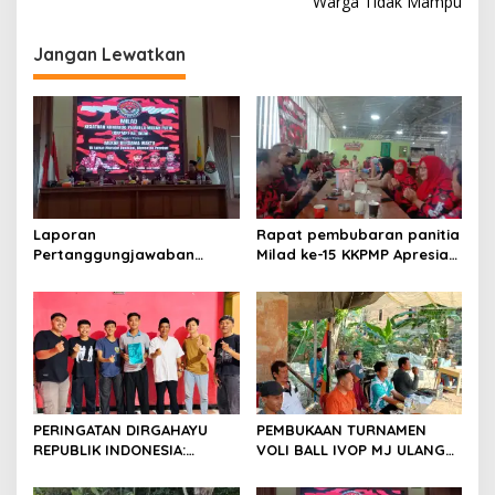
Warga Tidak Mampu
Jangan Lewatkan
Laporan
Rapat pembubaran panitia
Pertanggungjawaban
Milad ke-15 KKPMP Apresiasi
Diserahkan, Pembubaran
Kekompakan Panitia dan
Panitia Milad KKPMP ke-15
Ajak Perkuat Solidaritas
Resmi Ditutup
Organisasi bertempat
Kubang Laban Jombang
Cilegon Rm Sate Bebek
Nong ViNY.
PERINGATAN DIRGAHAYU
PEMBUKAAN TURNAMEN
REPUBLIK INDONESIA:
VOLI BALL IVOP MJ ULANG
PEMUDA GALAXY SILEBU
TAHUN KE II BERLANGSUNG
PASULUHAN SIAP
MERIAH, KEPALA DESA