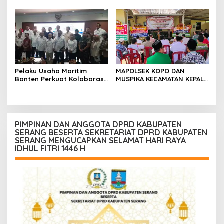
PANGAN RESMI DITETAPKAN,
Lanjutkan Program
DARI BANTEN UNTUK
Organisasi
INDONESIA, SIAP GELAR
AGENDA BESAR NASIONAL
Pelaku Usaha Maritim
MAPOLSEK KOPO DAN
Banten Perkuat Kolaborasi,
MUSPIKA KECAMATAN KEPALA
Dorong Kemajuan Sektor
DESA,RAYAKAN HUT
Pelabuhan
BHAYANGKARA KE-80
DENGAN BAKTI UNTUK DESA
PIMPINAN DAN ANGGOTA DPRD KABUPATEN
SERANG BESERTA SEKRETARIAT DPRD KABUPATEN
SERANG MENGUCAPKAN SELAMAT HARI RAYA
IDHUL FITRI 1446 H