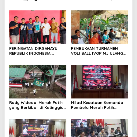
Diserahkan, Pembubaran
Kekompakan Panitia dan
Panitia Milad KKPMP ke-15
Ajak Perkuat Solidaritas
Resmi Ditutup
Organisasi bertempat
Kubang Laban Jombang
Cilegon Rm Sate Bebek
Nong ViNY.
PERINGATAN DIRGAHAYU
PEMBUKAAN TURNAMEN
REPUBLIK INDONESIA:
VOLI BALL IVOP MJ ULANG
PEMUDA GALAXY SILEBU
TAHUN KE II BERLANGSUNG
PASULUHAN SIAP
MERIAH, KEPALA DESA
MERIAHKAN HUT KE-81
MEKARJAYA HADIR BERIKAN
DUKUNGAN
Rudy Widodo: Merah Putih
Milad Kesatuan Komando
yang Berkibar di Ketinggian
Pembela Merah Putih
adalah Pengingat Cita-cita
(KKPMP) “MEKAR BERSAMA
Bangsa
WAKTU: 15 Tahun Merajut
Dedikasi, Mencetak
Prestasi”