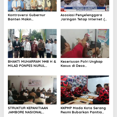
Kontroversi Gubernur
Asosiasi Penyelenggara
Banten Makin
Jaringan Tetap Internet (
Menggantung, Aktivis Desak
JARTATEL ) Siap Jembatani
Transparansi dan
Pengusaha Dan Pemerintah
Kepastian Hukum
BHAKTI MUHARRAM 1448 H &
Keseriusan Polri Ungkap
MILAD PONPES NURUL
Kasus di Desa
ABROAR CILAME SERANG
Rancasengon
STRUKTUR KEPANITIAAN
KKPMP Mada Kota Serang
JAMBORE NASIONAL
Resmi Bubarkan Panitia
PEMUDA KETAHANAN
Musda, Tegaskan Komitmen