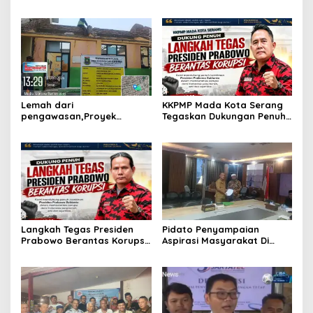
Ketua Pengadilan Negeri
Penyelenggaraan Jambore
Serang, Perkuat Sinergitas
Nasional Pemuda
Antar Lembaga
Ketahanan Pangan “Dari
Banten untuk Indonesia”
Lemah dari
KKPMP Mada Kota Serang
pengawasan,Proyek
Tegaskan Dukungan Penuh
rehabilitas gedung sekolah
dan Siap Kawal Langkah
di duga abaikan k3
Tegas Presiden Prabowo
Memberantas Korupsi
Langkah Tegas Presiden
Pidato Penyampaian
Prabowo Berantas Korupsi
Aspirasi Masyarakat Di
Jadi Angin Segar,
Hadapan Rapat Komisi 5
Dukungan Penuh dari
DPRD Provinsi Banten
KKPMP Markas Daerah Kota
Serang