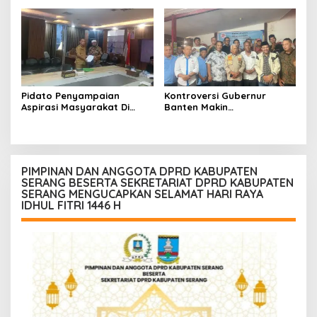
Tegas Presiden Prabowo
Dukungan Penuh dari
Memberantas Korupsi
KKPMP Markas Daerah Kota
Serang
Pidato Penyampaian
Kontroversi Gubernur
Aspirasi Masyarakat Di
Banten Makin
Hadapan Rapat Komisi 5
Menggantung, Aktivis Desak
DPRD Provinsi Banten
Transparansi dan
Kepastian Hukum
PIMPINAN DAN ANGGOTA DPRD KABUPATEN
SERANG BESERTA SEKRETARIAT DPRD KABUPATEN
SERANG MENGUCAPKAN SELAMAT HARI RAYA
IDHUL FITRI 1446 H