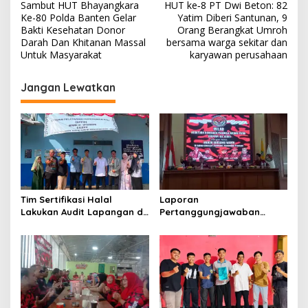
Sambut HUT Bhayangkara
HUT ke‑8 PT Dwi Beton: 82
navigation
Ke-80 Polda Banten Gelar
Yatim Diberi Santunan, 9
Bakti Kesehatan Donor
Orang Berangkat Umroh
Darah Dan Khitanan Massal
bersama warga sekitar dan
Untuk Masyarakat
karyawan perusahaan
Jangan Lewatkan
Tim Sertifikasi Halal
Laporan
Lakukan Audit Lapangan di
Pertanggungjawaban
Dapur SPPG Silebu
Diserahkan, Pembubaran
Panitia Milad KKPMP ke-15
Resmi Ditutup