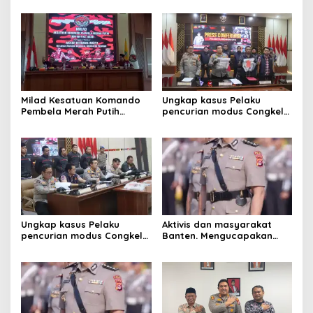
MERIAH, KEPALA DESA
Bangsa
MEKARJAYA HADIR BERIKAN
DUKUNGAN
Milad Kesatuan Komando
Ungkap kasus Pelaku
Pembela Merah Putih
pencurian modus Congkel
(KKPMP) “MEKAR BERSAMA
Jendela berhasil
WAKTU: 15 Tahun Merajut
diamankan
Dedikasi, Mencetak
Prestasi”
Ungkap kasus Pelaku
Aktivis dan masyarakat
pencurian modus Congkel
Banten. Mengucapakan
Jendela berhasil
selamat dan sukses
diamankan
kepada Kombes pol.Atot
Irawan ,S.I.K.M.M .Sebagai
kabiro logistik Polda
Lampung