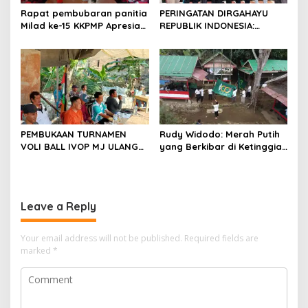
Rapat pembubaran panitia
PERINGATAN DIRGAHAYU
Milad ke-15 KKPMP Apresiasi
REPUBLIK INDONESIA:
Kekompakan Panitia dan
PEMUDA GALAXY SILEBU
Ajak Perkuat Solidaritas
PASULUHAN SIAP
Organisasi bertempat
MERIAHKAN HUT KE-81
Kubang Laban Jombang
Cilegon Rm Sate Bebek
Nong ViNY.
PEMBUKAAN TURNAMEN
Rudy Widodo: Merah Putih
VOLI BALL IVOP MJ ULANG
yang Berkibar di Ketinggian
TAHUN KE II BERLANGSUNG
adalah Pengingat Cita-cita
MERIAH, KEPALA DESA
Bangsa
MEKARJAYA HADIR BERIKAN
DUKUNGAN
Leave a Reply
Your email address will not be published.
Required fields are
marked
*