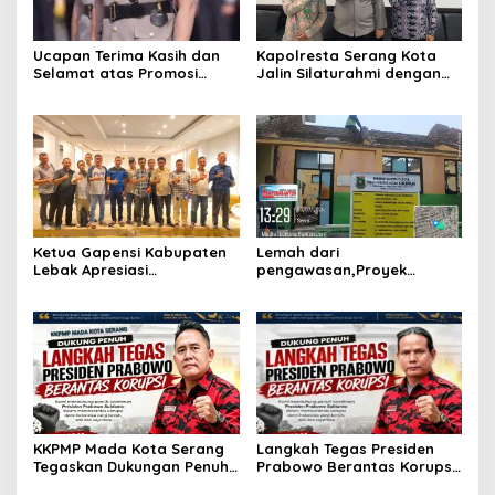
Ucapan Terima Kasih dan
Kapolresta Serang Kota
Selamat atas Promosi
Jalin Silaturahmi dengan
Jabatan dari ketua kwri
Ketua Pengadilan Negeri
kota serang provinsi
Serang, Perkuat Sinergitas
Banten,
Antar Lembaga
Ketua Gapensi Kabupaten
Lemah dari
Lebak Apresiasi
pengawasan,Proyek
Penyelenggaraan Jambore
rehabilitas gedung sekolah
Nasional Pemuda
di duga abaikan k3
Ketahanan Pangan “Dari
Banten untuk Indonesia”
KKPMP Mada Kota Serang
Langkah Tegas Presiden
Tegaskan Dukungan Penuh
Prabowo Berantas Korupsi
dan Siap Kawal Langkah
Jadi Angin Segar,