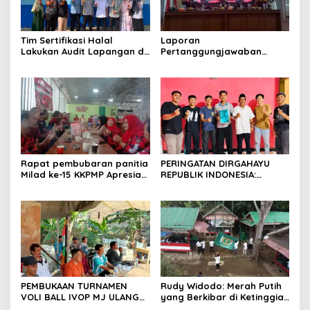
Tim Sertifikasi Halal
Laporan
Lakukan Audit Lapangan di
Pertanggungjawaban
Dapur SPPG Silebu
Diserahkan, Pembubaran
Panitia Milad KKPMP ke-15
Resmi Ditutup
Rapat pembubaran panitia
PERINGATAN DIRGAHAYU
Milad ke-15 KKPMP Apresiasi
REPUBLIK INDONESIA:
Kekompakan Panitia dan
PEMUDA GALAXY SILEBU
Ajak Perkuat Solidaritas
PASULUHAN SIAP
Organisasi bertempat
MERIAHKAN HUT KE-81
Kubang Laban Jombang
Cilegon Rm Sate Bebek
Nong ViNY.
PEMBUKAAN TURNAMEN
Rudy Widodo: Merah Putih
VOLI BALL IVOP MJ ULANG
yang Berkibar di Ketinggian
TAHUN KE II BERLANGSUNG
adalah Pengingat Cita-cita