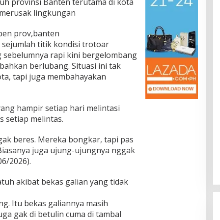
uh provinsi Banten terutama di kota
 merusak lingkungan
ben prov,banten
ejumlah titik kondisi trotoar
 sebelumnya rapi kini bergelombang
 bahkan berlubang. Situasi ini tak
ta, tapi juga membahayakan
ng hampir setiap hari melintasi
 setiap melintas.
ggak beres. Mereka bongkar, tapi pas
 Biasanya juga ujung-ujungnya nggak
06/2026).
tuh akibat bekas galian yang tidak
g. Itu bekas galiannya masih
uga gak di betulin cuma di tambal