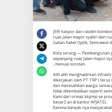
JERI kaspor dan rasidin bomb
ruas Jalan mayor syafe’i dan ru
Galian Kabel Optik, Semrawut 
Kota serang — Pembangunan jar
sepanjang ruas Jalan mayor syaf
, menuai sorotan.
Alih alih menghadirkan infrast
dikerjakan oleh PT TRP ( terus r
dan meresahkan warga, lantara
tidak dikembalikan seperti semu
Kami dari ormas kkpmp se provi
besar2 an di kantor APJATEL
Karena banyak nya masyaraka