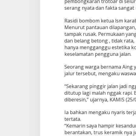
pembongkaran trotoar di selur
serang nyata dan fakta sangat
Rasidi bombom ketua lsm kara
Menurut pantauan dilapangan, s
tampak rusak. Permukaan yang
dan belang betong , tidak rata,
hanya mengganggu estetika ko
keselamatan pengguna jalan.
Seorang warga bernama Aing ya
jalur tersebut, mengaku waswas
“Sekarang pinggir jalan jadi n
ditutup lagi malah nggak rapi.
diberesin,” ujarnya, KAMIS (25/
Ia bahkan mengaku nyaris terja
tertata.
“Kemarin saya hampir kesandun
berantakan, trus keramik nya j