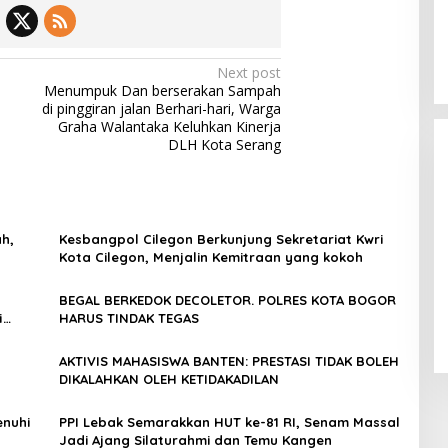
Next post
Menumpuk Dan berserakan Sampah
di pinggiran jalan Berhari-hari, Warga
Graha Walantaka Keluhkan Kinerja
DLH Kota Serang
h,
Kesbangpol Cilegon Berkunjung Sekretariat Kwri
Kota Cilegon, Menjalin Kemitraan yang kokoh
Dicopot DPP PPP, Subadri Tolak
Plt DPW Banten dan Siap Gugat
BEGAL BERKEDOK DECOLETOR. POLRES KOTA BOGOR
ke Jalur Hukum
In Politik
|
31 January 2026
i
HARUS TINDAK TEGAS
AKTIVIS MAHASISWA BANTEN: PRESTASI TIDAK BOLEH
DIKALAHKAN OLEH KETIDAKADILAN
lankan
enuhi
PPI Lebak Semarakkan HUT ke-81 RI, Senam Massal
Jadi Ajang Silaturahmi dan Temu Kangen