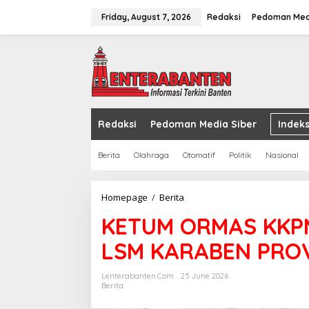
Skip
to
Friday, August 7, 2026
Redaksi
Pedoman Med
content
Redaksi
Pedoman Media Siber
Indeks
Berita
Olahraga
Otomatif
Politik
Nasional
KETUM
Homepage
/
Berita
ORMAS
KETUM ORMAS KKP
KKPMP
PROV.BANTEN
LSM KARABEN PROV
DAN
LSM
KARABEN
Lenterabanten.com
25 June 2026
PROVINSI
Berita
BANTEN