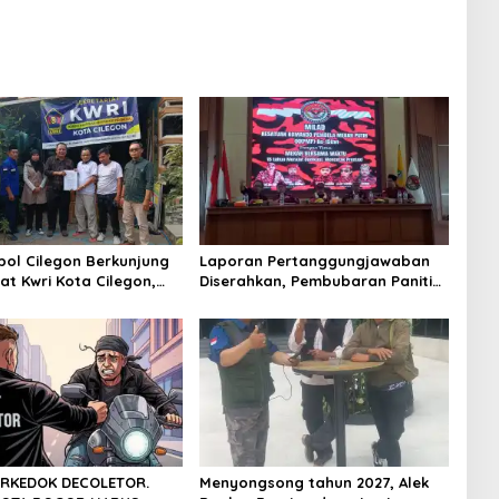
ol Cilegon Berkunjung
Laporan Pertanggungjawaban
at Kwri Kota Cilegon,
Diserahkan, Pembubaran Panitia
 Kemitraan yang kokoh
Milad KKPMP ke-15 Resmi Ditutup
ERKEDOK DECOLETOR.
Menyongsong tahun 2027, Alek