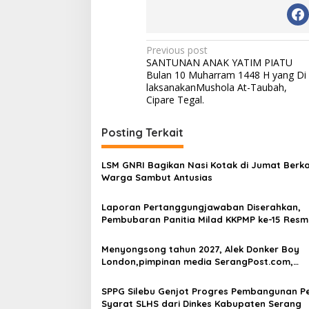
Post
Previous post
SANTUNAN ANAK YATIM PIATU
navigation
Bulan 10 Muharram 1448 H yang Di
laksanakanMushola At-Taubah,
Cipare Tegal.
Posting Terkait
LSM GNRI Bagikan Nasi Kotak di Jumat Berka
Warga Sambut Antusias
Laporan Pertanggungjawaban Diserahkan,
Pembubaran Panitia Milad KKPMP ke-15 Resm
Ditutup
Menyongsong tahun 2027, Alek Donker Boy
London,pimpinan media SerangPost.com,
mengajak seluruh jajaran untuk terus
meningkatkan profesionalisme dalam menja
SPPG Silebu Genjot Progres Pembangunan P
tugas jurnalistik
Syarat SLHS dari Dinkes Kabupaten Serang