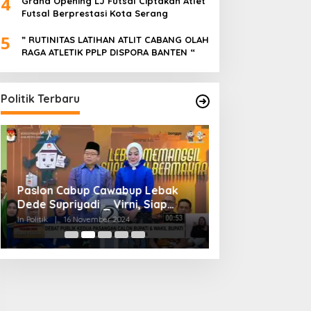
4
Grand Opening LJ Futsal Ciptakan Atlet
Futsal Berprestasi Kota Serang
5
” RUTINITAS LATIHAN ATLIT CABANG OLAH
RAGA ATLETIK PPLP DISPORA BANTEN “
Politik Terbaru
Paslon Cabup Cawabup Lebak
BIMTEK KORDES 
Dede Supriyadi _ Virni, Siap
SEKABUPATEN SE
Realisasikan Program
CIKONENG KEC A
In Politik
|
16 November 2024
In Politik
|
4 November
BANTEN