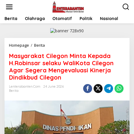
Skip
to
content
Berita
Olahraga
Otomatif
Politik
Nasional
Masyarakat
Homepage
/
Berita
Cilegon
Masyarakat Cilegon Minta Kepada
Minta
Kepada
H.Robinsar selaku WaliKota Cilegon
H.Robinsar
Agar Segera Mengevaluasi Kinerja
selaku
Dindikbud Cilegon
WaliKota
Cilegon
Lenterabanten.com
24 June 2026
Agar
Berita
Segera
Mengevaluasi
Kinerja
Dindikbud
Cilegon