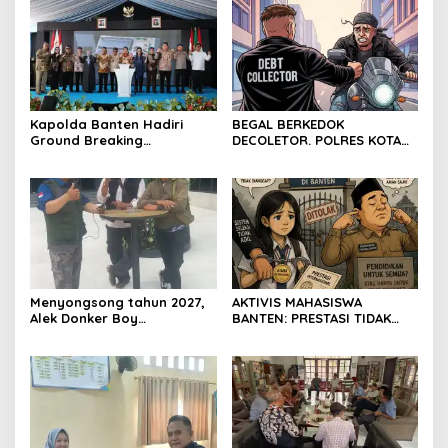
Resmi Ditutup
Kapolda Banten Hadiri
BEGAL BERKEDOK
Ground Breaking
DECOLETOR. POLRES KOTA
Pembangunan Gedung
BOGOR HARUS TINDAK
Kantor DPD RI di Ibu Kota
TEGAS
Provinsi Banten
Menyongsong tahun 2027,
AKTIVIS MAHASISWA
Alek Donker Boy
BANTEN: PRESTASI TIDAK
London,pimpinan media
BOLEH DIKALAHKAN OLEH
SerangPost.com, mengajak
KETIDAKADILAN
seluruh jajaran untuk terus
meningkatkan
profesionalisme dalam
menjalankan tugas
jurnalistik