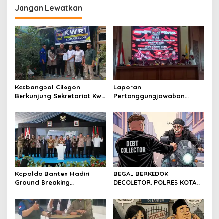
Desa Silebu Kec .Kragilan
Jangan Lewatkan
Kesbangpol Cilegon
Laporan
Berkunjung Sekretariat Kwri
Pertanggungjawaban
Kota Cilegon, Menjalin
Diserahkan, Pembubaran
Kemitraan yang kokoh
Panitia Milad KKPMP ke-15
Resmi Ditutup
Kapolda Banten Hadiri
BEGAL BERKEDOK
Ground Breaking
DECOLETOR. POLRES KOTA
Pembangunan Gedung
BOGOR HARUS TINDAK
Kantor DPD RI di Ibu Kota
TEGAS
Provinsi Banten