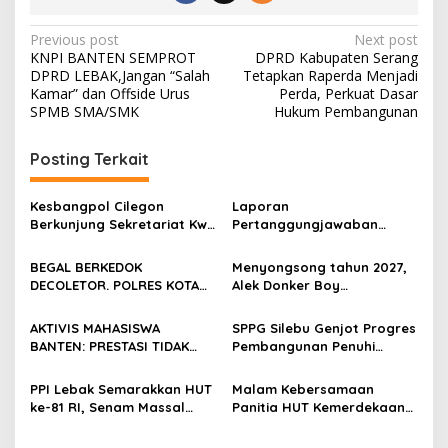
Post
Previous post
Next post
KNPI BANTEN SEMPROT
DPRD Kabupaten Serang
navigation
DPRD LEBAK,Jangan “Salah
Tetapkan Raperda Menjadi
Kamar” dan Offside Urus
Perda, Perkuat Dasar
SPMB SMA/SMK
Hukum Pembangunan
Posting Terkait
Kesbangpol Cilegon
Laporan
Berkunjung Sekretariat Kwri
Pertanggungjawaban
Kota Cilegon, Menjalin
Diserahkan, Pembubaran
Kemitraan yang kokoh
Panitia Milad KKPMP ke-15
BEGAL BERKEDOK
Menyongsong tahun 2027,
Resmi Ditutup
DECOLETOR. POLRES KOTA
Alek Donker Boy
BOGOR HARUS TINDAK
London,pimpinan media
TEGAS
SerangPost.com, mengajak
AKTIVIS MAHASISWA
SPPG Silebu Genjot Progres
seluruh jajaran untuk terus
BANTEN: PRESTASI TIDAK
Pembangunan Penuhi
meningkatkan
BOLEH DIKALAHKAN OLEH
Syarat SLHS dari Dinkes
profesionalisme dalam
KETIDAKADILAN
Kabupaten Serang
PPI Lebak Semarakkan HUT
Malam Kebersamaan
menjalankan tugas
ke-81 RI, Senam Massal
Panitia HUT Kemerdekaan
jurnalistik
Jadi Ajang Silaturahmi dan
17 Agustus Resmi
Temu Kangen
Ditetapkan di Lingk. Toplas