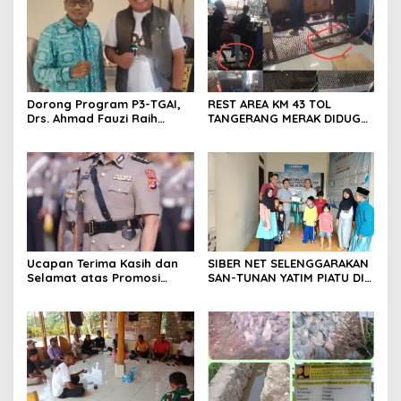
segera melakukan olah tkp
dan pengejaran terhadap
pelaku.
Dorong Program P3-TGAI,
REST AREA KM 43 TOL
Drs. Ahmad Fauzi Raih
TANGERANG MERAK DIDUGA
Apresiasi dari P3A Bintang
ABAIKAN K3 BAHAYAKAN
Sanga, Desa Koroncong
PEKERJA DAN
PENGUNJUANG
Ucapan Terima Kasih dan
SIBER NET SELENGGARAKAN
Selamat atas Promosi
SAN-TUNAN YATIM PIATU DI
Jabatan dari Mahasiswa
BANTARWANGI, WUJUDKAN
Banten Dan Amon
KEPEDULIAN SOSIAL