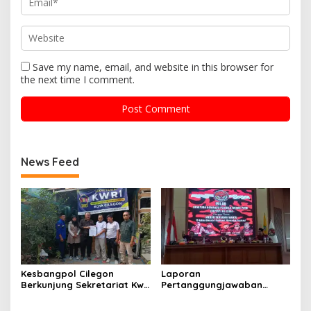
Save my name, email, and website in this browser for
the next time I comment.
News Feed
Kesbangpol Cilegon
Laporan
Berkunjung Sekretariat Kwri
Pertanggungjawaban
Kota Cilegon, Menjalin
Diserahkan, Pembubaran
Kemitraan yang kokoh
Panitia Milad KKPMP ke-15