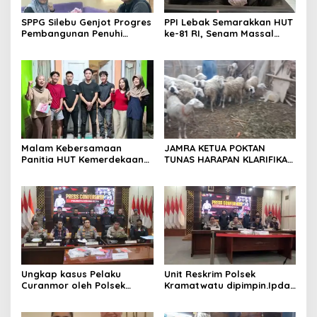
SPPG Silebu Genjot Progres
PPI Lebak Semarakkan HUT
Pembangunan Penuhi
ke-81 RI, Senam Massal
Syarat SLHS dari Dinkes
Jadi Ajang Silaturahmi dan
Kabupaten Serang
Temu Kangen
Malam Kebersamaan
JAMRA KETUA POKTAN
Panitia HUT Kemerdekaan
TUNAS HARAPAN KLARIFIKASI
17 Agustus Resmi
ADANYA DUGAAN UPPO
Ditetapkan di Lingk. Toplas
KERBAU DI JUAL
Desa Silebu Kec .Kragilan
Ungkap kasus Pelaku
Unit Reskrim Polsek
Curanmor oleh Polsek
Kramatwatu dipimpin.Ipda
Kramatwatu Polresta
Andi Setiiawan SH, MH
Serang Kota
bersama anggota saat itu