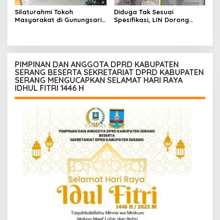
Silaturahmi Tokoh
Diduga Tak Sesuai
Masyarakat di Gunungsari,
Spesifikasi, LIN Dorong
Warga Sepakat Dukung
Inspektorat Audit
Pengawasan dan
Pekerjaan P3A Sabrang
Keberadaan PT Peternakan
Dahu Desa Awilega
Ayam Gunungsari Utama
PIMPINAN DAN ANGGOTA DPRD KABUPATEN
SERANG BESERTA SEKRETARIAT DPRD KABUPATEN
SERANG MENGUCAPKAN SELAMAT HARI RAYA
IDHUL FITRI 1446 H