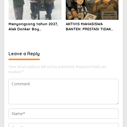
Menyongsong tahun 2027,
AKTIVIS MAHASISWA
Alek Donker Boy
BANTEN: PRESTASI TIDAK
London,pimpinan media
BOLEH DIKALAHKAN OLEH
SerangPost.com, mengajak
KETIDAKADILAN
seluruh jajaran untuk terus
meningkatkan
Leave a Reply
profesionalisme dalam
menjalankan tugas
jurnalistik
Your email address will not be published.
Required fields are
marked
*