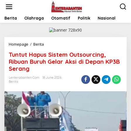
Skip
to
content
Berita
Olahraga
Otomatif
Politik
Nasional
Tuntut
Homepage
/
Berita
Hapus
Tuntut Hapus Sistem Outsourcing,
Sistem
Outsourcing,
Ribuan Buruh Gelar Aksi di Depan KP3B
Ribuan
Serang
Buruh
Gelar
Lenterabanten.com
18 June 2026
Aksi
Berita
di
Depan
KP3B
Serang