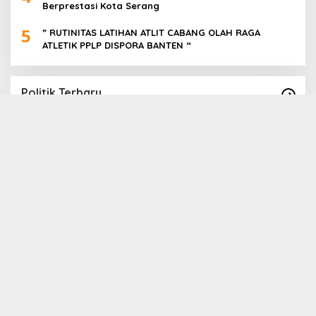
Berprestasi Kota Serang
5
” RUTINITAS LATIHAN ATLIT CABANG OLAH RAGA
ATLETIK PPLP DISPORA BANTEN “
Politik Terbaru
Paslon Cabup Cawabup Lebak Dede Supriyadi
B
_ Virni, Siap Realisasikan Program
S
A
In Politik
|
16 November 2024
In 