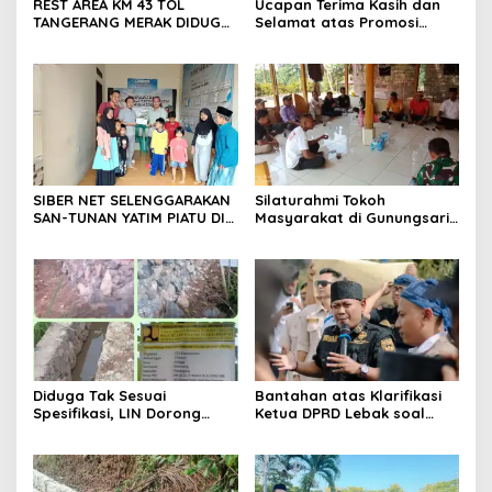
REST AREA KM 43 TOL
Ucapan Terima Kasih dan
TANGERANG MERAK DIDUGA
Selamat atas Promosi
ABAIKAN K3 BAHAYAKAN
Jabatan dari Mahasiswa
PEKERJA DAN
Banten Dan Amon
PENGUNJUANG
SIBER NET SELENGGARAKAN
Silaturahmi Tokoh
SAN-TUNAN YATIM PIATU DI
Masyarakat di Gunungsari,
BANTARWANGI, WUJUDKAN
Warga Sepakat Dukung
KEPEDULIAN SOSIAL
Pengawasan dan
Keberadaan PT Peternakan
Ayam Gunungsari Utama
Diduga Tak Sesuai
Bantahan atas Klarifikasi
Spesifikasi, LIN Dorong
Ketua DPRD Lebak soal
Inspektorat Audit
Kasus Uun, Arwan:
Pekerjaan P3A Sabrang
Klarifikasi Diperbolehkan
Dahu Desa Awilega
namun Mengaburkan Fakta
Harus Terima