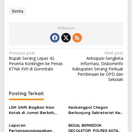
Berita
Follow Us
Post
Previous post
Next post
Bupati Serang Lepas 42
Antisipasi Sengketa
navigation
Peserta Kontingen ke Penas
Informasi, Diskominfo
KTNA XVII di Gorontalo
Kabupaten Serang Perkuat
Pembinaan ke OPD dan
Sekolah
Posting Terkait
LSM GNRI Bagikan Nasi
Kesbangpol Cilegon
Kotak di Jumat Berkah,
Berkunjung Sekretariat Kwri
Warga Sambut Antusias
Kota Cilegon, Menjalin
Kemitraan yang kokoh
Laporan
BEGAL BERKEDOK
Pertanggungjawaban
DECOLETOR. POLRES KOTA