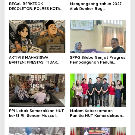
BEGAL BERKEDOK
Menyongsong tahun 2027,
DECOLETOR. POLRES KOTA
Alek Donker Boy
BOGOR HARUS TINDAK
London,pimpinan media
TEGAS
SerangPost.com, mengajak
seluruh jajaran untuk terus
meningkatkan
profesionalisme dalam
menjalankan tugas
jurnalistik
AKTIVIS MAHASISWA
SPPG Silebu Genjot Progres
BANTEN: PRESTASI TIDAK
Pembangunan Penuhi
BOLEH DIKALAHKAN OLEH
Syarat SLHS dari Dinkes
KETIDAKADILAN
Kabupaten Serang
PPI Lebak Semarakkan HUT
Malam Kebersamaan
ke-81 RI, Senam Massal
Panitia HUT Kemerdekaan
Jadi Ajang Silaturahmi dan
17 Agustus Resmi
Temu Kangen
Ditetapkan di Lingk. Toplas
Desa Silebu Kec .Kragilan