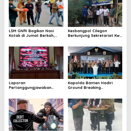
LSM GNRI Bagikan Nasi
Kesbangpol Cilegon
Kotak di Jumat Berkah,
Berkunjung Sekretariat Kwri
Warga Sambut Antusias
Kota Cilegon, Menjalin
Kemitraan yang kokoh
Laporan
Kapolda Banten Hadiri
Pertanggungjawaban
Ground Breaking
Diserahkan, Pembubaran
Pembangunan Gedung
Panitia Milad KKPMP ke-15
Kantor DPD RI di Ibu Kota
Resmi Ditutup
Provinsi Banten