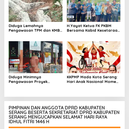
Konsekuensinya
Diduga Lemahnya
H.Yayat Ketua FK PKBM
Pengawasan TPM dan KMB
Bersama Kabid Kesetaraan
Memicu Pekerjaan P3A
Hadiri Acara Hari Anak
Bintang Sanga Desa
Nasional Ke-42
Koroncong tidak Sesuai
Spesifikasi
Diduga Minimnya
KKPMP Mada Kota Serang:
Pengawasan Proyek
Hari Anak Nasional Momen
Rehabilitasi SDN Cilegon 5
Tegaskan Komitmen Jaga
Soroti Masalah K3
Masa Depan Generasi
Penerus Bangsa
PIMPINAN DAN ANGGOTA DPRD KABUPATEN
SERANG BESERTA SEKRETARIAT DPRD KABUPATEN
SERANG MENGUCAPKAN SELAMAT HARI RAYA
IDHUL FITRI 1446 H