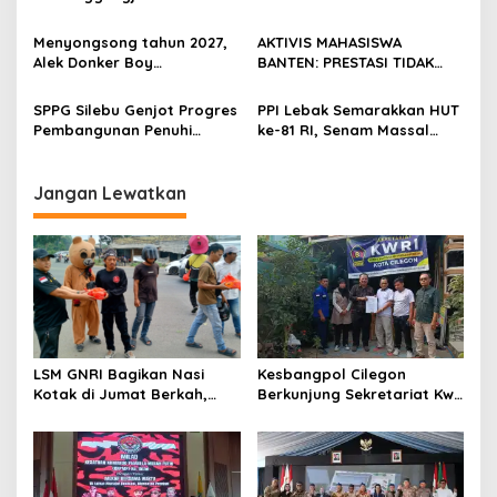
Diserahkan, Pembubaran
BOGOR HARUS TINDAK
Panitia Milad KKPMP ke-15
TEGAS
Menyongsong tahun 2027,
AKTIVIS MAHASISWA
Resmi Ditutup
Alek Donker Boy
BANTEN: PRESTASI TIDAK
London,pimpinan media
BOLEH DIKALAHKAN OLEH
SerangPost.com, mengajak
KETIDAKADILAN
SPPG Silebu Genjot Progres
PPI Lebak Semarakkan HUT
seluruh jajaran untuk terus
Pembangunan Penuhi
ke-81 RI, Senam Massal
meningkatkan
Syarat SLHS dari Dinkes
Jadi Ajang Silaturahmi dan
profesionalisme dalam
Kabupaten Serang
Temu Kangen
menjalankan tugas
Jangan Lewatkan
jurnalistik
LSM GNRI Bagikan Nasi
Kesbangpol Cilegon
Kotak di Jumat Berkah,
Berkunjung Sekretariat Kwri
Warga Sambut Antusias
Kota Cilegon, Menjalin
Kemitraan yang kokoh