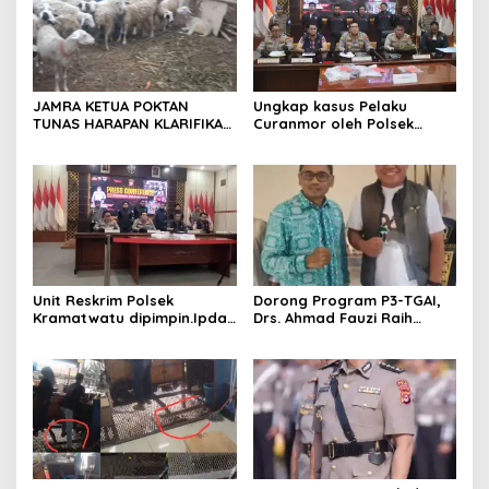
JAMRA KETUA POKTAN
Ungkap kasus Pelaku
TUNAS HARAPAN KLARIFIKASI
Curanmor oleh Polsek
ADANYA DUGAAN UPPO
Kramatwatu Polresta
KERBAU DI JUAL
Serang Kota
Unit Reskrim Polsek
Dorong Program P3-TGAI,
Kramatwatu dipimpin.Ipda
Drs. Ahmad Fauzi Raih
Andi Setiiawan SH, MH
Apresiasi dari P3A Bintang
bersama anggota saat itu
Sanga, Desa Koroncong
segera melakukan olah tkp
dan pengejaran terhadap
pelaku.