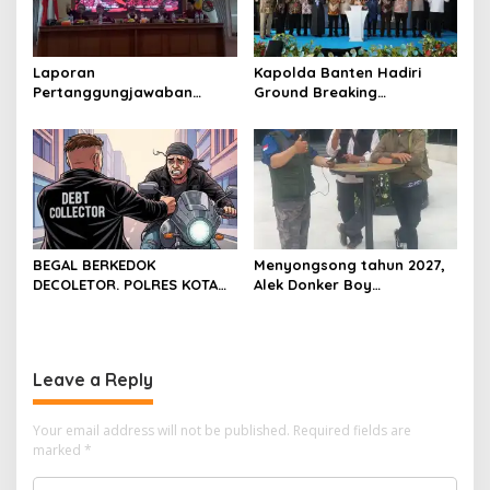
Laporan
Kapolda Banten Hadiri
Pertanggungjawaban
Ground Breaking
Diserahkan, Pembubaran
Pembangunan Gedung
Panitia Milad KKPMP ke-15
Kantor DPD RI di Ibu Kota
Resmi Ditutup
Provinsi Banten
BEGAL BERKEDOK
Menyongsong tahun 2027,
DECOLETOR. POLRES KOTA
Alek Donker Boy
BOGOR HARUS TINDAK
London,pimpinan media
TEGAS
SerangPost.com, mengajak
seluruh jajaran untuk terus
meningkatkan
Leave a Reply
profesionalisme dalam
menjalankan tugas
jurnalistik
Your email address will not be published.
Required fields are
marked
*