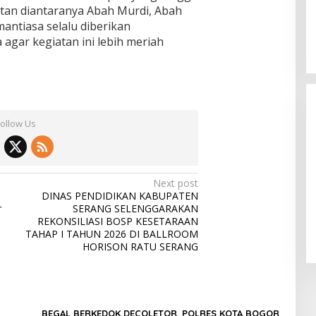
atan diantaranya Abah Murdi, Abah
ntiasa selalu diberikan
gar kegiatan ini lebih meriah
Follow Us
Next post
Dicopot DPP PPP, Subadri Tolak
DINAS PENDIDIKAN KABUPATEN
Plt DPW Banten dan Siap Gugat
r
SERANG SELENGGARAKAN
REKONSILIASI BOSP KESETARAAN
ke Jalur Hukum
In Politik
|
31 January 2026
TAHAP I TAHUN 2026 DI BALLROOM
HORISON RATU SERANG
BEGAL BERKEDOK DECOLETOR. POLRES KOTA BOGOR