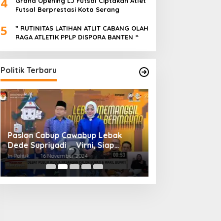
4
Grand Opening LJ Futsal Ciptakan Atlet
Futsal Berprestasi Kota Serang
5
” RUTINITAS LATIHAN ATLIT CABANG OLAH
RAGA ATLETIK PPLP DISPORA BANTEN “
Politik Terbaru
Paslon Cabup Cawabup Lebak
BIMTEK KORDES 
Dede Supriyadi _ Virni, Siap
SEKABUPATEN SE
Realisasikan Program
CIKONENG KEC A
In Politik
|
16 November 2024
In Politik
|
4 November
BANTEN