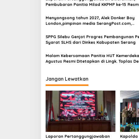
Pembubaran Panitia Milad KKPMP ke-15 Resm
Ditutup
Menyongsong tahun 2027, Alek Donker Boy
London,pimpinan media SerangPost.com,
mengajak seluruh jajaran untuk terus
meningkatkan profesionalisme dalam menja
SPPG Silebu Genjot Progres Pembangunan P
tugas jurnalistik
Syarat SLHS dari Dinkes Kabupaten Serang
Malam Kebersamaan Panitia HUT Kemerdeka
Agustus Resmi Ditetapkan di Lingk. Toplas D
Silebu Kec .Kragilan
Jangan Lewatkan
Laporan Pertanggungjawaban
Kapolda 