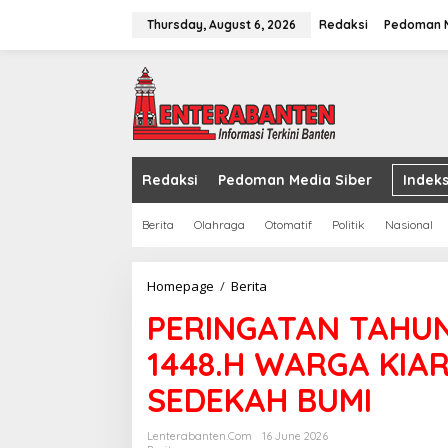
Skip
to
Thursday, August 6, 2026
Redaksi
Pedoman M
content
Redaksi
Pedoman Media Siber
Indeks
Berita
Olahraga
Otomatif
Politik
Nasional
PERINGATAN
Homepage
/
Berita
TAHUN
PERINGATAN TAHUN
BARU
ISLAM
1448.H WARGA KI
1
MUHARAM
SEDEKAH BUMI
1448.H
WARGA
KIARA
Lenterabanten.com
16 June 2026
MENGADAKAN