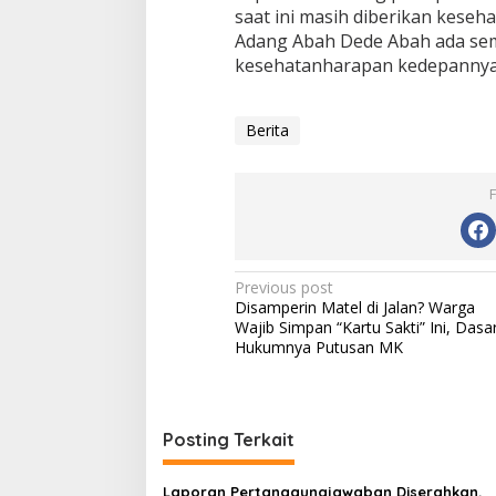
saat ini masih diberikan keseh
Adang Abah Dede Abah ada sema
kesehatanharapan kedepannya a
Berita
Post
Previous post
Disamperin Matel di Jalan? Warga
navigation
Wajib Simpan “Kartu Sakti” Ini, Dasa
Hukumnya Putusan MK
Posting Terkait
Laporan Pertanggungjawaban Diserahkan,