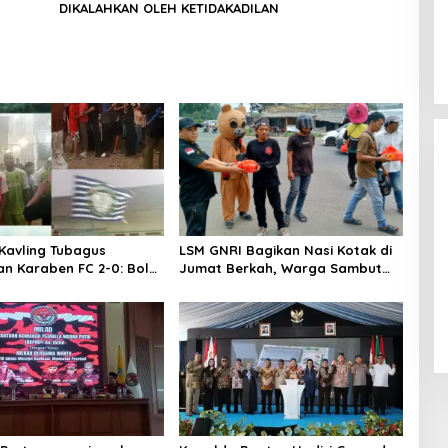
DIKALAHKAN OLEH KETIDAKADILAN
lankan
Kavling Tubagus
LSM GNRI Bagikan Nasi Kotak di
n Karaben FC 2-0: Bola
Jumat Berkah, Warga Sambut
Dicopot DPP PPP, Subadri Tolak
 Jembatan
Antusias
Plt DPW Banten dan Siap Gugat
maan Warga Sindang
ke Jalur Hukum
In Politik
|
31 January 2026