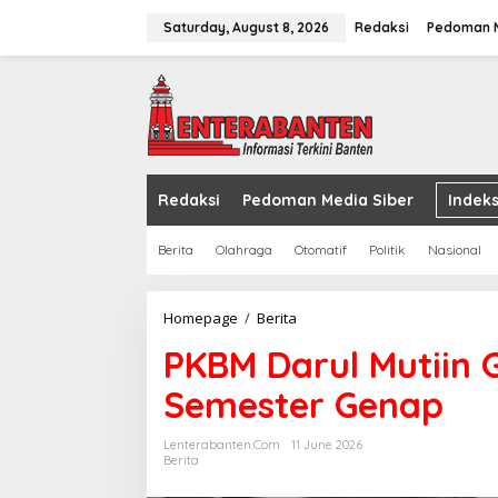
Skip
to
Saturday, August 8, 2026
Redaksi
Pedoman M
content
Redaksi
Pedoman Media Siber
Indeks
Berita
Olahraga
Otomatif
Politik
Nasional
PKBM
Homepage
/
Berita
Darul
PKBM Darul Mutiin 
Mutiin
Gelar
Semester Genap
Asesmen
Akhir
Semester
Lenterabanten.com
11 June 2026
Genap
Berita