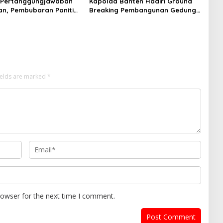
 Pertanggungjawaban
Kapolda Banten Hadiri Ground
an, Pembubaran Panitia
Breaking Pembangunan Gedung
PMP ke-15 Resmi Ditutup
Kantor DPD RI di Ibu Kota
Provinsi Banten
ields are marked
*
rowser for the next time I comment.