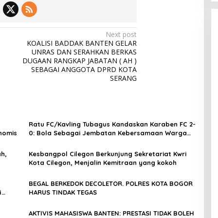
Next post
KOALISI BADDAK BANTEN GELAR
UNRAS DAN SERAHKAN BERKAS
DUGAAN RANGKAP JABATAN ( AH )
SEBAGAI ANGGOTA DPRD KOTA
SERANG
Ratu FC/Kavling Tubagus Kandaskan Karaben FC 2-
nomis
0: Bola Sebagai Jembatan Kebersamaan Warga
Sindang Heula
h,
Kesbangpol Cilegon Berkunjung Sekretariat Kwri
Kota Cilegon, Menjalin Kemitraan yang kokoh
BEGAL BERKEDOK DECOLETOR. POLRES KOTA BOGOR
i
HARUS TINDAK TEGAS
AKTIVIS MAHASISWA BANTEN: PRESTASI TIDAK BOLEH