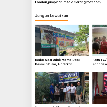
London,pimpinan media SerangPost.com,
mengajak seluruh jajaran untuk terus
meningkatkan profesionalisme dalam menja
tugas jurnalistik
Jangan Lewatkan
Kedai Nasi Uduk Mama Dabill
Ratu FC/
Resmi Dibuka, Hadirkan
Kandaska
Kelezatan Khas dengan Harga
Sebagai
Ekonomis
Kebersa
Heula