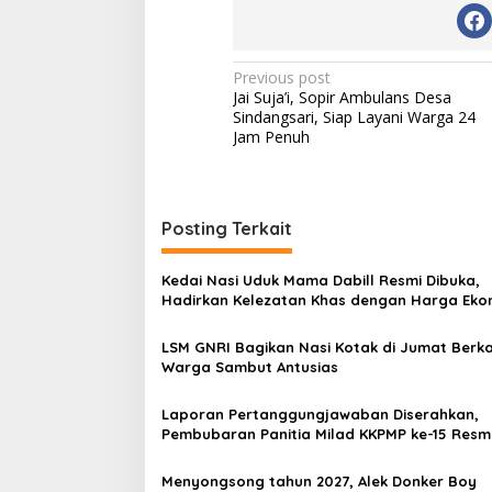
Post
Previous post
Jai Suja’i, Sopir Ambulans Desa
navigation
Sindangsari, Siap Layani Warga 24
Jam Penuh
Posting Terkait
Kedai Nasi Uduk Mama Dabill Resmi Dibuka,
Hadirkan Kelezatan Khas dengan Harga Eko
LSM GNRI Bagikan Nasi Kotak di Jumat Berka
Warga Sambut Antusias
Laporan Pertanggungjawaban Diserahkan,
Pembubaran Panitia Milad KKPMP ke-15 Resm
Ditutup
Menyongsong tahun 2027, Alek Donker Boy