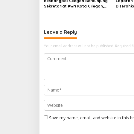
Kesbangpol Cilegon Berkunjung
Laporan
Sekretariat Kwri Kota Cilegon,
Diserahk
Menjalin Kemitraan yang kokoh
Milad KK
Leave a Reply
Your email address will not be published.
Required f
Save my name, email, and website in this b