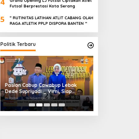
4
Grand Opening LJ Futsal Ciptakan Atlet
Futsal Berprestasi Kota Serang
5
” RUTINITAS LATIHAN ATLIT CABANG OLAH
RAGA ATLETIK PPLP DISPORA BANTEN “
Politik Terbaru
Paslon Cabup Cawabup Lebak
BIMTEK KORDES 
Dede Supriyadi _ Virni, Siap
SEKABUPATEN SE
Realisasikan Program
CIKONENG KEC A
In Politik
|
16 November 2024
In Politik
|
4 November
BANTEN