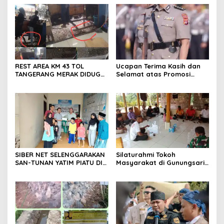
bersama anggota saat itu
Sanga, Desa Koroncong
segera melakukan olah tkp
dan pengejaran terhadap
pelaku.
REST AREA KM 43 TOL
Ucapan Terima Kasih dan
TANGERANG MERAK DIDUGA
Selamat atas Promosi
ABAIKAN K3 BAHAYAKAN
Jabatan dari Mahasiswa
PEKERJA DAN
Banten Dan Amon
PENGUNJUANG
SIBER NET SELENGGARAKAN
Silaturahmi Tokoh
SAN-TUNAN YATIM PIATU DI
Masyarakat di Gunungsari,
BANTARWANGI, WUJUDKAN
Warga Sepakat Dukung
KEPEDULIAN SOSIAL
Pengawasan dan
Keberadaan PT Peternakan
Ayam Gunungsari Utama