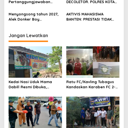
Pertanggungjawaban
DECOLETOR. POLRES KOTA
Diserahkan, Pembubaran
BOGOR HARUS TINDAK
Panitia Milad KKPMP ke-15
TEGAS
Menyongsong tahun 2027,
AKTIVIS MAHASISWA
Resmi Ditutup
Alek Donker Boy
BANTEN: PRESTASI TIDAK
London,pimpinan media
BOLEH DIKALAHKAN OLEH
SerangPost.com, mengajak
KETIDAKADILAN
seluruh jajaran untuk terus
Jangan Lewatkan
meningkatkan
profesionalisme dalam
menjalankan tugas
jurnalistik
Kedai Nasi Uduk Mama
Ratu FC/Kavling Tubagus
Dabill Resmi Dibuka,
Kandaskan Karaben FC 2-0:
Hadirkan Kelezatan Khas
Bola Sebagai Jembatan
dengan Harga Ekonomis
Kebersamaan Warga
Sindang Heula