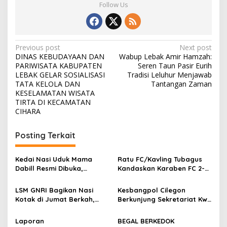
Follow Us
Post
Previous post
Next post
DINAS KEBUDAYAAN DAN
Wabup Lebak Amir Hamzah:
navigation
PARIWISATA KABUPATEN
Seren Taun Pasir Eurih
LEBAK GELAR SOSIALISASI
Tradisi Leluhur Menjawab
TATA KELOLA DAN
Tantangan Zaman
KESELAMATAN WISATA
TIRTA DI KECAMATAN
CIHARA
Posting Terkait
Kedai Nasi Uduk Mama
Ratu FC/Kavling Tubagus
Dabill Resmi Dibuka,
Kandaskan Karaben FC 2-0:
Hadirkan Kelezatan Khas
Bola Sebagai Jembatan
dengan Harga Ekonomis
Kebersamaan Warga
LSM GNRI Bagikan Nasi
Kesbangpol Cilegon
Sindang Heula
Kotak di Jumat Berkah,
Berkunjung Sekretariat Kwri
Warga Sambut Antusias
Kota Cilegon, Menjalin
Kemitraan yang kokoh
Laporan
BEGAL BERKEDOK