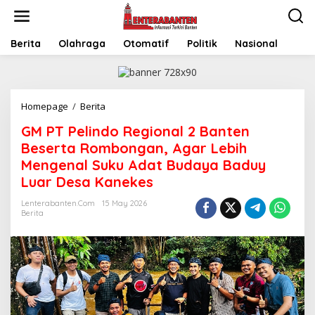
Skip
to
content
Berita
Olahraga
Otomatif
Politik
Nasional
GM
Homepage
/
Berita
PT
GM PT Pelindo Regional 2 Banten
Pelindo
Regional
Beserta Rombongan, Agar Lebih
2
Mengenal Suku Adat Budaya Baduy
Banten
Luar Desa Kanekes
Beserta
Rombongan,
Lenterabanten.com
15 May 2026
Agar
Berita
Lebih
Mengenal
Suku
Adat
Budaya
Baduy
Luar
Desa