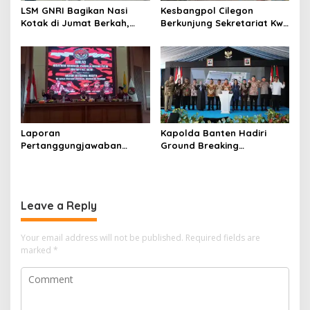
LSM GNRI Bagikan Nasi
Kesbangpol Cilegon
Kotak di Jumat Berkah,
Berkunjung Sekretariat Kwri
Warga Sambut Antusias
Kota Cilegon, Menjalin
Kemitraan yang kokoh
Laporan
Kapolda Banten Hadiri
Pertanggungjawaban
Ground Breaking
Diserahkan, Pembubaran
Pembangunan Gedung
Panitia Milad KKPMP ke-15
Kantor DPD RI di Ibu Kota
Resmi Ditutup
Provinsi Banten
Leave a Reply
Your email address will not be published.
Required fields are
marked
*