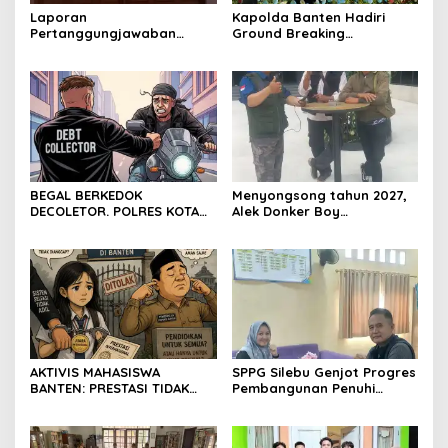
Laporan
Kapolda Banten Hadiri
Pertanggungjawaban
Ground Breaking
Diserahkan, Pembubaran
Pembangunan Gedung
Panitia Milad KKPMP ke-15
Kantor DPD RI di Ibu Kota
Resmi Ditutup
Provinsi Banten
BEGAL BERKEDOK
Menyongsong tahun 2027,
DECOLETOR. POLRES KOTA
Alek Donker Boy
BOGOR HARUS TINDAK
London,pimpinan media
TEGAS
SerangPost.com, mengajak
seluruh jajaran untuk terus
meningkatkan
profesionalisme dalam
menjalankan tugas
jurnalistik
AKTIVIS MAHASISWA
SPPG Silebu Genjot Progres
BANTEN: PRESTASI TIDAK
Pembangunan Penuhi
BOLEH DIKALAHKAN OLEH
Syarat SLHS dari Dinkes
KETIDAKADILAN
Kabupaten Serang