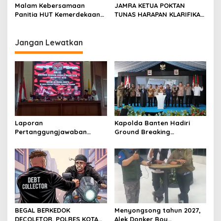
Kabupaten Serang
Temu Kangen
Malam Kebersamaan
JAMRA KETUA POKTAN
menjalankan tugas
Panitia HUT Kemerdekaan
TUNAS HARAPAN KLARIFIKASI
jurnalistik
17 Agustus Resmi
ADANYA DUGAAN UPPO
Ditetapkan di Lingk. Toplas
KERBAU DI JUAL
Desa Silebu Kec .Kragilan
Jangan Lewatkan
Laporan
Kapolda Banten Hadiri
Pertanggungjawaban
Ground Breaking
Diserahkan, Pembubaran
Pembangunan Gedung
Panitia Milad KKPMP ke-15
Kantor DPD RI di Ibu Kota
Resmi Ditutup
Provinsi Banten
BEGAL BERKEDOK
Menyongsong tahun 2027,
DECOLETOR. POLRES KOTA
Alek Donker Boy