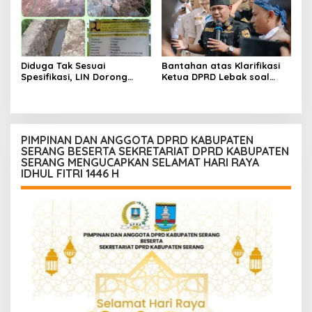
Diduga Tak Sesuai
Bantahan atas Klarifikasi
Spesifikasi, LIN Dorong
Ketua DPRD Lebak soal
Inspektorat Audit
Kasus Uun, Arwan:
Pekerjaan P3A Sabrang
Klarifikasi Diperbolehkan
Dahu Desa Awilega
namun Mengaburkan Fakta
Harus Terima
Konsekuensinya
PIMPINAN DAN ANGGOTA DPRD KABUPATEN
SERANG BESERTA SEKRETARIAT DPRD KABUPATEN
SERANG MENGUCAPKAN SELAMAT HARI RAYA
IDHUL FITRI 1446 H