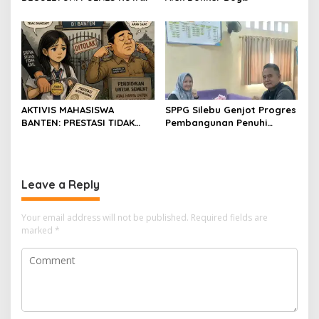
BOGOR HARUS TINDAK
London,pimpinan media
TEGAS
SerangPost.com, mengajak
seluruh jajaran untuk terus
meningkatkan
profesionalisme dalam
menjalankan tugas
jurnalistik
AKTIVIS MAHASISWA
SPPG Silebu Genjot Progres
BANTEN: PRESTASI TIDAK
Pembangunan Penuhi
BOLEH DIKALAHKAN OLEH
Syarat SLHS dari Dinkes
KETIDAKADILAN
Kabupaten Serang
Leave a Reply
Your email address will not be published.
Required fields are
marked
*