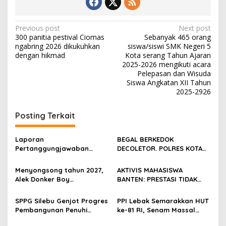
Post
Previous post
Next post
300 panitia pestival Ciomas
Sebanyak 465 orang
navigation
ngabring 2026 dikukuhkan
siswa/siswi SMK Negeri 5
dengan hikmad
Kota serang Tahun Ajaran
2025-2026 mengikuti acara
Pelepasan dan Wisuda
Siswa Angkatan XII Tahun
2025-2926
Posting Terkait
Laporan
BEGAL BERKEDOK
Pertanggungjawaban
DECOLETOR. POLRES KOTA
Diserahkan, Pembubaran
BOGOR HARUS TINDAK
Panitia Milad KKPMP ke-15
TEGAS
Menyongsong tahun 2027,
AKTIVIS MAHASISWA
Resmi Ditutup
Alek Donker Boy
BANTEN: PRESTASI TIDAK
London,pimpinan media
BOLEH DIKALAHKAN OLEH
SerangPost.com, mengajak
KETIDAKADILAN
SPPG Silebu Genjot Progres
PPI Lebak Semarakkan HUT
seluruh jajaran untuk terus
Pembangunan Penuhi
ke-81 RI, Senam Massal
meningkatkan
Syarat SLHS dari Dinkes
Jadi Ajang Silaturahmi dan
profesionalisme dalam