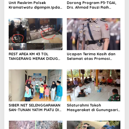
Unit Reskrim Polsek
Dorong Program P3-TGAI,
Kramatwatu dipimpin.Ipda
Drs. Ahmad Fauzi Raih
Andi Setiiawan SH, MH
Apresiasi dari P3A Bintang
bersama anggota saat itu
Sanga, Desa Koroncong
segera melakukan olah tkp
dan pengejaran terhadap
pelaku.
REST AREA KM 43 TOL
Ucapan Terima Kasih dan
TANGERANG MERAK DIDUGA
Selamat atas Promosi
ABAIKAN K3 BAHAYAKAN
Jabatan dari Mahasiswa
PEKERJA DAN
Banten Dan Amon
PENGUNJUANG
SIBER NET SELENGGARAKAN
Silaturahmi Tokoh
SAN-TUNAN YATIM PIATU DI
Masyarakat di Gunungsari,
BANTARWANGI, WUJUDKAN
Warga Sepakat Dukung
KEPEDULIAN SOSIAL
Pengawasan dan
Keberadaan PT Peternakan
Ayam Gunungsari Utama