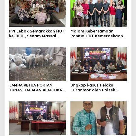
PPI Lebak Semarakkan HUT
Malam Kebersamaan
ke-81 RI, Senam Massal
Panitia HUT Kemerdekaan
Jadi Ajang Silaturahmi dan
17 Agustus Resmi
Temu Kangen
Ditetapkan di Lingk. Toplas
Desa Silebu Kec .Kragilan
JAMRA KETUA POKTAN
Ungkap kasus Pelaku
TUNAS HARAPAN KLARIFIKASI
Curanmor oleh Polsek
ADANYA DUGAAN UPPO
Kramatwatu Polresta
KERBAU DI JUAL
Serang Kota