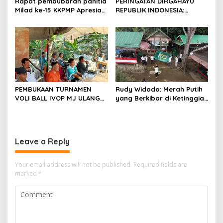
Rapat pembubaran panitia
PERINGATAN DIRGAHAYU
Milad ke-15 KKPMP Apresiasi
REPUBLIK INDONESIA:
Kekompakan Panitia dan
PEMUDA GALAXY SILEBU
Ajak Perkuat Solidaritas
PASULUHAN SIAP
Organisasi bertempat
MERIAHKAN HUT KE-81
Kubang Laban Jombang
Cilegon Rm Sate Bebek
Nong ViNY.
PEMBUKAAN TURNAMEN
Rudy Widodo: Merah Putih
VOLI BALL IVOP MJ ULANG
yang Berkibar di Ketinggian
TAHUN KE II BERLANGSUNG
adalah Pengingat Cita-cita
MERIAH, KEPALA DESA
Bangsa
MEKARJAYA HADIR BERIKAN
DUKUNGAN
Leave a Reply
Your email address will not be published.
Required fields are
marked
*