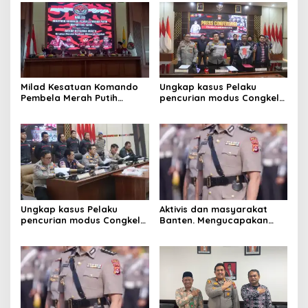
MEKARJAYA HADIR BERIKAN
DUKUNGAN
Milad Kesatuan Komando
Ungkap kasus Pelaku
Pembela Merah Putih
pencurian modus Congkel
(KKPMP) “MEKAR BERSAMA
Jendela berhasil
WAKTU: 15 Tahun Merajut
diamankan
Dedikasi, Mencetak
Prestasi”
Ungkap kasus Pelaku
Aktivis dan masyarakat
pencurian modus Congkel
Banten. Mengucapakan
Jendela berhasil
selamat dan sukses
diamankan
kepada Kombes pol.Atot
Irawan ,S.I.K.M.M .Sebagai
kabiro logistik Polda
Lampung