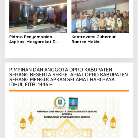
Memberantas Korupsi
KKPMP Markas Daerah Kota
Serang
Pidato Penyampaian
Kontroversi Gubernur
Aspirasi Masyarakat Di
Banten Makin
Hadapan Rapat Komisi 5
Menggantung, Aktivis Desak
DPRD Provinsi Banten
Transparansi dan
Kepastian Hukum
PIMPINAN DAN ANGGOTA DPRD KABUPATEN
SERANG BESERTA SEKRETARIAT DPRD KABUPATEN
SERANG MENGUCAPKAN SELAMAT HARI RAYA
IDHUL FITRI 1446 H