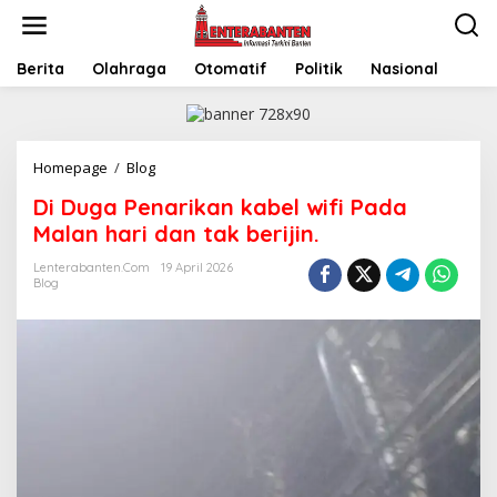
Skip
to
content
Berita
Olahraga
Otomatif
Politik
Nasional
Di
Homepage
/
Blog
Duga
Di Duga Penarikan kabel wifi Pada
Penarikan
kabel
Malan hari dan tak berijin.
wifi
Pada
Lenterabanten.com
19 April 2026
Blog
Malan
hari
dan
tak
berijin.