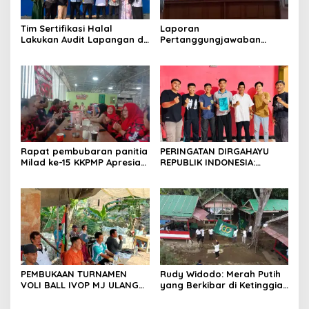
Tim Sertifikasi Halal
Laporan
Lakukan Audit Lapangan di
Pertanggungjawaban
Dapur SPPG Silebu
Diserahkan, Pembubaran
Panitia Milad KKPMP ke-15
Resmi Ditutup
Rapat pembubaran panitia
PERINGATAN DIRGAHAYU
Milad ke-15 KKPMP Apresiasi
REPUBLIK INDONESIA:
Kekompakan Panitia dan
PEMUDA GALAXY SILEBU
Ajak Perkuat Solidaritas
PASULUHAN SIAP
Organisasi bertempat
MERIAHKAN HUT KE-81
Kubang Laban Jombang
Cilegon Rm Sate Bebek
Nong ViNY.
PEMBUKAAN TURNAMEN
Rudy Widodo: Merah Putih
VOLI BALL IVOP MJ ULANG
yang Berkibar di Ketinggian
TAHUN KE II BERLANGSUNG
adalah Pengingat Cita-cita
MERIAH, KEPALA DESA
Bangsa