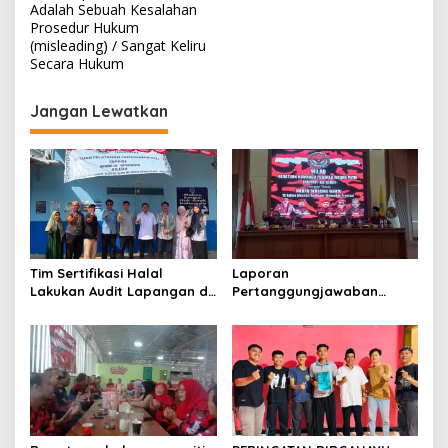
Adalah Sebuah Kesalahan
Prosedur Hukum
(misleading) / Sangat Keliru
Secara Hukum
Jangan Lewatkan
Tim Sertifikasi Halal
Laporan
Lakukan Audit Lapangan di
Pertanggungjawaban
Dapur SPPG Silebu
Diserahkan, Pembubaran
Panitia Milad KKPMP ke-15
Resmi Ditutup