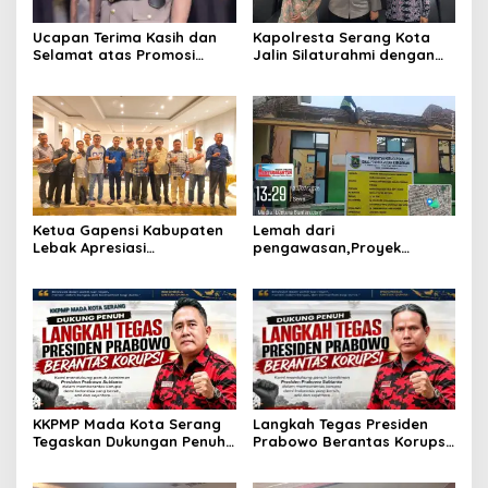
Ucapan Terima Kasih dan
Kapolresta Serang Kota
Selamat atas Promosi
Jalin Silaturahmi dengan
Jabatan dari ketua kwri
Ketua Pengadilan Negeri
kota serang provinsi
Serang, Perkuat Sinergitas
Banten,
Antar Lembaga
Ketua Gapensi Kabupaten
Lemah dari
Lebak Apresiasi
pengawasan,Proyek
Penyelenggaraan Jambore
rehabilitas gedung sekolah
Nasional Pemuda
di duga abaikan k3
Ketahanan Pangan “Dari
Banten untuk Indonesia”
KKPMP Mada Kota Serang
Langkah Tegas Presiden
Tegaskan Dukungan Penuh
Prabowo Berantas Korupsi
dan Siap Kawal Langkah
Jadi Angin Segar,
Tegas Presiden Prabowo
Dukungan Penuh dari