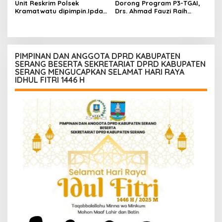
Unit Reskrim Polsek
Dorong Program P3-TGAI,
Kramatwatu dipimpin.Ipda
Drs. Ahmad Fauzi Raih
Andi Setiiawan SH, MH
Apresiasi dari P3A Bintang
bersama anggota saat itu
Sanga, Desa Koroncong
segera melakukan olah tkp
dan pengejaran terhadap
pelaku.
PIMPINAN DAN ANGGOTA DPRD KABUPATEN
SERANG BESERTA SEKRETARIAT DPRD KABUPATEN
SERANG MENGUCAPKAN SELAMAT HARI RAYA
IDHUL FITRI 1446 H