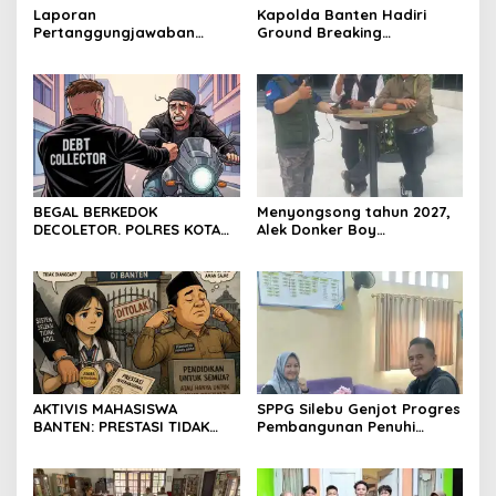
Laporan
Kapolda Banten Hadiri
Pertanggungjawaban
Ground Breaking
Diserahkan, Pembubaran
Pembangunan Gedung
Panitia Milad KKPMP ke-15
Kantor DPD RI di Ibu Kota
Resmi Ditutup
Provinsi Banten
BEGAL BERKEDOK
Menyongsong tahun 2027,
DECOLETOR. POLRES KOTA
Alek Donker Boy
BOGOR HARUS TINDAK
London,pimpinan media
TEGAS
SerangPost.com, mengajak
seluruh jajaran untuk terus
meningkatkan
profesionalisme dalam
menjalankan tugas
jurnalistik
AKTIVIS MAHASISWA
SPPG Silebu Genjot Progres
BANTEN: PRESTASI TIDAK
Pembangunan Penuhi
BOLEH DIKALAHKAN OLEH
Syarat SLHS dari Dinkes
KETIDAKADILAN
Kabupaten Serang