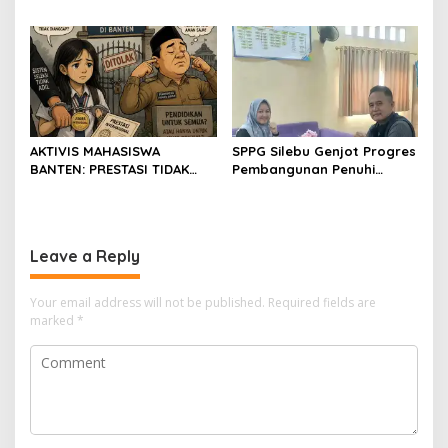
BOGOR HARUS TINDAK
London,pimpinan media
TEGAS
SerangPost.com, mengajak
seluruh jajaran untuk terus
meningkatkan
profesionalisme dalam
menjalankan tugas
jurnalistik
AKTIVIS MAHASISWA
SPPG Silebu Genjot Progres
BANTEN: PRESTASI TIDAK
Pembangunan Penuhi
BOLEH DIKALAHKAN OLEH
Syarat SLHS dari Dinkes
KETIDAKADILAN
Kabupaten Serang
Leave a Reply
Your email address will not be published.
Required fields are
marked
*