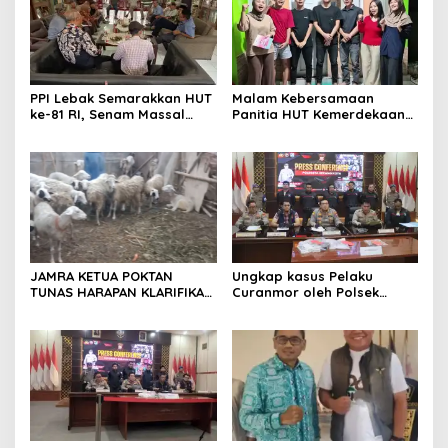
PPI Lebak Semarakkan HUT
Malam Kebersamaan
ke-81 RI, Senam Massal
Panitia HUT Kemerdekaan
Jadi Ajang Silaturahmi dan
17 Agustus Resmi
Temu Kangen
Ditetapkan di Lingk. Toplas
Desa Silebu Kec .Kragilan
JAMRA KETUA POKTAN
Ungkap kasus Pelaku
TUNAS HARAPAN KLARIFIKASI
Curanmor oleh Polsek
ADANYA DUGAAN UPPO
Kramatwatu Polresta
KERBAU DI JUAL
Serang Kota