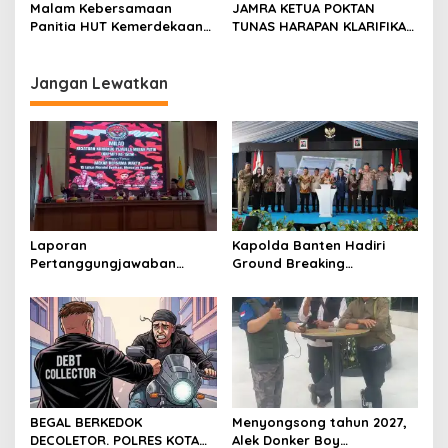
Kabupaten Serang
Temu Kangen
Malam Kebersamaan
JAMRA KETUA POKTAN
menjalankan tugas
Panitia HUT Kemerdekaan
TUNAS HARAPAN KLARIFIKASI
jurnalistik
17 Agustus Resmi
ADANYA DUGAAN UPPO
Ditetapkan di Lingk. Toplas
KERBAU DI JUAL
Desa Silebu Kec .Kragilan
Jangan Lewatkan
Laporan
Kapolda Banten Hadiri
Pertanggungjawaban
Ground Breaking
Diserahkan, Pembubaran
Pembangunan Gedung
Panitia Milad KKPMP ke-15
Kantor DPD RI di Ibu Kota
Resmi Ditutup
Provinsi Banten
BEGAL BERKEDOK
Menyongsong tahun 2027,
DECOLETOR. POLRES KOTA
Alek Donker Boy