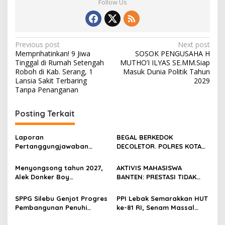
Follow Us
Post
Previous post
Next post
Memprihatinkan! 9 Jiwa
SOSOK PENGUSAHA H
navigation
Tinggal di Rumah Setengah
MUTHO’I ILYAS SE.MM.Siap
Roboh di Kab. Serang, 1
Masuk Dunia Politik Tahun
Lansia Sakit Terbaring
2029
Tanpa Penanganan
Posting Terkait
Laporan
BEGAL BERKEDOK
Pertanggungjawaban
DECOLETOR. POLRES KOTA
Diserahkan, Pembubaran
BOGOR HARUS TINDAK
Panitia Milad KKPMP ke-15
TEGAS
Menyongsong tahun 2027,
AKTIVIS MAHASISWA
Resmi Ditutup
Alek Donker Boy
BANTEN: PRESTASI TIDAK
London,pimpinan media
BOLEH DIKALAHKAN OLEH
SerangPost.com, mengajak
KETIDAKADILAN
SPPG Silebu Genjot Progres
PPI Lebak Semarakkan HUT
seluruh jajaran untuk terus
Pembangunan Penuhi
ke-81 RI, Senam Massal
meningkatkan
Syarat SLHS dari Dinkes
Jadi Ajang Silaturahmi dan
profesionalisme dalam