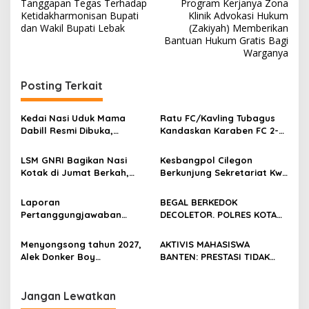
navigation
Tanggapan Tegas Terhadap
Program Kerjanya Zona
Ketidakharmonisan Bupati
Klinik Advokasi Hukum
dan Wakil Bupati Lebak
(Zakiyah) Memberikan
Bantuan Hukum Gratis Bagi
Warganya
Posting Terkait
Kedai Nasi Uduk Mama
Ratu FC/Kavling Tubagus
Dabill Resmi Dibuka,
Kandaskan Karaben FC 2-0:
Hadirkan Kelezatan Khas
Bola Sebagai Jembatan
dengan Harga Ekonomis
Kebersamaan Warga
LSM GNRI Bagikan Nasi
Kesbangpol Cilegon
Sindang Heula
Kotak di Jumat Berkah,
Berkunjung Sekretariat Kwri
Warga Sambut Antusias
Kota Cilegon, Menjalin
Kemitraan yang kokoh
Laporan
BEGAL BERKEDOK
Pertanggungjawaban
DECOLETOR. POLRES KOTA
Diserahkan, Pembubaran
BOGOR HARUS TINDAK
Panitia Milad KKPMP ke-15
TEGAS
Menyongsong tahun 2027,
AKTIVIS MAHASISWA
Resmi Ditutup
Alek Donker Boy
BANTEN: PRESTASI TIDAK
London,pimpinan media
BOLEH DIKALAHKAN OLEH
SerangPost.com, mengajak
KETIDAKADILAN
seluruh jajaran untuk terus
Jangan Lewatkan
meningkatkan