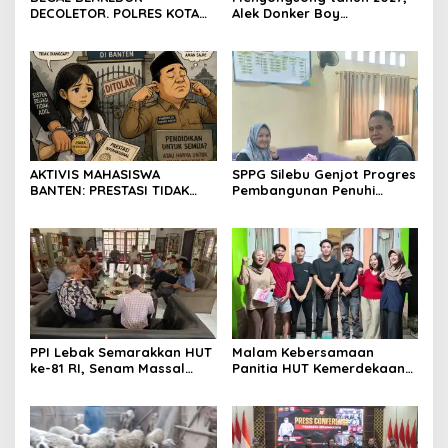
DECOLETOR. POLRES KOTA
Alek Donker Boy
BOGOR HARUS TINDAK
London,pimpinan media
TEGAS
SerangPost.com, mengajak
seluruh jajaran untuk terus
meningkatkan
profesionalisme dalam
menjalankan tugas
jurnalistik
AKTIVIS MAHASISWA
SPPG Silebu Genjot Progres
BANTEN: PRESTASI TIDAK
Pembangunan Penuhi
BOLEH DIKALAHKAN OLEH
Syarat SLHS dari Dinkes
KETIDAKADILAN
Kabupaten Serang
PPI Lebak Semarakkan HUT
Malam Kebersamaan
ke-81 RI, Senam Massal
Panitia HUT Kemerdekaan
Jadi Ajang Silaturahmi dan
17 Agustus Resmi
Temu Kangen
Ditetapkan di Lingk. Toplas
Desa Silebu Kec .Kragilan