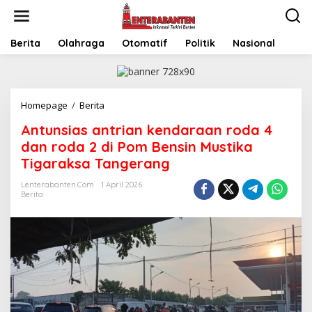
Skip
to
content
Berita
Olahraga
Otomatif
Politik
Nasional
Antunsias
Homepage
/
Berita
antrian
Antunsias antrian kendaraan roda 4
kendaraan
roda
dan roda 2 di Pom Bensin Mustika
4
Tigaraksa Tangerang
dan
roda
Lenterabanten.com
1 April 2026
2
Berita
di
Pom
Bensin
Mustika
Tigaraksa
Tangerang