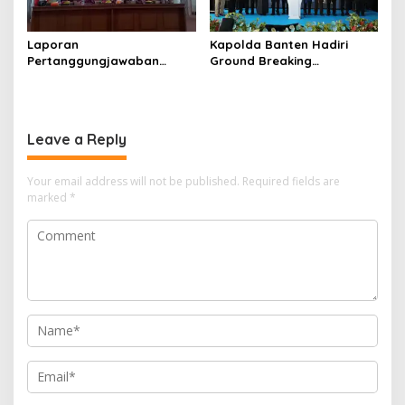
Laporan
Kapolda Banten Hadiri
Pertanggungjawaban
Ground Breaking
Diserahkan, Pembubaran
Pembangunan Gedung
Panitia Milad KKPMP ke-15
Kantor DPD RI di Ibu Kota
Resmi Ditutup
Provinsi Banten
Leave a Reply
Your email address will not be published.
Required fields are
marked
*