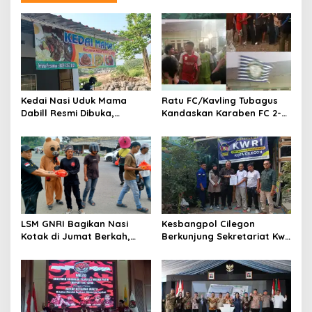
profesionalisme dalam
menjalankan tugas
jurnalistik
Kedai Nasi Uduk Mama
Ratu FC/Kavling Tubagus
Dabill Resmi Dibuka,
Kandaskan Karaben FC 2-0:
Hadirkan Kelezatan Khas
Bola Sebagai Jembatan
dengan Harga Ekonomis
Kebersamaan Warga
Sindang Heula
LSM GNRI Bagikan Nasi
Kesbangpol Cilegon
Kotak di Jumat Berkah,
Berkunjung Sekretariat Kwri
Warga Sambut Antusias
Kota Cilegon, Menjalin
Kemitraan yang kokoh