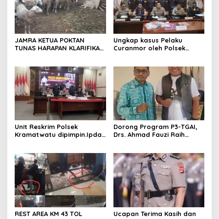
JAMRA KETUA POKTAN
Ungkap kasus Pelaku
TUNAS HARAPAN KLARIFIKASI
Curanmor oleh Polsek
ADANYA DUGAAN UPPO
Kramatwatu Polresta
KERBAU DI JUAL
Serang Kota
Unit Reskrim Polsek
Dorong Program P3-TGAI,
Kramatwatu dipimpin.Ipda
Drs. Ahmad Fauzi Raih
Andi Setiiawan SH, MH
Apresiasi dari P3A Bintang
bersama anggota saat itu
Sanga, Desa Koroncong
segera melakukan olah tkp
dan pengejaran terhadap
pelaku.
REST AREA KM 43 TOL
Ucapan Terima Kasih dan