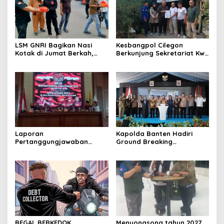
LSM GNRI Bagikan Nasi
Kesbangpol Cilegon
Kotak di Jumat Berkah,
Berkunjung Sekretariat Kwri
Warga Sambut Antusias
Kota Cilegon, Menjalin
Kemitraan yang kokoh
Laporan
Kapolda Banten Hadiri
Pertanggungjawaban
Ground Breaking
Diserahkan, Pembubaran
Pembangunan Gedung
Panitia Milad KKPMP ke-15
Kantor DPD RI di Ibu Kota
Resmi Ditutup
Provinsi Banten
BEGAL BERKEDOK
Menyongsong tahun 2027,