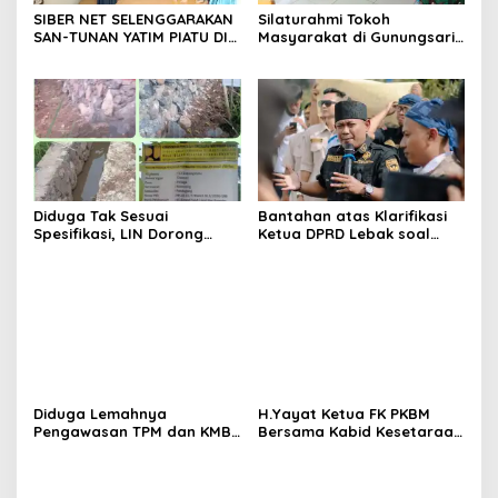
SIBER NET SELENGGARAKAN
Silaturahmi Tokoh
SAN-TUNAN YATIM PIATU DI
Masyarakat di Gunungsari,
BANTARWANGI, WUJUDKAN
Warga Sepakat Dukung
KEPEDULIAN SOSIAL
Pengawasan dan
Keberadaan PT Peternakan
Ayam Gunungsari Utama
Diduga Tak Sesuai
Bantahan atas Klarifikasi
Spesifikasi, LIN Dorong
Ketua DPRD Lebak soal
Inspektorat Audit
Kasus Uun, Arwan:
Pekerjaan P3A Sabrang
Klarifikasi Diperbolehkan
Dahu Desa Awilega
namun Mengaburkan Fakta
Harus Terima
Konsekuensinya
Diduga Lemahnya
H.Yayat Ketua FK PKBM
Pengawasan TPM dan KMB
Bersama Kabid Kesetaraan
Memicu Pekerjaan P3A
Hadiri Acara Hari Anak
Bintang Sanga Desa
Nasional Ke-42
Koroncong tidak Sesuai