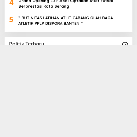
4
Grand Opening LJ Futsal Ciptakan Atlet Futsal
Berprestasi Kota Serang
5
” RUTINITAS LATIHAN ATLIT CABANG OLAH RAGA
ATLETIK PPLP DISPORA BANTEN “
Politik Terbaru
Paslon Cabup Cawabup Lebak Dede Supriyadi
B
_ Virni, Siap Realisasikan Program
S
A
In Politik
|
16 November 2024
In 