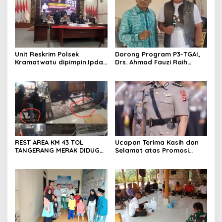
Unit Reskrim Polsek
Dorong Program P3-TGAI,
Kramatwatu dipimpin.Ipda
Drs. Ahmad Fauzi Raih
Andi Setiiawan SH, MH
Apresiasi dari P3A Bintang
bersama anggota saat itu
Sanga, Desa Koroncong
segera melakukan olah tkp
dan pengejaran terhadap
pelaku.
REST AREA KM 43 TOL
Ucapan Terima Kasih dan
TANGERANG MERAK DIDUGA
Selamat atas Promosi
ABAIKAN K3 BAHAYAKAN
Jabatan dari Mahasiswa
PEKERJA DAN
Banten Dan Amon
PENGUNJUANG