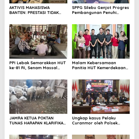
AKTIVIS MAHASISWA
SPPG Silebu Genjot Progres
BANTEN: PRESTASI TIDAK
Pembangunan Penuhi
BOLEH DIKALAHKAN OLEH
Syarat SLHS dari Dinkes
KETIDAKADILAN
Kabupaten Serang
PPI Lebak Semarakkan HUT
Malam Kebersamaan
ke-81 RI, Senam Massal
Panitia HUT Kemerdekaan
Jadi Ajang Silaturahmi dan
17 Agustus Resmi
Temu Kangen
Ditetapkan di Lingk. Toplas
Desa Silebu Kec .Kragilan
JAMRA KETUA POKTAN
Ungkap kasus Pelaku
TUNAS HARAPAN KLARIFIKASI
Curanmor oleh Polsek
ADANYA DUGAAN UPPO
Kramatwatu Polresta
KERBAU DI JUAL
Serang Kota