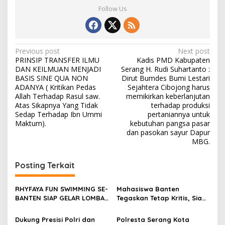
Follow Us
Post
Previous post
Next post
PRINSIP TRANSFER ILMU
Kadis PMD Kabupaten
navigation
DAN KEILMUAN MENJADI
Serang H. Rudi Suhartanto :
BASIS SINE QUA NON
Dirut Bumdes Bumi Lestari
ADANYA ( Kritikan Pedas
Sejahtera Cibojong harus
Allah Terhadap Rasul saw.
memikirkan keberlanjutan
Atas Sikapnya Yang Tidak
terhadap produksi
Sedap Terhadap Ibn Ummi
pertaniannya untuk
Maktum).
kebutuhan pangsa pasar
dan pasokan sayur Dapur
MBG.
Posting Terkait
RHYFAYA FUN SWIMMING SE-
Mahasiswa Banten
BANTEN SIAP GELAR LOMBA
Tegaskan Tetap Kritis, Siap
DENGAN KUOTA 320 PESERTA
Berkolaborasi Kawal
Profesionalisme Polri
Dukung Presisi Polri dan
Polresta Serang Kota