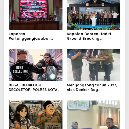
Laporan
Kapolda Banten Hadiri
Pertanggungjawaban
Ground Breaking
Diserahkan, Pembubaran
Pembangunan Gedung
Panitia Milad KKPMP ke-15
Kantor DPD RI di Ibu Kota
Resmi Ditutup
Provinsi Banten
BEGAL BERKEDOK
Menyongsong tahun 2027,
DECOLETOR. POLRES KOTA
Alek Donker Boy
BOGOR HARUS TINDAK
London,pimpinan media
TEGAS
SerangPost.com, mengajak
seluruh jajaran untuk terus
meningkatkan
profesionalisme dalam
menjalankan tugas
jurnalistik