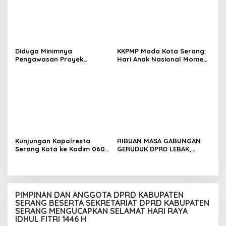
Spesifikasi
Diduga Minimnya
KKPMP Mada Kota Serang:
Pengawasan Proyek
Hari Anak Nasional Momen
Rehabilitasi SDN Cilegon 5
Tegaskan Komitmen Jaga
Soroti Masalah K3
Masa Depan Generasi
Penerus Bangsa
Kunjungan Kapolresta
RIBUAN MASA GABUNGAN
Serang Kota ke Kodim 0602
GERUDUK DPRD LEBAK,
Serang bukti TNI-POLRI
TUNTUT KETUA DPRD
tetap Solid
MUNDUR
PIMPINAN DAN ANGGOTA DPRD KABUPATEN
SERANG BESERTA SEKRETARIAT DPRD KABUPATEN
SERANG MENGUCAPKAN SELAMAT HARI RAYA
IDHUL FITRI 1446 H