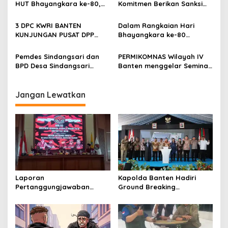
HUT Bhayangkara ke-80,
Komitmen Berikan Sanksi
Satresnarkoba Polres
Tegas terhadap Personel
Cilegon Gelar Lomba
yang Melakukan
3 DPC KWRI BANTEN
Dalam Rangkaian Hari
Kampung Bebas Dari
Pelanggaran
KUNJUNGAN PUSAT DPP
Bhayangkara ke-80
Narkoba di Lebak Denok
JAKARTA
Polresta Serang Kota
Musnahkan Ribuan Botol
Pemdes Sindangsari dan
PERMIKOMNAS Wilayah IV
Miras
BPD Desa Sindangsari
Banten menggelar Seminar
Perjuangkan Aspirasi
Nasional menjaga
Masyarakat
keamanan data di ruang
Kp.Cikuya,Cianjur
siber
Jangan Lewatkan
Sebelah,Sanding Butuh
Penerangan Jalan Umum
(PJU) Demi Keselamatan
Jalan dan Peningkatan
Ekonomi
Laporan
Kapolda Banten Hadiri
Pertanggungjawaban
Ground Breaking
Diserahkan, Pembubaran
Pembangunan Gedung
Panitia Milad KKPMP ke-15
Kantor DPD RI di Ibu Kota
Resmi Ditutup
Provinsi Banten