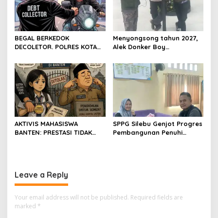
BEGAL BERKEDOK
Menyongsong tahun 2027,
DECOLETOR. POLRES KOTA
Alek Donker Boy
BOGOR HARUS TINDAK
London,pimpinan media
TEGAS
SerangPost.com, mengajak
seluruh jajaran untuk terus
meningkatkan
profesionalisme dalam
menjalankan tugas
jurnalistik
AKTIVIS MAHASISWA
SPPG Silebu Genjot Progres
BANTEN: PRESTASI TIDAK
Pembangunan Penuhi
BOLEH DIKALAHKAN OLEH
Syarat SLHS dari Dinkes
KETIDAKADILAN
Kabupaten Serang
Leave a Reply
Your email address will not be published.
Required fields are
marked
*