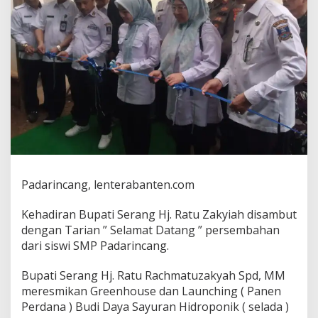
(
selada
)
di
Desa
Cibojong
kecamatan
Padarincang.
Padarincang, lenterabanten.com
Kehadiran Bupati Serang Hj. Ratu Zakyiah disambut
dengan Tarian ” Selamat Datang ” persembahan
dari siswi SMP Padarincang.
Bupati Serang Hj. Ratu Rachmatuzakyah Spd, MM
meresmikan Greenhouse dan Launching ( Panen
Perdana ) Budi Daya Sayuran Hidroponik ( selada )