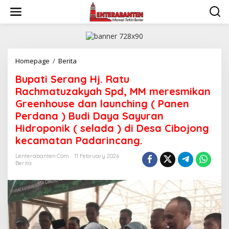
Skip
to
content
Bupati
Homepage
/
Berita
Serang
Bupati Serang Hj. Ratu
Hj.
Ratu
Rachmatuzakyah Spd, MM meresmikan
Rachmatuzakyah
Greenhouse dan launching ( Panen
Spd,
Perdana ) Budi Daya Sayuran
MM
meresmikan
Hidroponik ( selada ) di Desa Cibojong
Greenhouse
kecamatan Padarincang.
dan
launching
Lenterabanten.com
11 February 2026
(
Berita
Panen
Perdana
)
Budi
Daya
Sayuran
Hidroponik