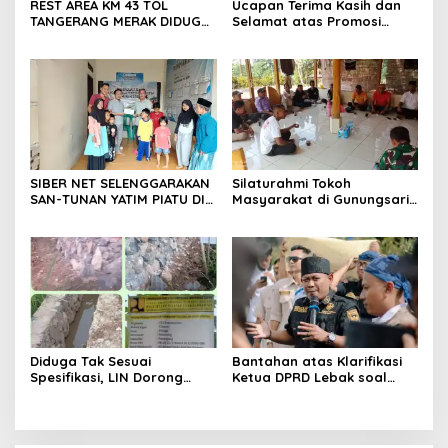
REST AREA KM 43 TOL
Ucapan Terima Kasih dan
TANGERANG MERAK DIDUGA
Selamat atas Promosi
ABAIKAN K3 BAHAYAKAN
Jabatan dari Mahasiswa
PEKERJA DAN
Banten Dan Amon
PENGUNJUANG
SIBER NET SELENGGARAKAN
Silaturahmi Tokoh
SAN-TUNAN YATIM PIATU DI
Masyarakat di Gunungsari,
BANTARWANGI, WUJUDKAN
Warga Sepakat Dukung
KEPEDULIAN SOSIAL
Pengawasan dan
Keberadaan PT Peternakan
Ayam Gunungsari Utama
Diduga Tak Sesuai
Bantahan atas Klarifikasi
Spesifikasi, LIN Dorong
Ketua DPRD Lebak soal
Inspektorat Audit
Kasus Uun, Arwan:
Pekerjaan P3A Sabrang
Klarifikasi Diperbolehkan
Dahu Desa Awilega
namun Mengaburkan Fakta
Harus Terima