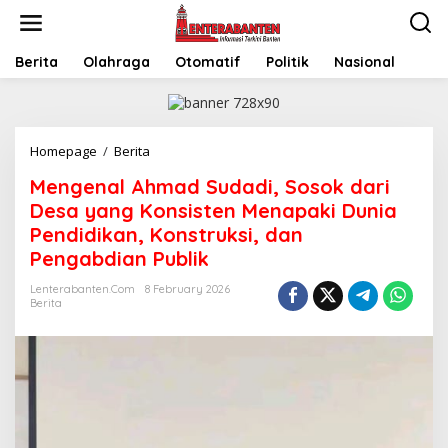
Skip
to
content
Berita
Olahraga
Otomatif
Politik
Nasional
Mengenal
Homepage
/
Berita
Ahmad
Mengenal Ahmad Sudadi, Sosok dari
Sudadi,
Sosok
Desa yang Konsisten Menapaki Dunia
dari
Pendidikan, Konstruksi, dan
Desa
Pengabdian Publik
yang
Konsisten
Lenterabanten.com
8 February 2026
Menapaki
Berita
Dunia
Pendidikan,
Konstruksi,
dan
Pengabdian
Publik