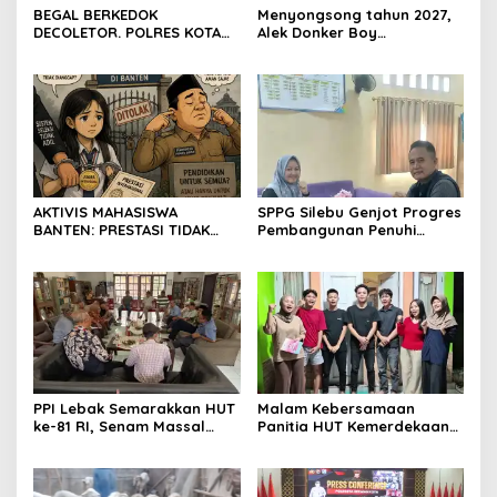
BEGAL BERKEDOK
Menyongsong tahun 2027,
DECOLETOR. POLRES KOTA
Alek Donker Boy
BOGOR HARUS TINDAK
London,pimpinan media
TEGAS
SerangPost.com, mengajak
seluruh jajaran untuk terus
meningkatkan
profesionalisme dalam
menjalankan tugas
jurnalistik
AKTIVIS MAHASISWA
SPPG Silebu Genjot Progres
BANTEN: PRESTASI TIDAK
Pembangunan Penuhi
BOLEH DIKALAHKAN OLEH
Syarat SLHS dari Dinkes
KETIDAKADILAN
Kabupaten Serang
PPI Lebak Semarakkan HUT
Malam Kebersamaan
ke-81 RI, Senam Massal
Panitia HUT Kemerdekaan
Jadi Ajang Silaturahmi dan
17 Agustus Resmi
Temu Kangen
Ditetapkan di Lingk. Toplas
Desa Silebu Kec .Kragilan