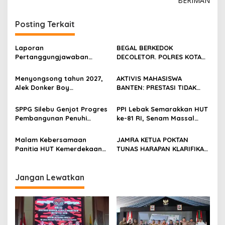
BERIMAN
Posting Terkait
Laporan
BEGAL BERKEDOK
Pertanggungjawaban
DECOLETOR. POLRES KOTA
Diserahkan, Pembubaran
BOGOR HARUS TINDAK
Panitia Milad KKPMP ke-15
TEGAS
Menyongsong tahun 2027,
AKTIVIS MAHASISWA
Resmi Ditutup
Alek Donker Boy
BANTEN: PRESTASI TIDAK
London,pimpinan media
BOLEH DIKALAHKAN OLEH
SerangPost.com, mengajak
KETIDAKADILAN
SPPG Silebu Genjot Progres
PPI Lebak Semarakkan HUT
seluruh jajaran untuk terus
Pembangunan Penuhi
ke-81 RI, Senam Massal
meningkatkan
Syarat SLHS dari Dinkes
Jadi Ajang Silaturahmi dan
profesionalisme dalam
Kabupaten Serang
Temu Kangen
Malam Kebersamaan
JAMRA KETUA POKTAN
menjalankan tugas
Panitia HUT Kemerdekaan
TUNAS HARAPAN KLARIFIKASI
jurnalistik
17 Agustus Resmi
ADANYA DUGAAN UPPO
Ditetapkan di Lingk. Toplas
KERBAU DI JUAL
Desa Silebu Kec .Kragilan
Jangan Lewatkan