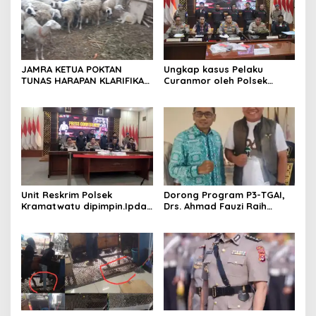
JAMRA KETUA POKTAN
Ungkap kasus Pelaku
TUNAS HARAPAN KLARIFIKASI
Curanmor oleh Polsek
ADANYA DUGAAN UPPO
Kramatwatu Polresta
KERBAU DI JUAL
Serang Kota
Unit Reskrim Polsek
Dorong Program P3-TGAI,
Kramatwatu dipimpin.Ipda
Drs. Ahmad Fauzi Raih
Andi Setiiawan SH, MH
Apresiasi dari P3A Bintang
bersama anggota saat itu
Sanga, Desa Koroncong
segera melakukan olah tkp
dan pengejaran terhadap
pelaku.