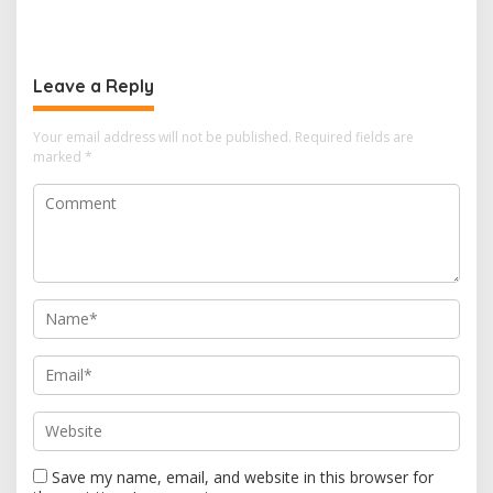
BOLEH DIKALAHKAN OLEH
Syarat SLHS dari Dinkes
KETIDAKADILAN
Kabupaten Serang
Leave a Reply
Your email address will not be published.
Required fields are
marked
*
Save my name, email, and website in this browser for