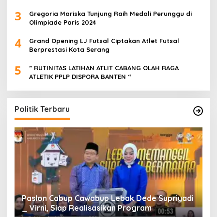
3
Gregoria Mariska Tunjung Raih Medali Perunggu di
Olimpiade Paris 2024
4
Grand Opening LJ Futsal Ciptakan Atlet Futsal
Berprestasi Kota Serang
5
” RUTINITAS LATIHAN ATLIT CABANG OLAH RAGA
ATLETIK PPLP DISPORA BANTEN “
Politik Terbaru
Paslon Cabup Cawabup Lebak Dede Supriyadi
B
_ Virni, Siap Realisasikan Program
S