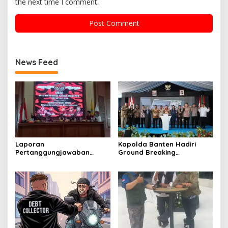
the next time I comment.
News Feed
Laporan
Kapolda Banten Hadiri
Pertanggungjawaban
Ground Breaking
Diserahkan, Pembubaran
Pembangunan Gedung
Panitia Milad KKPMP ke-15
Kantor DPD RI di Ibu Kota
Resmi Ditutup
Provinsi Banten