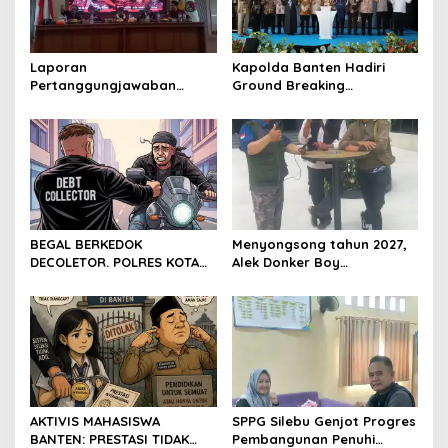
Laporan
Kapolda Banten Hadiri
Pertanggungjawaban
Ground Breaking
Diserahkan, Pembubaran
Pembangunan Gedung
Panitia Milad KKPMP ke-15
Kantor DPD RI di Ibu Kota
Resmi Ditutup
Provinsi Banten
BEGAL BERKEDOK
Menyongsong tahun 2027,
DECOLETOR. POLRES KOTA
Alek Donker Boy
BOGOR HARUS TINDAK
London,pimpinan media
TEGAS
SerangPost.com, mengajak
seluruh jajaran untuk terus
meningkatkan
profesionalisme dalam
menjalankan tugas
jurnalistik
AKTIVIS MAHASISWA
SPPG Silebu Genjot Progres
BANTEN: PRESTASI TIDAK
Pembangunan Penuhi