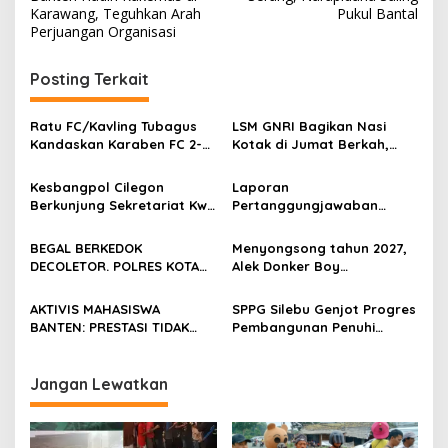
Karawang, Teguhkan Arah
Pukul Bantal
Perjuangan Organisasi
Posting Terkait
Ratu FC/Kavling Tubagus
LSM GNRI Bagikan Nasi
Kandaskan Karaben FC 2-0:
Kotak di Jumat Berkah,
Bola Sebagai Jembatan
Warga Sambut Antusias
Kebersamaan Warga
Kesbangpol Cilegon
Laporan
Sindang Heula
Berkunjung Sekretariat Kwri
Pertanggungjawaban
Kota Cilegon, Menjalin
Diserahkan, Pembubaran
Kemitraan yang kokoh
Panitia Milad KKPMP ke-15
BEGAL BERKEDOK
Menyongsong tahun 2027,
Resmi Ditutup
DECOLETOR. POLRES KOTA
Alek Donker Boy
BOGOR HARUS TINDAK
London,pimpinan media
TEGAS
SerangPost.com, mengajak
AKTIVIS MAHASISWA
SPPG Silebu Genjot Progres
seluruh jajaran untuk terus
BANTEN: PRESTASI TIDAK
Pembangunan Penuhi
meningkatkan
BOLEH DIKALAHKAN OLEH
Syarat SLHS dari Dinkes
profesionalisme dalam
KETIDAKADILAN
Kabupaten Serang
menjalankan tugas
Jangan Lewatkan
jurnalistik