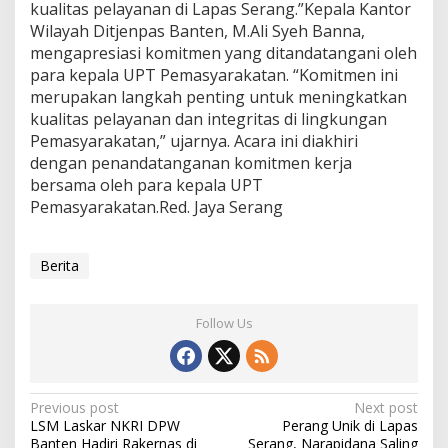
kualitas pelayanan di Lapas Serang.”Kepala Kantor
Wilayah Ditjenpas Banten, M.Ali Syeh Banna,
mengapresiasi komitmen yang ditandatangani oleh
para kepala UPT Pemasyarakatan. “Komitmen ini
merupakan langkah penting untuk meningkatkan
kualitas pelayanan dan integritas di lingkungan
Pemasyarakatan,” ujarnya. Acara ini diakhiri
dengan penandatanganan komitmen kerja
bersama oleh para kepala UPT
Pemasyarakatan.Red. Jaya Serang
Berita
Follow Us
Post
Previous post
Next post
LSM Laskar NKRI DPW
Perang Unik di Lapas
navigation
Banten Hadiri Rakernas di
Serang, Narapidana Saling