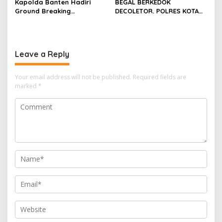
Kapolda Banten Hadiri
BEGAL BERKEDOK
Ground Breaking
DECOLETOR. POLRES KOTA
Pembangunan Gedung
BOGOR HARUS TINDAK
Kantor DPD RI di Ibu Kota
TEGAS
Provinsi Banten
Leave a Reply
Your email address will not be published.
Required fields are
marked
*