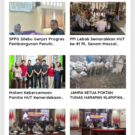
seluruh jajaran untuk terus
meningkatkan
profesionalisme dalam
menjalankan tugas
jurnalistik
SPPG Silebu Genjot Progres
PPI Lebak Semarakkan HUT
Pembangunan Penuhi
ke-81 RI, Senam Massal
Syarat SLHS dari Dinkes
Jadi Ajang Silaturahmi dan
Kabupaten Serang
Temu Kangen
Malam Kebersamaan
JAMRA KETUA POKTAN
Panitia HUT Kemerdekaan
TUNAS HARAPAN KLARIFIKASI
17 Agustus Resmi
ADANYA DUGAAN UPPO
Ditetapkan di Lingk. Toplas
KERBAU DI JUAL
Desa Silebu Kec .Kragilan