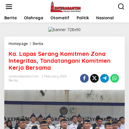
Skip
to
content
Berita
Olahraga
Otomatif
Politik
Nasional
Ka.
Homepage
/
Berita
Lapas
Ka. Lapas Serang Komitmen Zona
Serang
Komitmen
Integritas, Tandatangani Komitmen
Zona
Kerja Bersama
Integritas,
Tandatangani
Lenterabanten.com
2 February 2026
Komitmen
Berita
Kerja
Bersama