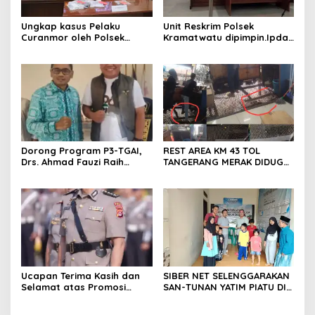
Ungkap kasus Pelaku
Unit Reskrim Polsek
Curanmor oleh Polsek
Kramatwatu dipimpin.Ipda
Kramatwatu Polresta
Andi Setiiawan SH, MH
Serang Kota
bersama anggota saat itu
segera melakukan olah tkp
dan pengejaran terhadap
pelaku.
Dorong Program P3-TGAI,
REST AREA KM 43 TOL
Drs. Ahmad Fauzi Raih
TANGERANG MERAK DIDUGA
Apresiasi dari P3A Bintang
ABAIKAN K3 BAHAYAKAN
Sanga, Desa Koroncong
PEKERJA DAN
PENGUNJUANG
Ucapan Terima Kasih dan
SIBER NET SELENGGARAKAN
Selamat atas Promosi
SAN-TUNAN YATIM PIATU DI
Jabatan dari Mahasiswa
BANTARWANGI, WUJUDKAN
Banten Dan Amon
KEPEDULIAN SOSIAL