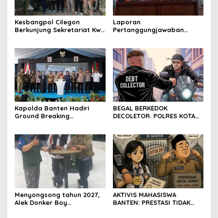
Kesbangpol Cilegon
Laporan
Berkunjung Sekretariat Kwri
Pertanggungjawaban
Kota Cilegon, Menjalin
Diserahkan, Pembubaran
Kemitraan yang kokoh
Panitia Milad KKPMP ke-15
Resmi Ditutup
Kapolda Banten Hadiri
BEGAL BERKEDOK
Ground Breaking
DECOLETOR. POLRES KOTA
Pembangunan Gedung
BOGOR HARUS TINDAK
Kantor DPD RI di Ibu Kota
TEGAS
Provinsi Banten
Menyongsong tahun 2027,
AKTIVIS MAHASISWA
Alek Donker Boy
BANTEN: PRESTASI TIDAK
London,pimpinan media
BOLEH DIKALAHKAN OLEH
SerangPost.com, mengajak
KETIDAKADILAN