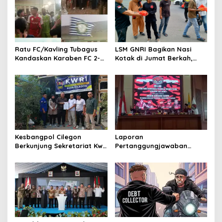
Ratu FC/Kavling Tubagus
LSM GNRI Bagikan Nasi
Kandaskan Karaben FC 2-0:
Kotak di Jumat Berkah,
Bola Sebagai Jembatan
Warga Sambut Antusias
Kebersamaan Warga
Sindang Heula
Kesbangpol Cilegon
Laporan
Berkunjung Sekretariat Kwri
Pertanggungjawaban
Kota Cilegon, Menjalin
Diserahkan, Pembubaran
Kemitraan yang kokoh
Panitia Milad KKPMP ke-15
Resmi Ditutup