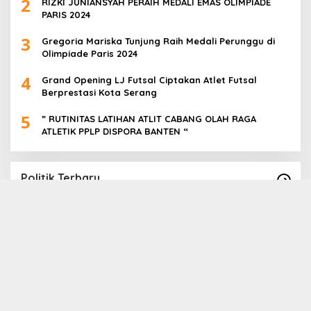
2
RIZKI JUNIANSYAH PERAIH MEDALI EMAS OLIMPIADE
PARIS 2024
3
Gregoria Mariska Tunjung Raih Medali Perunggu di
Olimpiade Paris 2024
4
Grand Opening LJ Futsal Ciptakan Atlet Futsal
Berprestasi Kota Serang
5
” RUTINITAS LATIHAN ATLIT CABANG OLAH RAGA
ATLETIK PPLP DISPORA BANTEN “
Politik Terbaru
Paslon Cabup Cawabup Lebak Dede Supriyadi
B