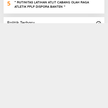
5
” RUTINITAS LATIHAN ATLIT CABANG OLAH RAGA
ATLETIK PPLP DISPORA BANTEN “
Politik Terbaru
Paslon Cabup Cawabup Lebak Dede Supriyadi
B
_ Virni, Siap Realisasikan Program
S
A
In Politik
|
16 November 2024
In 