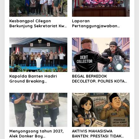
Kesbangpol Cilegon
Laporan
Berkunjung Sekretariat Kwri
Pertanggungjawaban
Kota Cilegon, Menjalin
Diserahkan, Pembubaran
Kemitraan yang kokoh
Panitia Milad KKPMP ke-15
Resmi Ditutup
Kapolda Banten Hadiri
BEGAL BERKEDOK
Ground Breaking
DECOLETOR. POLRES KOTA
Pembangunan Gedung
BOGOR HARUS TINDAK
Kantor DPD RI di Ibu Kota
TEGAS
Provinsi Banten
Menyongsong tahun 2027,
AKTIVIS MAHASISWA
Alek Donker Boy
BANTEN: PRESTASI TIDAK