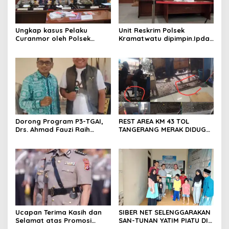
Ungkap kasus Pelaku
Unit Reskrim Polsek
Curanmor oleh Polsek
Kramatwatu dipimpin.Ipda
Kramatwatu Polresta
Andi Setiiawan SH, MH
Serang Kota
bersama anggota saat itu
segera melakukan olah tkp
dan pengejaran terhadap
pelaku.
Dorong Program P3-TGAI,
REST AREA KM 43 TOL
Drs. Ahmad Fauzi Raih
TANGERANG MERAK DIDUGA
Apresiasi dari P3A Bintang
ABAIKAN K3 BAHAYAKAN
Sanga, Desa Koroncong
PEKERJA DAN
PENGUNJUANG
Ucapan Terima Kasih dan
SIBER NET SELENGGARAKAN
Selamat atas Promosi
SAN-TUNAN YATIM PIATU DI
Jabatan dari Mahasiswa
BANTARWANGI, WUJUDKAN