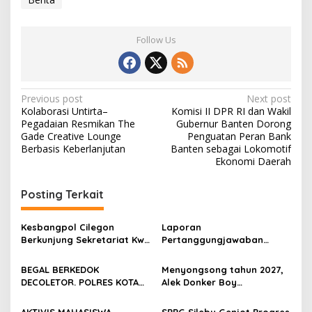
Follow Us
Post
Previous post
Next post
Kolaborasi Untirta–
Komisi II DPR RI dan Wakil
navigation
Pegadaian Resmikan The
Gubernur Banten Dorong
Gade Creative Lounge
Penguatan Peran Bank
Berbasis Keberlanjutan
Banten sebagai Lokomotif
Ekonomi Daerah
Posting Terkait
Kesbangpol Cilegon
Laporan
Berkunjung Sekretariat Kwri
Pertanggungjawaban
Kota Cilegon, Menjalin
Diserahkan, Pembubaran
Kemitraan yang kokoh
Panitia Milad KKPMP ke-15
BEGAL BERKEDOK
Menyongsong tahun 2027,
Resmi Ditutup
DECOLETOR. POLRES KOTA
Alek Donker Boy
BOGOR HARUS TINDAK
London,pimpinan media
TEGAS
SerangPost.com, mengajak