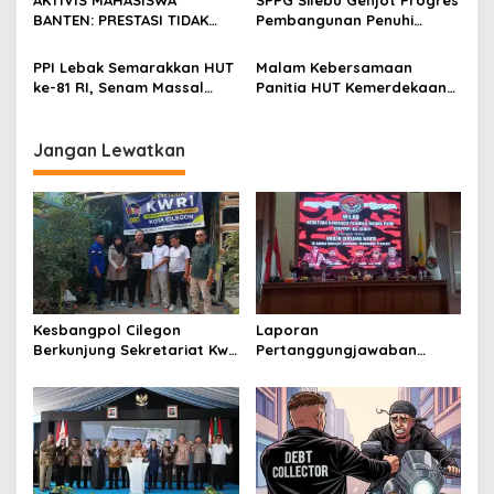
AKTIVIS MAHASISWA
SPPG Silebu Genjot Progres
seluruh jajaran untuk terus
BANTEN: PRESTASI TIDAK
Pembangunan Penuhi
meningkatkan
BOLEH DIKALAHKAN OLEH
Syarat SLHS dari Dinkes
profesionalisme dalam
KETIDAKADILAN
Kabupaten Serang
PPI Lebak Semarakkan HUT
Malam Kebersamaan
menjalankan tugas
ke-81 RI, Senam Massal
Panitia HUT Kemerdekaan
jurnalistik
Jadi Ajang Silaturahmi dan
17 Agustus Resmi
Temu Kangen
Ditetapkan di Lingk. Toplas
Desa Silebu Kec .Kragilan
Jangan Lewatkan
Kesbangpol Cilegon
Laporan
Berkunjung Sekretariat Kwri
Pertanggungjawaban
Kota Cilegon, Menjalin
Diserahkan, Pembubaran
Kemitraan yang kokoh
Panitia Milad KKPMP ke-15
Resmi Ditutup