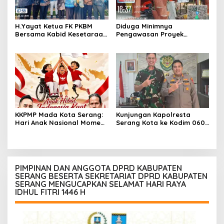
H.Yayat Ketua FK PKBM
Diduga Minimnya
Bersama Kabid Kesetaraan
Pengawasan Proyek
Hadiri Acara Hari Anak
Rehabilitasi SDN Cilegon 5
Nasional Ke-42
Soroti Masalah K3
KKPMP Mada Kota Serang:
Kunjungan Kapolresta
Hari Anak Nasional Momen
Serang Kota ke Kodim 0602
Tegaskan Komitmen Jaga
Serang bukti TNI-POLRI
Masa Depan Generasi
tetap Solid
Penerus Bangsa
PIMPINAN DAN ANGGOTA DPRD KABUPATEN
SERANG BESERTA SEKRETARIAT DPRD KABUPATEN
SERANG MENGUCAPKAN SELAMAT HARI RAYA
IDHUL FITRI 1446 H