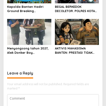
Kapolda Banten Hadiri
BEGAL BERKEDOK
Ground Breaking
DECOLETOR. POLRES KOTA
Pembangunan Gedung
BOGOR HARUS TINDAK
Kantor DPD RI di Ibu Kota
TEGAS
Provinsi Banten
Menyongsong tahun 2027,
AKTIVIS MAHASISWA
Alek Donker Boy
BANTEN: PRESTASI TIDAK
London,pimpinan media
BOLEH DIKALAHKAN OLEH
SerangPost.com, mengajak
KETIDAKADILAN
seluruh jajaran untuk terus
meningkatkan
Leave a Reply
profesionalisme dalam
menjalankan tugas
jurnalistik
Your email address will not be published.
Required fields are
marked
*