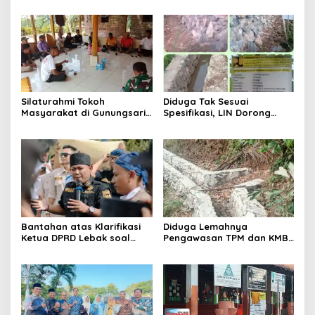
Banten Dan Amon
KEPEDULIAN SOSIAL
Silaturahmi Tokoh
Diduga Tak Sesuai
Masyarakat di Gunungsari,
Spesifikasi, LIN Dorong
Warga Sepakat Dukung
Inspektorat Audit
Pengawasan dan
Pekerjaan P3A Sabrang
Keberadaan PT Peternakan
Dahu Desa Awilega
Ayam Gunungsari Utama
Bantahan atas Klarifikasi
Diduga Lemahnya
Ketua DPRD Lebak soal
Pengawasan TPM dan KMB
Kasus Uun, Arwan:
Memicu Pekerjaan P3A
Klarifikasi Diperbolehkan
Bintang Sanga Desa
namun Mengaburkan Fakta
Koroncong tidak Sesuai
Harus Terima
Spesifikasi
Konsekuensinya