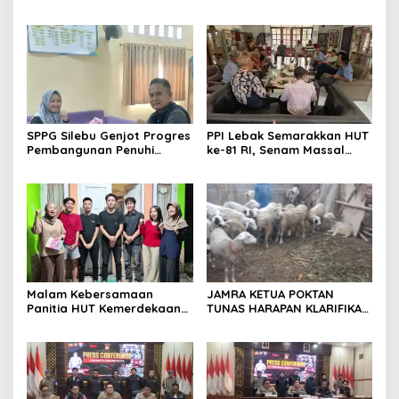
London,pimpinan media
BOLEH DIKALAHKAN OLEH
SerangPost.com, mengajak
KETIDAKADILAN
seluruh jajaran untuk terus
meningkatkan
profesionalisme dalam
menjalankan tugas
jurnalistik
SPPG Silebu Genjot Progres
PPI Lebak Semarakkan HUT
Pembangunan Penuhi
ke-81 RI, Senam Massal
Syarat SLHS dari Dinkes
Jadi Ajang Silaturahmi dan
Kabupaten Serang
Temu Kangen
Malam Kebersamaan
JAMRA KETUA POKTAN
Panitia HUT Kemerdekaan
TUNAS HARAPAN KLARIFIKASI
17 Agustus Resmi
ADANYA DUGAAN UPPO
Ditetapkan di Lingk. Toplas
KERBAU DI JUAL
Desa Silebu Kec .Kragilan