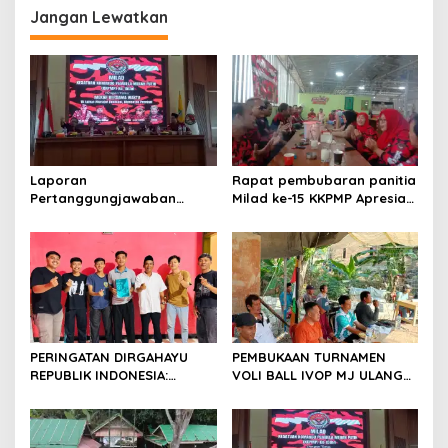
Jangan Lewatkan
Laporan
Rapat pembubaran panitia
Pertanggungjawaban
Milad ke-15 KKPMP Apresiasi
Diserahkan, Pembubaran
Kekompakan Panitia dan
Panitia Milad KKPMP ke-15
Ajak Perkuat Solidaritas
Resmi Ditutup
Organisasi bertempat
Kubang Laban Jombang
Cilegon Rm Sate Bebek
Nong ViNY.
PERINGATAN DIRGAHAYU
PEMBUKAAN TURNAMEN
REPUBLIK INDONESIA:
VOLI BALL IVOP MJ ULANG
PEMUDA GALAXY SILEBU
TAHUN KE II BERLANGSUNG
PASULUHAN SIAP
MERIAH, KEPALA DESA
MERIAHKAN HUT KE-81
MEKARJAYA HADIR BERIKAN
DUKUNGAN