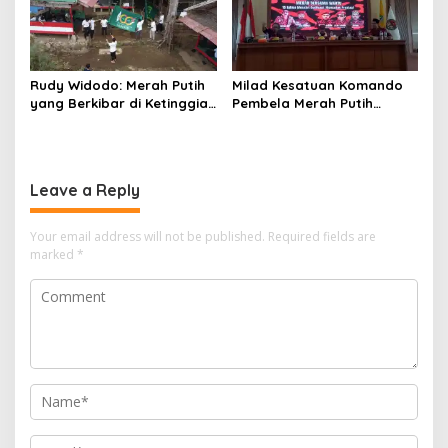
Rudy Widodo: Merah Putih
Milad Kesatuan Komando
yang Berkibar di Ketinggian
Pembela Merah Putih
adalah Pengingat Cita-cita
(KKPMP) “MEKAR BERSAMA
Bangsa
WAKTU: 15 Tahun Merajut
Dedikasi, Mencetak
Prestasi”
Leave a Reply
Your email address will not be published.
Required fields are
marked
*