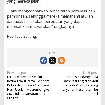
yang mereka jalani.
“Kami mengedepankan pendekatan persuasif dan
pembinaan, sehingga mereka memahami aturan
dan tidak melakukan perbuatan yang dapat
meresahkan masyarakat,” ungkapnya.
Red. Jaya Serang.
Follow Us
Post
Previous post
Next post
Fauji Destiyandi Selaku
Pemdes Sindangheula
navigation
Ketua Fraksi Partai Gerindra
Dampingi Kegiatan Adu
Kota Cilegon Siap Mengawal
Gede di Pustu, Dukung
Hasil Usulan Musrenbangkel
Layanan Kesehatan Ibu
Ciwaduk Kecamatan kota
Hamil
Cilegon