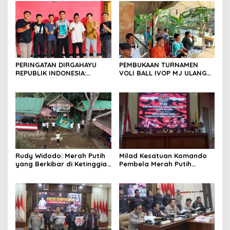
Resmi Ditutup
Organisasi bertempat
Kubang Laban Jombang
Cilegon Rm Sate Bebek
Nong ViNY.
PERINGATAN DIRGAHAYU
PEMBUKAAN TURNAMEN
REPUBLIK INDONESIA:
VOLI BALL IVOP MJ ULANG
PEMUDA GALAXY SILEBU
TAHUN KE II BERLANGSUNG
PASULUHAN SIAP
MERIAH, KEPALA DESA
MERIAHKAN HUT KE-81
MEKARJAYA HADIR BERIKAN
DUKUNGAN
Rudy Widodo: Merah Putih
Milad Kesatuan Komando
yang Berkibar di Ketinggian
Pembela Merah Putih
adalah Pengingat Cita-cita
(KKPMP) “MEKAR BERSAMA
Bangsa
WAKTU: 15 Tahun Merajut
Dedikasi, Mencetak
Prestasi”