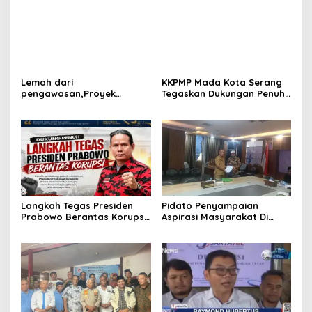
Antar Lembaga
Ketahanan Pangan “Dari
Banten untuk Indonesia”
Lemah dari
KKPMP Mada Kota Serang
pengawasan,Proyek
Tegaskan Dukungan Penuh
rehabilitas gedung sekolah
dan Siap Kawal Langkah
di duga abaikan k3
Tegas Presiden Prabowo
Memberantas Korupsi
Langkah Tegas Presiden
Pidato Penyampaian
Prabowo Berantas Korupsi
Aspirasi Masyarakat Di
Jadi Angin Segar,
Hadapan Rapat Komisi 5
Dukungan Penuh dari
DPRD Provinsi Banten
KKPMP Markas Daerah Kota
Serang