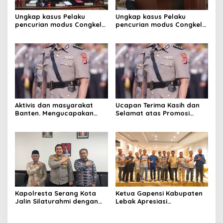
Ungkap kasus Pelaku
Ungkap kasus Pelaku
pencurian modus Congkel
pencurian modus Congkel
Jendela berhasil
Jendela berhasil
diamankan
diamankan
Aktivis dan masyarakat
Ucapan Terima Kasih dan
Banten. Mengucapakan
Selamat atas Promosi
selamat dan sukses
Jabatan dari ketua kwri
kepada Kombes pol.Atot
kota serang provinsi
Irawan ,S.I.K.M.M .Sebagai
Banten,
kabiro logistik Polda
Lampung
Kapolresta Serang Kota
Ketua Gapensi Kabupaten
Jalin Silaturahmi dengan
Lebak Apresiasi
Ketua Pengadilan Negeri
Penyelenggaraan Jambore
Serang, Perkuat Sinergitas
Nasional Pemuda