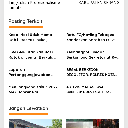
Tingkatkan Profesionalisme
KABUPATEN SERANG
Jurnalis
Posting Terkait
Kedai Nasi Uduk Mama
Ratu FC/Kavling Tubagus
Dabill Resmi Dibuka,
Kandaskan Karaben FC 2-0:
Hadirkan Kelezatan Khas
Bola Sebagai Jembatan
dengan Harga Ekonomis
Kebersamaan Warga
LSM GNRI Bagikan Nasi
Kesbangpol Cilegon
Sindang Heula
Kotak di Jumat Berkah,
Berkunjung Sekretariat Kwri
Warga Sambut Antusias
Kota Cilegon, Menjalin
Kemitraan yang kokoh
Laporan
BEGAL BERKEDOK
Pertanggungjawaban
DECOLETOR. POLRES KOTA
Diserahkan, Pembubaran
BOGOR HARUS TINDAK
Panitia Milad KKPMP ke-15
TEGAS
Menyongsong tahun 2027,
AKTIVIS MAHASISWA
Resmi Ditutup
Alek Donker Boy
BANTEN: PRESTASI TIDAK
London,pimpinan media
BOLEH DIKALAHKAN OLEH
SerangPost.com, mengajak
KETIDAKADILAN
seluruh jajaran untuk terus
Jangan Lewatkan
meningkatkan
profesionalisme dalam
menjalankan tugas