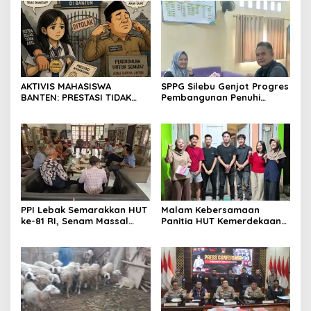
seluruh jajaran untuk terus
meningkatkan
profesionalisme dalam
menjalankan tugas
jurnalistik
AKTIVIS MAHASISWA
SPPG Silebu Genjot Progres
BANTEN: PRESTASI TIDAK
Pembangunan Penuhi
BOLEH DIKALAHKAN OLEH
Syarat SLHS dari Dinkes
KETIDAKADILAN
Kabupaten Serang
PPI Lebak Semarakkan HUT
Malam Kebersamaan
ke-81 RI, Senam Massal
Panitia HUT Kemerdekaan
Jadi Ajang Silaturahmi dan
17 Agustus Resmi
Temu Kangen
Ditetapkan di Lingk. Toplas
Desa Silebu Kec .Kragilan