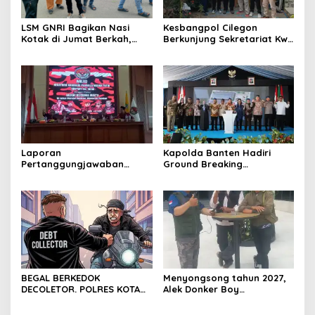
LSM GNRI Bagikan Nasi
Kesbangpol Cilegon
Kotak di Jumat Berkah,
Berkunjung Sekretariat Kwri
Warga Sambut Antusias
Kota Cilegon, Menjalin
Kemitraan yang kokoh
Laporan
Kapolda Banten Hadiri
Pertanggungjawaban
Ground Breaking
Diserahkan, Pembubaran
Pembangunan Gedung
Panitia Milad KKPMP ke-15
Kantor DPD RI di Ibu Kota
Resmi Ditutup
Provinsi Banten
BEGAL BERKEDOK
Menyongsong tahun 2027,
DECOLETOR. POLRES KOTA
Alek Donker Boy
BOGOR HARUS TINDAK
London,pimpinan media
TEGAS
SerangPost.com, mengajak