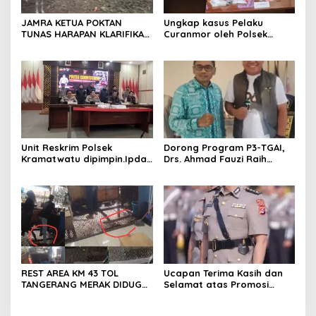
JAMRA KETUA POKTAN
Ungkap kasus Pelaku
TUNAS HARAPAN KLARIFIKASI
Curanmor oleh Polsek
ADANYA DUGAAN UPPO
Kramatwatu Polresta
KERBAU DI JUAL
Serang Kota
Unit Reskrim Polsek
Dorong Program P3-TGAI,
Kramatwatu dipimpin.Ipda
Drs. Ahmad Fauzi Raih
Andi Setiiawan SH, MH
Apresiasi dari P3A Bintang
bersama anggota saat itu
Sanga, Desa Koroncong
segera melakukan olah tkp
dan pengejaran terhadap
pelaku.
REST AREA KM 43 TOL
Ucapan Terima Kasih dan
TANGERANG MERAK DIDUGA
Selamat atas Promosi
ABAIKAN K3 BAHAYAKAN
Jabatan dari Mahasiswa
PEKERJA DAN
Banten Dan Amon