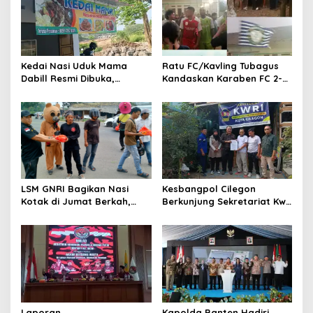
jurnalistik
Kedai Nasi Uduk Mama
Ratu FC/Kavling Tubagus
Dabill Resmi Dibuka,
Kandaskan Karaben FC 2-0:
Hadirkan Kelezatan Khas
Bola Sebagai Jembatan
dengan Harga Ekonomis
Kebersamaan Warga
Sindang Heula
LSM GNRI Bagikan Nasi
Kesbangpol Cilegon
Kotak di Jumat Berkah,
Berkunjung Sekretariat Kwri
Warga Sambut Antusias
Kota Cilegon, Menjalin
Kemitraan yang kokoh
Laporan
Kapolda Banten Hadiri