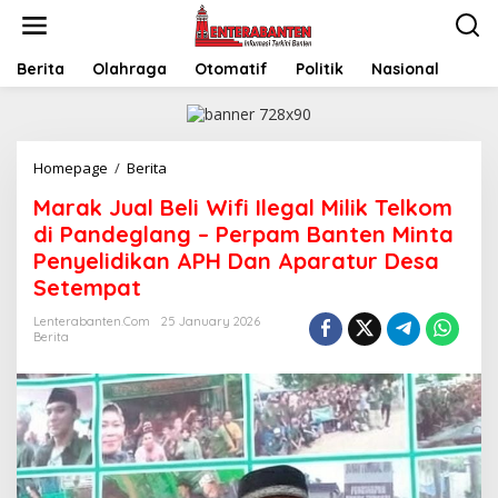
Skip
to
content
Berita
Olahraga
Otomatif
Politik
Nasional
Marak
Homepage
/
Berita
Jual
Marak Jual Beli Wifi Ilegal Milik Telkom
Beli
Wifi
di Pandeglang – Perpam Banten Minta
Ilegal
Penyelidikan APH Dan Aparatur Desa
Milik
Setempat
Telkom
di
Lenterabanten.com
25 January 2026
Pandeglang
Berita
–
Perpam
Banten
Minta
Penyelidikan
APH
Dan
Aparatur