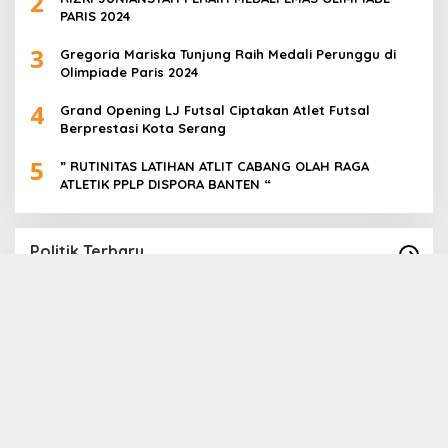
2
PARIS 2024
3
Gregoria Mariska Tunjung Raih Medali Perunggu di
Olimpiade Paris 2024
4
Grand Opening LJ Futsal Ciptakan Atlet Futsal
Berprestasi Kota Serang
5
” RUTINITAS LATIHAN ATLIT CABANG OLAH RAGA
ATLETIK PPLP DISPORA BANTEN “
Politik Terbaru
Ribuan relawan bison yang merupakan
D