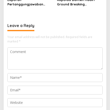
Pertanggungjawaban
Ground Breaking
Diserahkan, Pembubaran
Pembangunan Gedung
Panitia Milad KKPMP ke-15
Kantor DPD RI di Ibu Kota
Resmi Ditutup
Provinsi Banten
Leave a Reply
Your email address will not be published.
Required fields are
marked
*