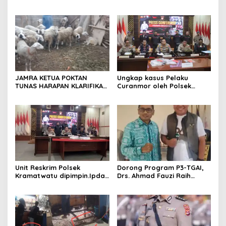
Jadi Ajang Silaturahmi dan
17 Agustus Resmi
Temu Kangen
Ditetapkan di Lingk. Toplas
Desa Silebu Kec .Kragilan
JAMRA KETUA POKTAN
Ungkap kasus Pelaku
TUNAS HARAPAN KLARIFIKASI
Curanmor oleh Polsek
ADANYA DUGAAN UPPO
Kramatwatu Polresta
KERBAU DI JUAL
Serang Kota
Unit Reskrim Polsek
Dorong Program P3-TGAI,
Kramatwatu dipimpin.Ipda
Drs. Ahmad Fauzi Raih
Andi Setiiawan SH, MH
Apresiasi dari P3A Bintang
bersama anggota saat itu
Sanga, Desa Koroncong
segera melakukan olah tkp
dan pengejaran terhadap
pelaku.