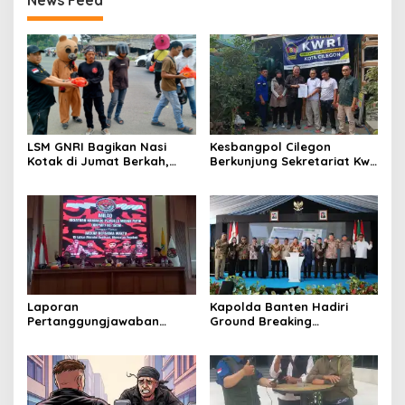
News Feed
LSM GNRI Bagikan Nasi
Kesbangpol Cilegon
Kotak di Jumat Berkah,
Berkunjung Sekretariat Kwri
Warga Sambut Antusias
Kota Cilegon, Menjalin
Kemitraan yang kokoh
Laporan
Kapolda Banten Hadiri
Pertanggungjawaban
Ground Breaking
Diserahkan, Pembubaran
Pembangunan Gedung
Panitia Milad KKPMP ke-15
Kantor DPD RI di Ibu Kota
Resmi Ditutup
Provinsi Banten