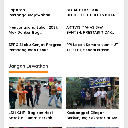
Warga Sambut Antusias
Kota Cilegon, Menjalin
Kemitraan yang kokoh
Laporan
BEGAL BERKEDOK
Pertanggungjawaban
DECOLETOR. POLRES KOTA
Diserahkan, Pembubaran
BOGOR HARUS TINDAK
Panitia Milad KKPMP ke-15
TEGAS
Menyongsong tahun 2027,
AKTIVIS MAHASISWA
Resmi Ditutup
Alek Donker Boy
BANTEN: PRESTASI TIDAK
London,pimpinan media
BOLEH DIKALAHKAN OLEH
SerangPost.com, mengajak
KETIDAKADILAN
SPPG Silebu Genjot Progres
PPI Lebak Semarakkan HUT
seluruh jajaran untuk terus
Pembangunan Penuhi
ke-81 RI, Senam Massal
meningkatkan
Syarat SLHS dari Dinkes
Jadi Ajang Silaturahmi dan
profesionalisme dalam
Kabupaten Serang
Temu Kangen
menjalankan tugas
Jangan Lewatkan
jurnalistik
LSM GNRI Bagikan Nasi
Kesbangpol Cilegon
Kotak di Jumat Berkah,
Berkunjung Sekretariat Kwri
Warga Sambut Antusias
Kota Cilegon, Menjalin
Kemitraan yang kokoh