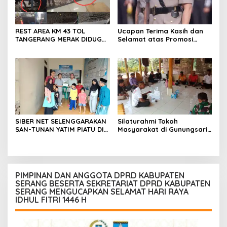
REST AREA KM 43 TOL
Ucapan Terima Kasih dan
TANGERANG MERAK DIDUGA
Selamat atas Promosi
ABAIKAN K3 BAHAYAKAN
Jabatan dari Mahasiswa
PEKERJA DAN
Banten Dan Amon
PENGUNJUANG
SIBER NET SELENGGARAKAN
Silaturahmi Tokoh
SAN-TUNAN YATIM PIATU DI
Masyarakat di Gunungsari,
BANTARWANGI, WUJUDKAN
Warga Sepakat Dukung
KEPEDULIAN SOSIAL
Pengawasan dan
Keberadaan PT Peternakan
Ayam Gunungsari Utama
PIMPINAN DAN ANGGOTA DPRD KABUPATEN
SERANG BESERTA SEKRETARIAT DPRD KABUPATEN
SERANG MENGUCAPKAN SELAMAT HARI RAYA
IDHUL FITRI 1446 H