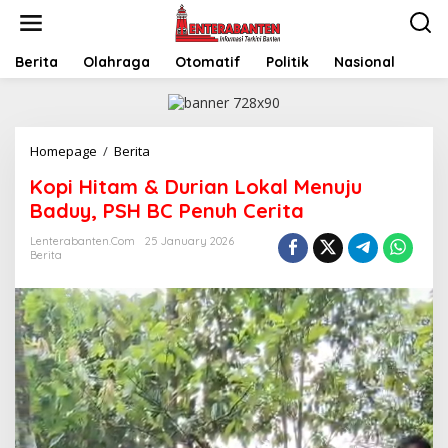
Skip
to
content
Berita
Olahraga
Otomatif
Politik
Nasional
Kopi
Homepage
/
Berita
Hitam
Kopi Hitam & Durian Lokal Menuju
&
Durian
Baduy, PSH BC Penuh Cerita
Lokal
Menuju
Lenterabanten.com
25 January 2026
Berita
Baduy,
PSH
BC
Penuh
Cerita