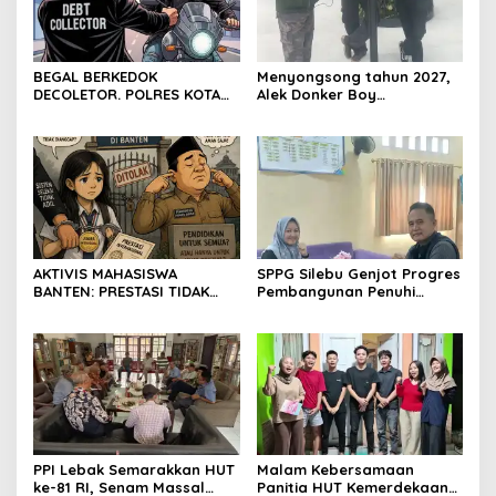
BEGAL BERKEDOK
Menyongsong tahun 2027,
DECOLETOR. POLRES KOTA
Alek Donker Boy
BOGOR HARUS TINDAK
London,pimpinan media
TEGAS
SerangPost.com, mengajak
seluruh jajaran untuk terus
meningkatkan
profesionalisme dalam
menjalankan tugas
jurnalistik
AKTIVIS MAHASISWA
SPPG Silebu Genjot Progres
BANTEN: PRESTASI TIDAK
Pembangunan Penuhi
BOLEH DIKALAHKAN OLEH
Syarat SLHS dari Dinkes
KETIDAKADILAN
Kabupaten Serang
PPI Lebak Semarakkan HUT
Malam Kebersamaan
ke-81 RI, Senam Massal
Panitia HUT Kemerdekaan