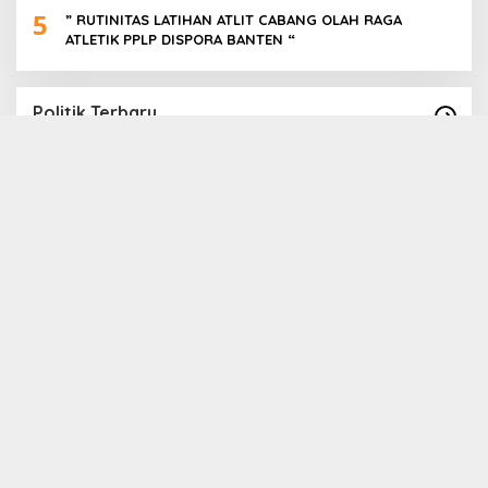
5
” RUTINITAS LATIHAN ATLIT CABANG OLAH RAGA
ATLETIK PPLP DISPORA BANTEN “
Politik Terbaru
Paslon Cabup Cawabup Lebak Dede Supriyadi
B
_ Virni, Siap Realisasikan Program
S
A
In Politik
|
16 November 2024
In 