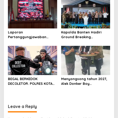
Laporan
Kapolda Banten Hadiri
Pertanggungjawaban
Ground Breaking
Diserahkan, Pembubaran
Pembangunan Gedung
Panitia Milad KKPMP ke-15
Kantor DPD RI di Ibu Kota
Resmi Ditutup
Provinsi Banten
BEGAL BERKEDOK
Menyongsong tahun 2027,
DECOLETOR. POLRES KOTA
Alek Donker Boy
BOGOR HARUS TINDAK
London,pimpinan media
TEGAS
SerangPost.com, mengajak
seluruh jajaran untuk terus
meningkatkan
Leave a Reply
profesionalisme dalam
menjalankan tugas
jurnalistik