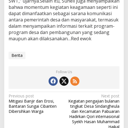
SWT,” ujarnya.Selain itu, Suheli juga menyampaikan
bahwa momentum kegiatan keagamaan seperti ini
dapat dimanfaatkan sebagai sarana komunikasi
antara pemerintah desa dan masyarakat, termasuk
dalam menyampaikan informasi terkait program-
program desa dan pembangunan yang sedang
maupun akan dilaksanakan…Red ewok
Berita
Follow Us
Post
Previous post
Next post
Mitigasi Banjir dan Erosi,
Kegiatan pengajian bulanan
navigation
Bantaran Sungai Cibanten
tingkat Desa Sindangheula
Dibersihkan Warga
dan Kecamatan Pabuaran
Hadirkan Qori internasional
Syekh Hasan Muhammad
Haikal