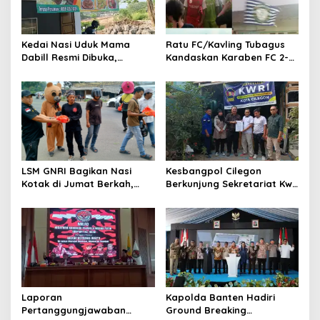
Kedai Nasi Uduk Mama
Ratu FC/Kavling Tubagus
Dabill Resmi Dibuka,
Kandaskan Karaben FC 2-0:
Hadirkan Kelezatan Khas
Bola Sebagai Jembatan
dengan Harga Ekonomis
Kebersamaan Warga
Sindang Heula
LSM GNRI Bagikan Nasi
Kesbangpol Cilegon
Kotak di Jumat Berkah,
Berkunjung Sekretariat Kwri
Warga Sambut Antusias
Kota Cilegon, Menjalin
Kemitraan yang kokoh
Laporan
Kapolda Banten Hadiri
Pertanggungjawaban
Ground Breaking