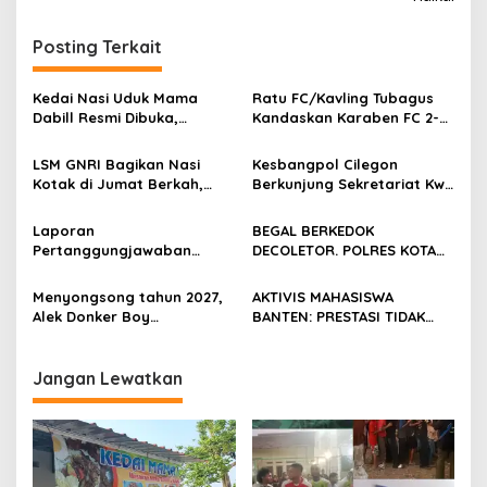
Posting Terkait
Kedai Nasi Uduk Mama
Ratu FC/Kavling Tubagus
Dabill Resmi Dibuka,
Kandaskan Karaben FC 2-0:
Hadirkan Kelezatan Khas
Bola Sebagai Jembatan
dengan Harga Ekonomis
Kebersamaan Warga
LSM GNRI Bagikan Nasi
Kesbangpol Cilegon
Sindang Heula
Kotak di Jumat Berkah,
Berkunjung Sekretariat Kwri
Warga Sambut Antusias
Kota Cilegon, Menjalin
Kemitraan yang kokoh
Laporan
BEGAL BERKEDOK
Pertanggungjawaban
DECOLETOR. POLRES KOTA
Diserahkan, Pembubaran
BOGOR HARUS TINDAK
Panitia Milad KKPMP ke-15
TEGAS
Menyongsong tahun 2027,
AKTIVIS MAHASISWA
Resmi Ditutup
Alek Donker Boy
BANTEN: PRESTASI TIDAK
London,pimpinan media
BOLEH DIKALAHKAN OLEH
SerangPost.com, mengajak
KETIDAKADILAN
seluruh jajaran untuk terus
Jangan Lewatkan
meningkatkan
profesionalisme dalam
menjalankan tugas
jurnalistik