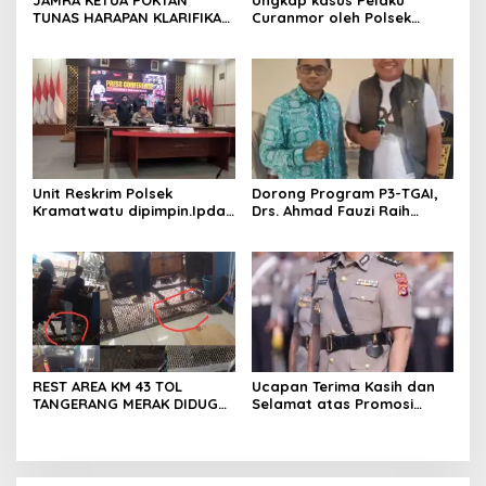
JAMRA KETUA POKTAN
Ungkap kasus Pelaku
TUNAS HARAPAN KLARIFIKASI
Curanmor oleh Polsek
ADANYA DUGAAN UPPO
Kramatwatu Polresta
KERBAU DI JUAL
Serang Kota
Unit Reskrim Polsek
Dorong Program P3-TGAI,
Kramatwatu dipimpin.Ipda
Drs. Ahmad Fauzi Raih
Andi Setiiawan SH, MH
Apresiasi dari P3A Bintang
bersama anggota saat itu
Sanga, Desa Koroncong
segera melakukan olah tkp
dan pengejaran terhadap
pelaku.
REST AREA KM 43 TOL
Ucapan Terima Kasih dan
TANGERANG MERAK DIDUGA
Selamat atas Promosi
ABAIKAN K3 BAHAYAKAN
Jabatan dari Mahasiswa
PEKERJA DAN
Banten Dan Amon
PENGUNJUANG