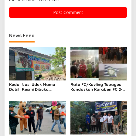
News Feed
Kedai Nasi Uduk Mama
Ratu FC/Kavling Tubagus
Dabill Resmi Dibuka,
Kandaskan Karaben FC 2-0:
Hadirkan Kelezatan Khas
Bola Sebagai Jembatan
dengan Harga Ekonomis
Kebersamaan Warga
Sindang Heula