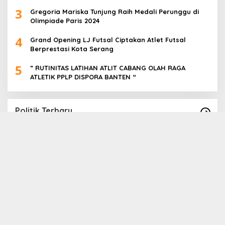
3
Gregoria Mariska Tunjung Raih Medali Perunggu di
Olimpiade Paris 2024
4
Grand Opening LJ Futsal Ciptakan Atlet Futsal
Berprestasi Kota Serang
5
” RUTINITAS LATIHAN ATLIT CABANG OLAH RAGA
ATLETIK PPLP DISPORA BANTEN “
Politik Terbaru
Paslon Cabup Cawabup Lebak Dede Supriyadi
B
_ Virni, Siap Realisasikan Program
S
A
In Politik
|
16 November 2024
In 