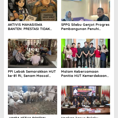
profesionalisme dalam
menjalankan tugas
jurnalistik
AKTIVIS MAHASISWA
SPPG Silebu Genjot Progres
BANTEN: PRESTASI TIDAK
Pembangunan Penuhi
BOLEH DIKALAHKAN OLEH
Syarat SLHS dari Dinkes
KETIDAKADILAN
Kabupaten Serang
PPI Lebak Semarakkan HUT
Malam Kebersamaan
ke-81 RI, Senam Massal
Panitia HUT Kemerdekaan
Jadi Ajang Silaturahmi dan
17 Agustus Resmi
Temu Kangen
Ditetapkan di Lingk. Toplas
Desa Silebu Kec .Kragilan