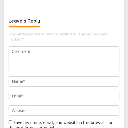
Diserahkan, Pembubaran
Pembangunan Gedung
Panitia Milad KKPMP ke-15
Kantor DPD RI di Ibu Kota
Resmi Ditutup
Provinsi Banten
Leave a Reply
Your email address will not be published.
Required fields are
marked
*
Save my name, email, and website in this browser for
the next time I comment.