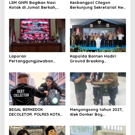
LSM GNRI Bagikan Nasi
Kesbangpol Cilegon
Kotak di Jumat Berkah,
Berkunjung Sekretariat Kwri
Warga Sambut Antusias
Kota Cilegon, Menjalin
Kemitraan yang kokoh
Laporan
Kapolda Banten Hadiri
Pertanggungjawaban
Ground Breaking
Diserahkan, Pembubaran
Pembangunan Gedung
Panitia Milad KKPMP ke-15
Kantor DPD RI di Ibu Kota
Resmi Ditutup
Provinsi Banten
BEGAL BERKEDOK
Menyongsong tahun 2027,
DECOLETOR. POLRES KOTA
Alek Donker Boy
BOGOR HARUS TINDAK
London,pimpinan media
TEGAS
SerangPost.com, mengajak
seluruh jajaran untuk terus
meningkatkan