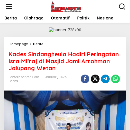
Skip
to
content
Berita
Olahraga
Otomatif
Politik
Nasional
Kades
Homepage
/
Berita
Sindangheula
Kades Sindangheula Hadiri Peringatan
Hadiri
Peringatan
Isra Mi’raj di Masjid Jami Arrohman
Isra
Jalupang Wetan
Mi’raj
di
Lenterabanten.com
11 January 2026
Masjid
Berita
Jami
Arrohman
Jalupang
Wetan