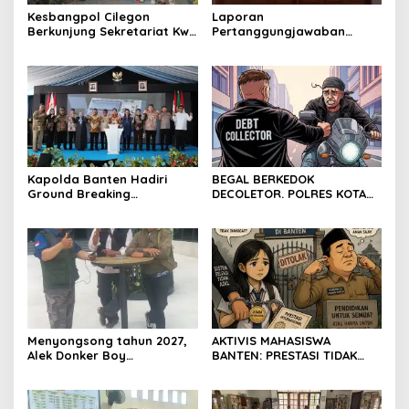
Kesbangpol Cilegon
Laporan
Berkunjung Sekretariat Kwri
Pertanggungjawaban
Kota Cilegon, Menjalin
Diserahkan, Pembubaran
Kemitraan yang kokoh
Panitia Milad KKPMP ke-15
Resmi Ditutup
Kapolda Banten Hadiri
BEGAL BERKEDOK
Ground Breaking
DECOLETOR. POLRES KOTA
Pembangunan Gedung
BOGOR HARUS TINDAK
Kantor DPD RI di Ibu Kota
TEGAS
Provinsi Banten
Menyongsong tahun 2027,
AKTIVIS MAHASISWA
Alek Donker Boy
BANTEN: PRESTASI TIDAK
London,pimpinan media
BOLEH DIKALAHKAN OLEH
SerangPost.com, mengajak
KETIDAKADILAN
seluruh jajaran untuk terus