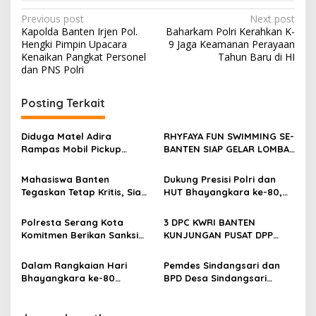
Post
Previous post
Next post
Kapolda Banten Irjen Pol.
Baharkam Polri Kerahkan K-
navigation
Hengki Pimpin Upacara
9 Jaga Keamanan Perayaan
Kenaikan Pangkat Personel
Tahun Baru di HI
dan PNS Polri
Posting Terkait
Diduga Matel Adira
RHYFAYA FUN SWIMMING SE-
Rampas Mobil Pickup
BANTEN SIAP GELAR LOMBA
Pedagang Kambing di
DENGAN KUOTA 320 PESERTA
Serang
Mahasiswa Banten
Dukung Presisi Polri dan
Tegaskan Tetap Kritis, Siap
HUT Bhayangkara ke-80,
Berkolaborasi Kawal
Satresnarkoba Polres
Profesionalisme Polri
Cilegon Gelar Lomba
Polresta Serang Kota
3 DPC KWRI BANTEN
Kampung Bebas Dari
Komitmen Berikan Sanksi
KUNJUNGAN PUSAT DPP
Narkoba di Lebak Denok
Tegas terhadap Personel
JAKARTA
yang Melakukan
Dalam Rangkaian Hari
Pemdes Sindangsari dan
Pelanggaran
Bhayangkara ke-80
BPD Desa Sindangsari
Polresta Serang Kota
Perjuangkan Aspirasi
Musnahkan Ribuan Botol
Masyarakat
Miras
Kp.Cikuya,Cianjur