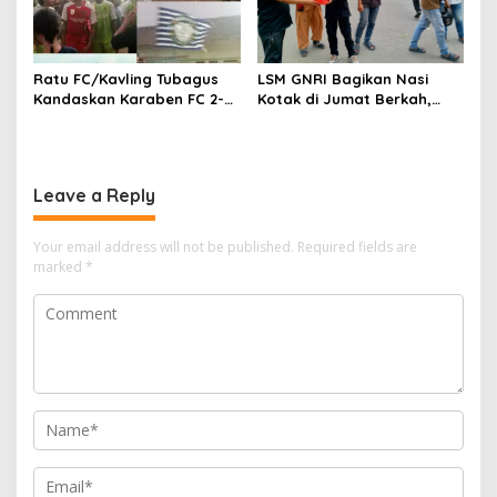
Ratu FC/Kavling Tubagus
LSM GNRI Bagikan Nasi
Kandaskan Karaben FC 2-0:
Kotak di Jumat Berkah,
Bola Sebagai Jembatan
Warga Sambut Antusias
Kebersamaan Warga
Sindang Heula
Leave a Reply
Your email address will not be published.
Required fields are
marked
*