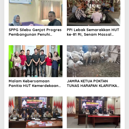
meningkatkan
profesionalisme dalam
menjalankan tugas
jurnalistik
SPPG Silebu Genjot Progres
PPI Lebak Semarakkan HUT
Pembangunan Penuhi
ke-81 RI, Senam Massal
Syarat SLHS dari Dinkes
Jadi Ajang Silaturahmi dan
Kabupaten Serang
Temu Kangen
Malam Kebersamaan
JAMRA KETUA POKTAN
Panitia HUT Kemerdekaan
TUNAS HARAPAN KLARIFIKASI
17 Agustus Resmi
ADANYA DUGAAN UPPO
Ditetapkan di Lingk. Toplas
KERBAU DI JUAL
Desa Silebu Kec .Kragilan