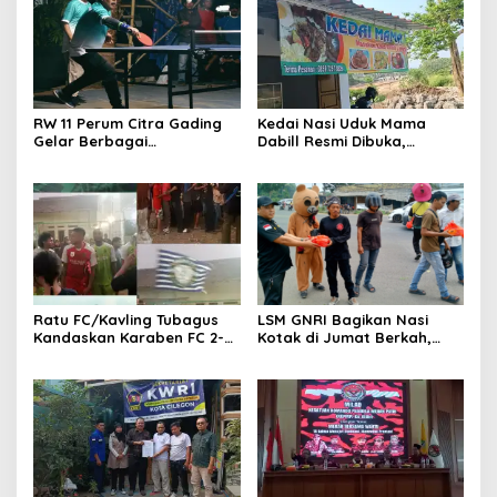
RW 11 Perum Citra Gading
Kedai Nasi Uduk Mama
Gelar Berbagai
Dabill Resmi Dibuka,
Perlombaan, RT 08 Raih
Hadirkan Kelezatan Khas
Prestasi Gemilang
dengan Harga Ekonomis
Ratu FC/Kavling Tubagus
LSM GNRI Bagikan Nasi
Kandaskan Karaben FC 2-0:
Kotak di Jumat Berkah,
Bola Sebagai Jembatan
Warga Sambut Antusias
Kebersamaan Warga
Sindang Heula