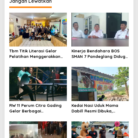
Jangan Lewatkan
Sebelah,Sanding Butuh
Penerangan Jalan Umum
(PJU) Demi Keselamatan
Jalan dan Peningkatan
Ekonomi
Tbm Titik Literasi Gelar
Kinerja Bendahara BOS
Pelatihan Menggerakkan
SMAN 7 Pandeglang Diduga
Literasi Menguatkan
Tidak Profesional, LIN
Komunitas
Dorong Inspektorat Turun
Tangan
RW 11 Perum Citra Gading
Kedai Nasi Uduk Mama
Gelar Berbagai
Dabill Resmi Dibuka,
Perlombaan, RT 08 Raih
Hadirkan Kelezatan Khas
Prestasi Gemilang
dengan Harga Ekonomis