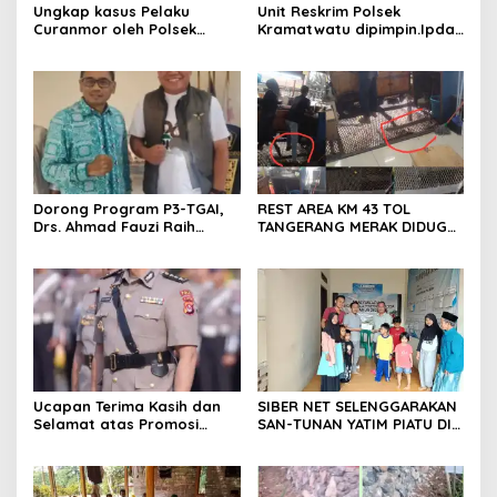
Ungkap kasus Pelaku
Unit Reskrim Polsek
Curanmor oleh Polsek
Kramatwatu dipimpin.Ipda
Kramatwatu Polresta
Andi Setiiawan SH, MH
Serang Kota
bersama anggota saat itu
segera melakukan olah tkp
dan pengejaran terhadap
pelaku.
Dorong Program P3-TGAI,
REST AREA KM 43 TOL
Drs. Ahmad Fauzi Raih
TANGERANG MERAK DIDUGA
Apresiasi dari P3A Bintang
ABAIKAN K3 BAHAYAKAN
Sanga, Desa Koroncong
PEKERJA DAN
PENGUNJUANG
Ucapan Terima Kasih dan
SIBER NET SELENGGARAKAN
Selamat atas Promosi
SAN-TUNAN YATIM PIATU DI
Jabatan dari Mahasiswa
BANTARWANGI, WUJUDKAN
Banten Dan Amon
KEPEDULIAN SOSIAL