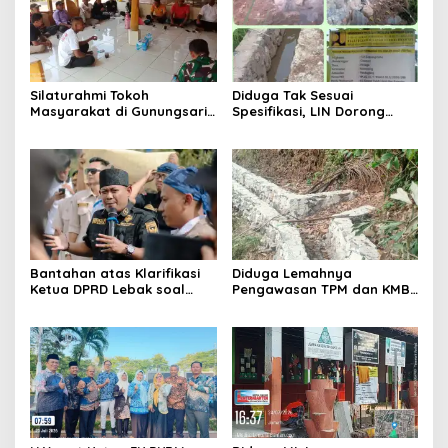
Silaturahmi Tokoh
Diduga Tak Sesuai
Masyarakat di Gunungsari,
Spesifikasi, LIN Dorong
Warga Sepakat Dukung
Inspektorat Audit
Pengawasan dan
Pekerjaan P3A Sabrang
Keberadaan PT Peternakan
Dahu Desa Awilega
Ayam Gunungsari Utama
Bantahan atas Klarifikasi
Diduga Lemahnya
Ketua DPRD Lebak soal
Pengawasan TPM dan KMB
Kasus Uun, Arwan:
Memicu Pekerjaan P3A
Klarifikasi Diperbolehkan
Bintang Sanga Desa
namun Mengaburkan Fakta
Koroncong tidak Sesuai
Harus Terima
Spesifikasi
Konsekuensinya