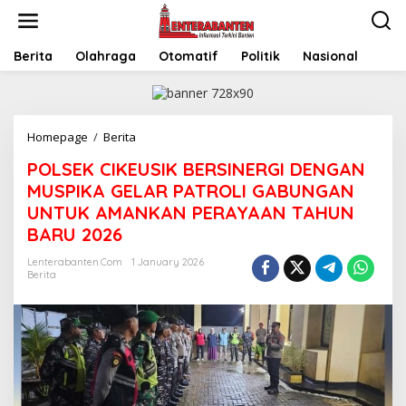
Skip
to
content
Berita
Olahraga
Otomatif
Politik
Nasional
POLSEK
Homepage
/
Berita
CIKEUSIK
POLSEK CIKEUSIK BERSINERGI DENGAN
BERSINERGI
DENGAN
MUSPIKA GELAR PATROLI GABUNGAN
MUSPIKA
UNTUK AMANKAN PERAYAAN TAHUN
GELAR
BARU 2026
PATROLI
GABUNGAN
Lenterabanten.com
1 January 2026
UNTUK
Berita
AMANKAN
PERAYAAN
TAHUN
BARU
2026