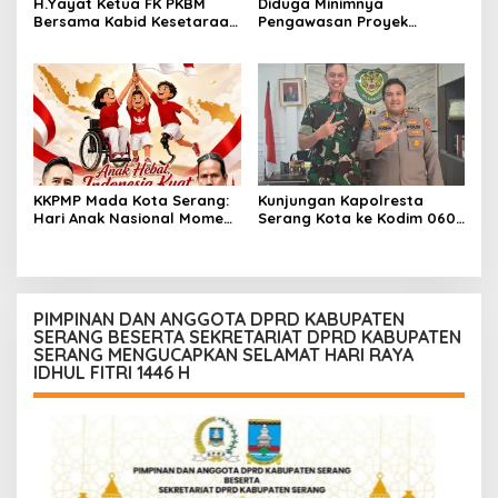
H.Yayat Ketua FK PKBM
Diduga Minimnya
Bersama Kabid Kesetaraan
Pengawasan Proyek
Hadiri Acara Hari Anak
Rehabilitasi SDN Cilegon 5
Nasional Ke-42
Soroti Masalah K3
KKPMP Mada Kota Serang:
Kunjungan Kapolresta
Hari Anak Nasional Momen
Serang Kota ke Kodim 0602
Tegaskan Komitmen Jaga
Serang bukti TNI-POLRI
Masa Depan Generasi
tetap Solid
Penerus Bangsa
PIMPINAN DAN ANGGOTA DPRD KABUPATEN
SERANG BESERTA SEKRETARIAT DPRD KABUPATEN
SERANG MENGUCAPKAN SELAMAT HARI RAYA
IDHUL FITRI 1446 H