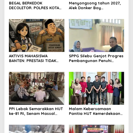
BEGAL BERKEDOK
Menyongsong tahun 2027,
DECOLETOR. POLRES KOTA
Alek Donker Boy
BOGOR HARUS TINDAK
London,pimpinan media
TEGAS
SerangPost.com, mengajak
seluruh jajaran untuk terus
meningkatkan
profesionalisme dalam
menjalankan tugas
jurnalistik
AKTIVIS MAHASISWA
SPPG Silebu Genjot Progres
BANTEN: PRESTASI TIDAK
Pembangunan Penuhi
BOLEH DIKALAHKAN OLEH
Syarat SLHS dari Dinkes
KETIDAKADILAN
Kabupaten Serang
PPI Lebak Semarakkan HUT
Malam Kebersamaan
ke-81 RI, Senam Massal
Panitia HUT Kemerdekaan
Jadi Ajang Silaturahmi dan
17 Agustus Resmi
Temu Kangen
Ditetapkan di Lingk. Toplas
Desa Silebu Kec .Kragilan