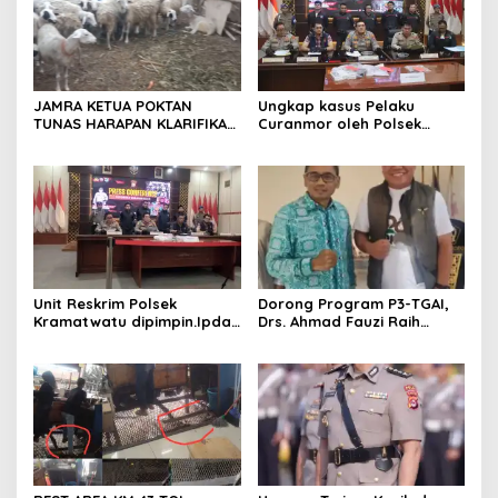
JAMRA KETUA POKTAN
Ungkap kasus Pelaku
TUNAS HARAPAN KLARIFIKASI
Curanmor oleh Polsek
ADANYA DUGAAN UPPO
Kramatwatu Polresta
KERBAU DI JUAL
Serang Kota
Unit Reskrim Polsek
Dorong Program P3-TGAI,
Kramatwatu dipimpin.Ipda
Drs. Ahmad Fauzi Raih
Andi Setiiawan SH, MH
Apresiasi dari P3A Bintang
bersama anggota saat itu
Sanga, Desa Koroncong
segera melakukan olah tkp
dan pengejaran terhadap
pelaku.