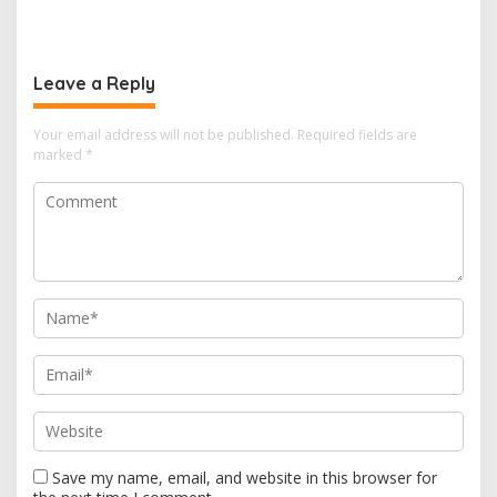
BOLEH DIKALAHKAN OLEH
Syarat SLHS dari Dinkes
KETIDAKADILAN
Kabupaten Serang
Leave a Reply
Your email address will not be published.
Required fields are
marked
*
Save my name, email, and website in this browser for