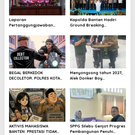
Laporan
Kapolda Banten Hadiri
Pertanggungjawaban
Ground Breaking
Diserahkan, Pembubaran
Pembangunan Gedung
Panitia Milad KKPMP ke-15
Kantor DPD RI di Ibu Kota
Resmi Ditutup
Provinsi Banten
BEGAL BERKEDOK
Menyongsong tahun 2027,
DECOLETOR. POLRES KOTA
Alek Donker Boy
BOGOR HARUS TINDAK
London,pimpinan media
TEGAS
SerangPost.com, mengajak
seluruh jajaran untuk terus
meningkatkan
profesionalisme dalam
menjalankan tugas
jurnalistik
AKTIVIS MAHASISWA
SPPG Silebu Genjot Progres
BANTEN: PRESTASI TIDAK
Pembangunan Penuhi