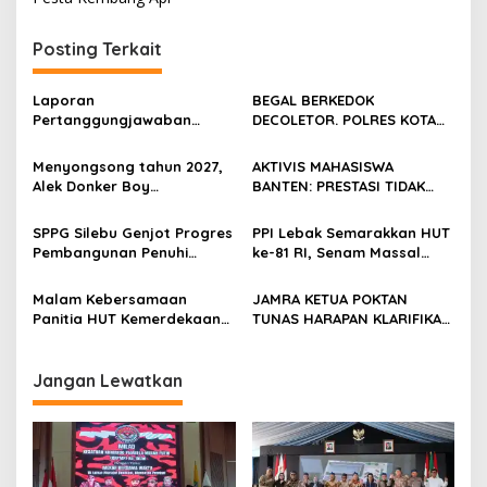
Posting Terkait
Laporan
BEGAL BERKEDOK
Pertanggungjawaban
DECOLETOR. POLRES KOTA
Diserahkan, Pembubaran
BOGOR HARUS TINDAK
Panitia Milad KKPMP ke-15
TEGAS
Menyongsong tahun 2027,
AKTIVIS MAHASISWA
Resmi Ditutup
Alek Donker Boy
BANTEN: PRESTASI TIDAK
London,pimpinan media
BOLEH DIKALAHKAN OLEH
SerangPost.com, mengajak
KETIDAKADILAN
SPPG Silebu Genjot Progres
PPI Lebak Semarakkan HUT
seluruh jajaran untuk terus
Pembangunan Penuhi
ke-81 RI, Senam Massal
meningkatkan
Syarat SLHS dari Dinkes
Jadi Ajang Silaturahmi dan
profesionalisme dalam
Kabupaten Serang
Temu Kangen
Malam Kebersamaan
JAMRA KETUA POKTAN
menjalankan tugas
Panitia HUT Kemerdekaan
TUNAS HARAPAN KLARIFIKASI
jurnalistik
17 Agustus Resmi
ADANYA DUGAAN UPPO
Ditetapkan di Lingk. Toplas
KERBAU DI JUAL
Desa Silebu Kec .Kragilan
Jangan Lewatkan