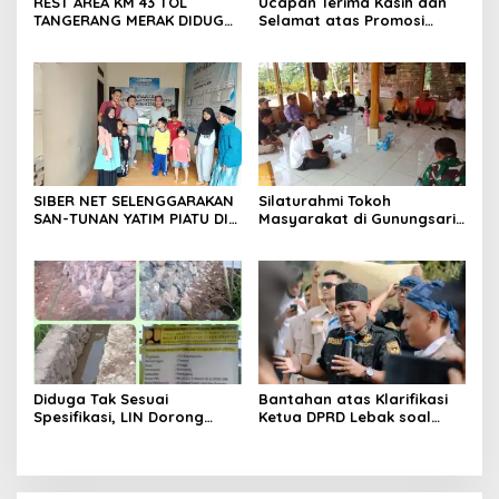
REST AREA KM 43 TOL
Ucapan Terima Kasih dan
TANGERANG MERAK DIDUGA
Selamat atas Promosi
ABAIKAN K3 BAHAYAKAN
Jabatan dari Mahasiswa
PEKERJA DAN
Banten Dan Amon
PENGUNJUANG
SIBER NET SELENGGARAKAN
Silaturahmi Tokoh
SAN-TUNAN YATIM PIATU DI
Masyarakat di Gunungsari,
BANTARWANGI, WUJUDKAN
Warga Sepakat Dukung
KEPEDULIAN SOSIAL
Pengawasan dan
Keberadaan PT Peternakan
Ayam Gunungsari Utama
Diduga Tak Sesuai
Bantahan atas Klarifikasi
Spesifikasi, LIN Dorong
Ketua DPRD Lebak soal
Inspektorat Audit
Kasus Uun, Arwan:
Pekerjaan P3A Sabrang
Klarifikasi Diperbolehkan
Dahu Desa Awilega
namun Mengaburkan Fakta
Harus Terima