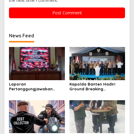
the next time I comment.
News Feed
Laporan
Kapolda Banten Hadiri
Pertanggungjawaban
Ground Breaking
Diserahkan, Pembubaran
Pembangunan Gedung
Panitia Milad KKPMP ke-15
Kantor DPD RI di Ibu Kota
Resmi Ditutup
Provinsi Banten