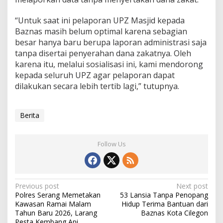
“Untuk saat ini pelaporan UPZ Masjid kepada
Baznas masih belum optimal karena sebagian
besar hanya baru berupa laporan administrasi saja
tanpa disertai penyerahan dana zakatnya. Oleh
karena itu, melalui sosialisasi ini, kami mendorong
kepada seluruh UPZ agar pelaporan dapat
dilakukan secara lebih tertib lagi,” tutupnya.
Berita
Follow Us
Post
Previous post
Next post
Polres Serang Memetakan
53 Lansia Tanpa Penopang
navigation
Kawasan Ramai Malam
Hidup Terima Bantuan dari
Tahun Baru 2026, Larang
Baznas Kota Cilegon
Pesta Kembang Api