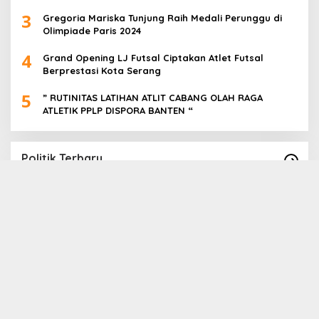
3
Gregoria Mariska Tunjung Raih Medali Perunggu di
Olimpiade Paris 2024
4
Grand Opening LJ Futsal Ciptakan Atlet Futsal
Berprestasi Kota Serang
5
” RUTINITAS LATIHAN ATLIT CABANG OLAH RAGA
ATLETIK PPLP DISPORA BANTEN “
Politik Terbaru
Paslon Cabup Cawabup Lebak Dede Supriyadi
B
_ Virni, Siap Realisasikan Program
S
A