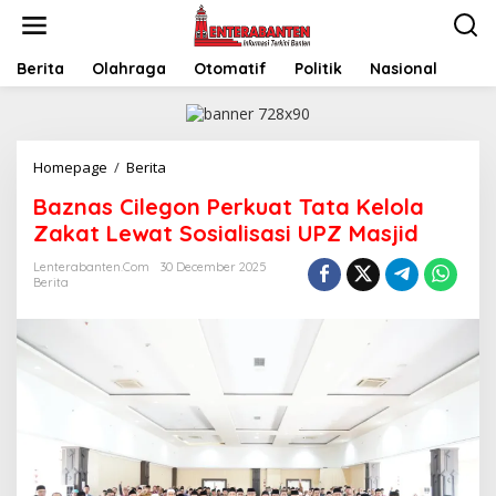
Skip
to
content
Berita
Olahraga
Otomatif
Politik
Nasional
Baznas
Homepage
/
Berita
Cilegon
Baznas Cilegon Perkuat Tata Kelola
Perkuat
Tata
Zakat Lewat Sosialisasi UPZ Masjid
Kelola
Zakat
Lenterabanten.com
30 December 2025
Berita
Lewat
Sosialisasi
UPZ
Masjid