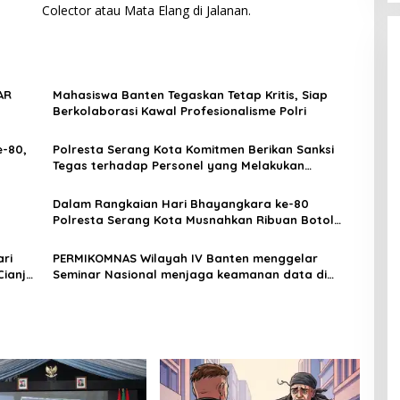
Colector atau Mata Elang di Jalanan.
AR
Mahasiswa Banten Tegaskan Tetap Kritis, Siap
Berkolaborasi Kawal Profesionalisme Polri
e-80,
Polresta Serang Kota Komitmen Berikan Sanksi
Tegas terhadap Personel yang Melakukan
k
Pelanggaran
Dalam Rangkaian Hari Bhayangkara ke-80
Polresta Serang Kota Musnahkan Ribuan Botol
Miras
ri
PERMIKOMNAS Wilayah IV Banten menggelar
Cianjur
Seminar Nasional menjaga keamanan data di
Umum
ruang siber
tan