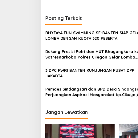
Posting Terkait
RHYFAYA FUN SWIMMING SE-BANTEN SIAP GEL
LOMBA DENGAN KUOTA 320 PESERTA
Dukung Presisi Polri dan HUT Bhayangkara k
Satresnarkoba Polres Cilegon Gelar Lomba
Kampung Bebas Dari Narkoba di Lebak Deno
3 DPC KWRI BANTEN KUNJUNGAN PUSAT DPP
JAKARTA
Pemdes Sindangsari dan BPD Desa Sindangsa
Perjuangkan Aspirasi Masyarakat Kp.Cikuya,
Sebelah,Sanding Butuh Penerangan Jalan 
(PJU) Demi Keselamatan Jalan dan Peningka
Ekonomi
Jangan Lewatkan