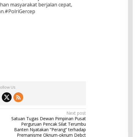
han masyarakat berjalan cepat,
an.#PolriGercep
Follow Us
Next post
n
Satuan Tugas Dewan Pimpinan Pusat
Perguruan Pencak Silat Terumbu
Banten Nyatakan “Perang” terhadap
Premanisme Oknum-oknum Debct