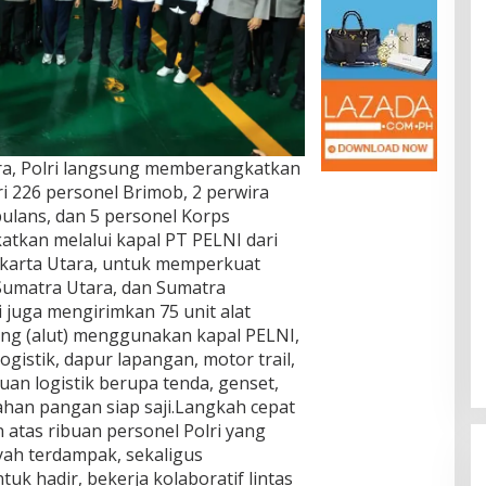
ra, Polri langsung memberangkatkan
ari 226 personel Brimob, 2 perwira
lans, dan 5 personel Korps
katkan melalui kapal PT PELNI dari
akarta Utara, untuk memperkuat
Sumatra Utara, dan Sumatra
i juga mengirimkan 75 unit alat
g (alut) menggunakan kapal PELNI,
gistik, dapur lapangan, motor trail,
an logistik berupa tenda, genset,
ahan pangan siap saji.Langkah cepat
 atas ribuan personel Polri yang
layah terdampak, sekaligus
k hadir, bekerja kolaboratif lintas