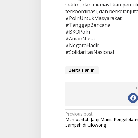
sektor, dan memastikan pemuli
terkoordinasi, dan berkelanjut
#PolriUntukMasyarakat
#TanggapBencana
#BKOPolri
#AmanNusa
#NegaraHadir
#SolidaritasNasional
Berita Hari Ini
Post
Previous post
Membantah Janji Manis Pengelolaa
navigation
Sampah di Cilowong