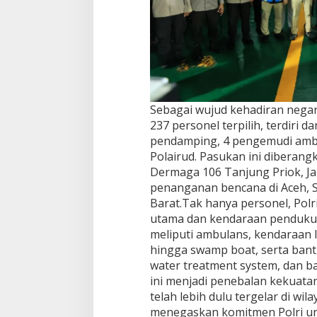
Sebagai wujud kehadiran nega
237 personel terpilih, terdiri d
pendamping, 4 pengemudi ambu
Polairud. Pasukan ini diberang
Dermaga 106 Tanjung Priok, J
penanganan bencana di Aceh, 
Barat.Tak hanya personel, Polr
utama dan kendaraan pendukun
meliputi ambulans, kendaraan lo
hingga swamp boat, serta bantu
water treatment system, dan b
ini menjadi penebalan kekuatan
telah lebih dulu tergelar di wi
menegaskan komitmen Polri untu