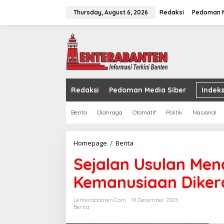
Skip
to
Thursday, August 6, 2026
Redaksi
Pedoman M
content
Redaksi
Pedoman Media Siber
Indeks
Berita
Olahraga
Otomatif
Politik
Nasional
Sejalan
Homepage
/
Berita
Usulan
Sejalan Usulan Men
Mendagri,
Pasukan
Kemanusiaan Diker
dan
Alut
Kemanusiaan
Lenterabanten.com
19 December 2025
Dikerahkan
Berita
ke
Sumatra