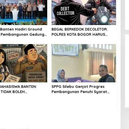
Banten Hadiri Ground
BEGAL BERKEDOK DECOLETOR.
g Pembangunan Gedung
POLRES KOTA BOGOR HARUS
PD RI di Ibu Kota
TINDAK TEGAS
 Banten
wabup Lebak
BIMTEK KORDES SAHABAT ANDIKA
Virni, Siap
SEKABUPATEN SERANG DI DESA
MAHASISWA BANTEN:
SPPG Silebu Genjot Progres
gram
CIKONENG KEC ANYER PROVINSI
 2024
In Politik
|
4 November 2024
 TIDAK BOLEH
Pembangunan Penuhi Syarat
BANTEN
AN OLEH KETIDAKADILAN
SLHS dari Dinkes Kabupaten
Serang