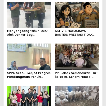
Kantor DPD RI di Ibu Kota
TEGAS
Provinsi Banten
Menyongsong tahun 2027,
AKTIVIS MAHASISWA
Alek Donker Boy
BANTEN: PRESTASI TIDAK
London,pimpinan media
BOLEH DIKALAHKAN OLEH
SerangPost.com, mengajak
KETIDAKADILAN
seluruh jajaran untuk terus
meningkatkan
profesionalisme dalam
menjalankan tugas
jurnalistik
SPPG Silebu Genjot Progres
PPI Lebak Semarakkan HUT
Pembangunan Penuhi
ke-81 RI, Senam Massal
Syarat SLHS dari Dinkes
Jadi Ajang Silaturahmi dan
Kabupaten Serang
Temu Kangen