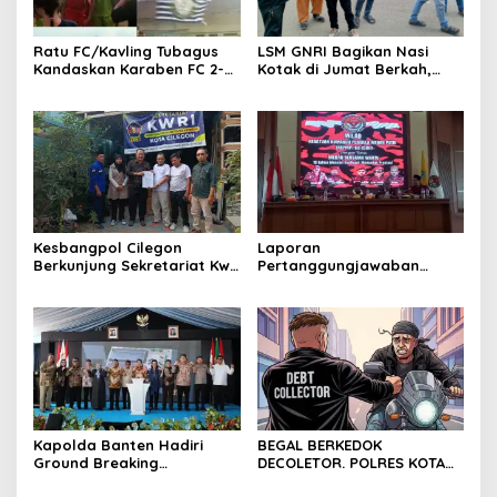
Ratu FC/Kavling Tubagus
LSM GNRI Bagikan Nasi
Kandaskan Karaben FC 2-0:
Kotak di Jumat Berkah,
Bola Sebagai Jembatan
Warga Sambut Antusias
Kebersamaan Warga
Sindang Heula
Kesbangpol Cilegon
Laporan
Berkunjung Sekretariat Kwri
Pertanggungjawaban
Kota Cilegon, Menjalin
Diserahkan, Pembubaran
Kemitraan yang kokoh
Panitia Milad KKPMP ke-15
Resmi Ditutup
Kapolda Banten Hadiri
BEGAL BERKEDOK
Ground Breaking
DECOLETOR. POLRES KOTA
Pembangunan Gedung
BOGOR HARUS TINDAK