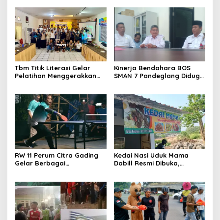
Tbm Titik Literasi Gelar
Kinerja Bendahara BOS
Pelatihan Menggerakkan
SMAN 7 Pandeglang Diduga
Literasi Menguatkan
Tidak Profesional, LIN
Komunitas
Dorong Inspektorat Turun
Tangan
RW 11 Perum Citra Gading
Kedai Nasi Uduk Mama
Gelar Berbagai
Dabill Resmi Dibuka,
Perlombaan, RT 08 Raih
Hadirkan Kelezatan Khas
Prestasi Gemilang
dengan Harga Ekonomis