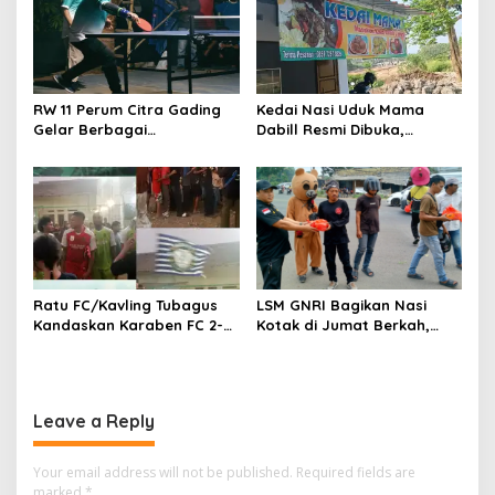
RW 11 Perum Citra Gading
Kedai Nasi Uduk Mama
Gelar Berbagai
Dabill Resmi Dibuka,
Perlombaan, RT 08 Raih
Hadirkan Kelezatan Khas
Prestasi Gemilang
dengan Harga Ekonomis
Ratu FC/Kavling Tubagus
LSM GNRI Bagikan Nasi
Kandaskan Karaben FC 2-0:
Kotak di Jumat Berkah,
Bola Sebagai Jembatan
Warga Sambut Antusias
Kebersamaan Warga
Sindang Heula
Leave a Reply
Your email address will not be published.
Required fields are
marked
*