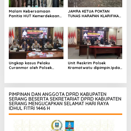
Malam Kebersamaan
JAMRA KETUA POKTAN
Panitia HUT Kemerdekaan
TUNAS HARAPAN KLARIFIKASI
17 Agustus Resmi
ADANYA DUGAAN UPPO
Ditetapkan di Lingk. Toplas
KERBAU DI JUAL
Desa Silebu Kec .Kragilan
Ungkap kasus Pelaku
Unit Reskrim Polsek
Curanmor oleh Polsek
Kramatwatu dipimpin.Ipda
Kramatwatu Polresta
Andi Setiiawan SH, MH
Serang Kota
bersama anggota saat itu
segera melakukan olah tkp
dan pengejaran terhadap
pelaku.
PIMPINAN DAN ANGGOTA DPRD KABUPATEN
SERANG BESERTA SEKRETARIAT DPRD KABUPATEN
SERANG MENGUCAPKAN SELAMAT HARI RAYA
IDHUL FITRI 1446 H