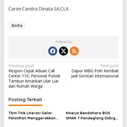
Carim Candra Dinata SA,CLA
Berita
Follow Us
Post
Previous post
Next post
Respon Cepat Aduan Call
Dapur MBG Polri Kembali
navigation
Center 110, Personel Polsek
Jadi Sorotan Internasional
Tambun Amankan Ular Liar
dari Rumah Warga
Posting Terkait
Tbm Titik Literasi Gelar
Kinerja Bendahara BOS
Pelatihan Menggerakkan
SMAN 7 Pandeglang Diduga
Literasi Menguatkan
Tidak Profesional, LIN