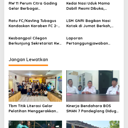
Komunitas
Dorong Inspektorat Turun
RW 11 Perum Citra Gading
Kedai Nasi Uduk Mama
Tangan
Gelar Berbagai
Dabill Resmi Dibuka,
Perlombaan, RT 08 Raih
Hadirkan Kelezatan Khas
Prestasi Gemilang
dengan Harga Ekonomis
Ratu FC/Kavling Tubagus
LSM GNRI Bagikan Nasi
Kandaskan Karaben FC 2-0:
Kotak di Jumat Berkah,
Bola Sebagai Jembatan
Warga Sambut Antusias
Kebersamaan Warga
Kesbangpol Cilegon
Laporan
Sindang Heula
Berkunjung Sekretariat Kwri
Pertanggungjawaban
Kota Cilegon, Menjalin
Diserahkan, Pembubaran
Kemitraan yang kokoh
Panitia Milad KKPMP ke-15
Resmi Ditutup
Jangan Lewatkan
Tbm Titik Literasi Gelar
Kinerja Bendahara BOS
Pelatihan Menggerakkan
SMAN 7 Pandeglang Diduga
Literasi Menguatkan
Tidak Profesional, LIN
Komunitas
Dorong Inspektorat Turun
Tangan