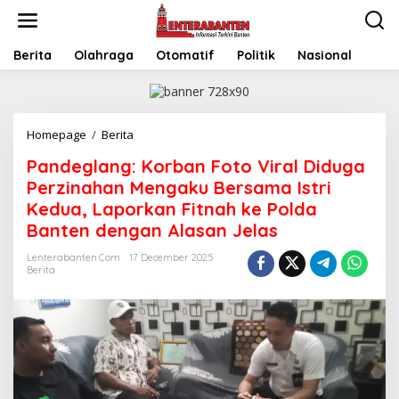
Skip
to
content
Berita
Olahraga
Otomatif
Politik
Nasional
Pandeglang:
Homepage
/
Berita
Korban
Pandeglang: Korban Foto Viral Diduga
Foto
Viral
Perzinahan Mengaku Bersama Istri
Diduga
Kedua, Laporkan Fitnah ke Polda
Perzinahan
Banten dengan Alasan Jelas
Mengaku
Bersama
Lenterabanten.com
17 December 2025
Istri
Berita
Kedua,
Laporkan
Fitnah
ke
Polda
Banten
dengan
Alasan